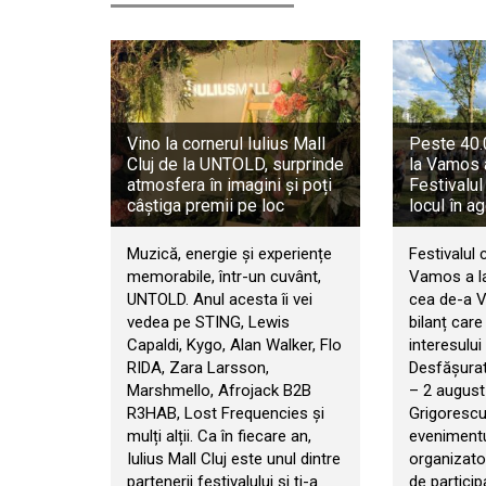
Vino la cornerul Iulius Mall
Peste 40.0
Cluj de la UNTOLD, surprinde
la Vamos 
atmosfera în imagini și poți
Festivalul
câștiga premii pe loc
locul în a
Muzică, energie și experiențe
Festivalul 
memorabile, într-un cuvânt,
Vamos a la
UNTOLD. Anul acesta îi vei
cea de-a VI
vedea pe STING, Lewis
bilanț car
Capaldi, Kygo, Alan Walker, Flo
interesului 
RIDA, Zara Larsson,
Desfășurat 
Marshmello, Afrojack B2B
– 2 august
R3HAB, Lost Frequencies și
Grigorescu
mulți alții. Ca în fiecare an,
evenimentul
Iulius Mall Cluj este unul dintre
organizator
partenerii festivalului și ți-a
de particip