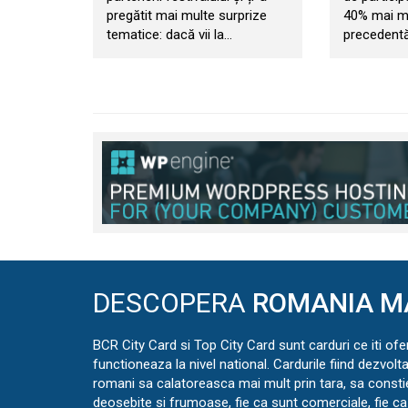
pregătit mai multe surprize
40% mai mul
tematice: dacă vii la…
precedentă
DESCOPERA
ROMANIA M
BCR City Card si Top City Card sunt carduri ce iti ofe
functioneaza la nivel national. Cardurile fiind dezvolt
romani sa calatoreasca mai mult prin tara, sa const
deosebite si frumoase, fie ca sunt comerciale, fie ca 