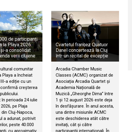
00 de participanți
a la Playa 2026.
Cvartetul francez Quatuor
 și-a consolidat
Danel concertează la Cluj
genda verii clujene
într-un recital de excepție
cultural comunitar
Arcadia Chamber Music
 Playa a încheiat
Classes (ACMC) organizat de
II-a ediție cu un
Asociația Arcadia Quartet și
e confirmă creșterea
Academia Națională de
publicului.
Muzică „Gheorghe Dima” între
în perioada 24 iulie
1 și 12 august 2026 este deja
 2026, pe Plaja
în desfășurare. În anul acesta,
 din Cluj-Napoca,
una dintre misiunile ACMC
 a adunat, potrivit
este deschiderea atât către
ilor, peste 40.000
invitați, cât și către
anți, cu aproximativ
participanții internaționali. În