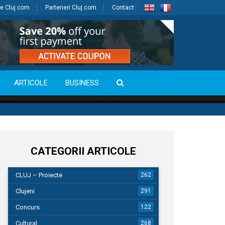
e Cluj.com
Parteneri Cluj.com
Contact
ARTICOLE
BUSINESS
CATEGORII ARTICOLE
CLUJ – Proiecte
262
Clujeni
291
Concurs
122
Cultural
268