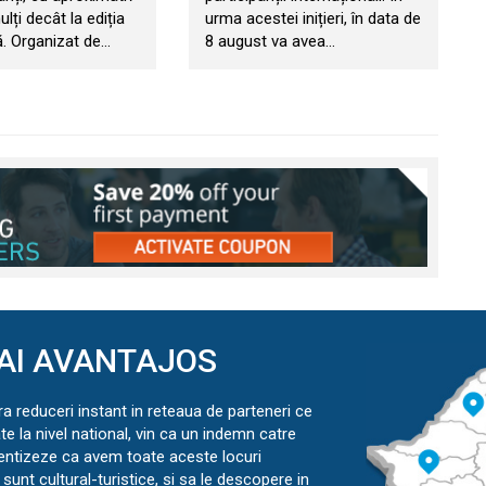
ți decât la ediția
urma acestei inițieri, în data de
. Organizat de…
8 august va avea…
AI AVANTAJOS
ra reduceri instant in reteaua de parteneri ce
ate la nivel national, vin ca un indemn catre
ientizeze ca avem toate aceste locuri
sunt cultural-turistice, si sa le descopere in