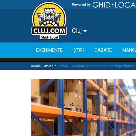
Cluj
EVENIMENTE
ȘTIRI
CAZARE
MANC
Acasă
»
Articole
»
WMS – o soluție necesară pentru depozitul tău