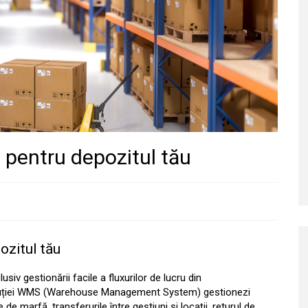
 pentru depozitul tău
ozitul tău
iv gestionării facile a fluxurilor de lucru din
soluției WMS (Warehouse Management System) gestionezi
 de marfă, transferurile între gestiuni și locații, returul de