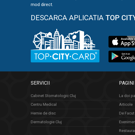
mod direct.
DESCARCA APLICATIA
TOP CIT
SERVICII
PAGINI
Cabinet Stomatologic Cluj
La doi pa
Centru Medical
Articole
Hernie de disc
De Facut 
Dermatologie Cluj
Eveniment
Restauran