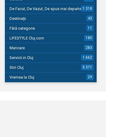
De Facut, De Vazut, De spus mai departe…
1.318
Destinații
43
Fără categorie
11
LIFESTYLE Cluj.com
180
Mancare
283
Servicii in Cluj
1.662
Stiri Cluj
5.371
Vremea la Cluj
29