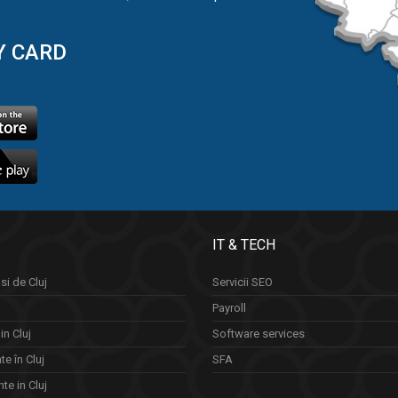
Y CARD
IT & TECH
si de Cluj
Servicii SEO
Payroll
in Cluj
Software services
e în Cluj
SFA
te in Cluj