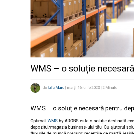
WMS – o soluție necesară
de
Iulia Marc
|
marți, 16 iunie 2020
|
2
Minute
WMS – o soluție necesară pentru dep
Optimall
WMS
by AROBS este o soluție destinată exclus
depozitul/magazia business-ului tău. Cu ajutorul 
fluxurile de muncă precum: recepțiile de marfă, ieșirile