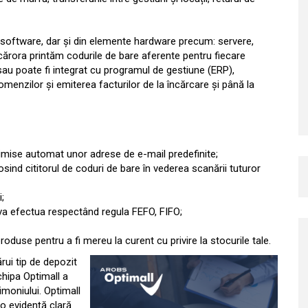
oftware, dar și din elemente hardware precum: servere,
 cărora printăm codurile de bare aferente pentru fiecare
au poate fi integrat cu programul de gestiune (ERP),
omenzilor și emiterea facturilor de la încărcare și până la
rimise automat unor adrese de e-mail predefinite;
ind cititorul de coduri de bare în vederea scanării tuturor
;
va efectua respectând regula FEFO, FIFO;
oduse pentru a fi mereu la curent cu privire la stocurile tale.
ui tip de depozit
chipa Optimall a
rimoniului. Optimall
o evidență clară