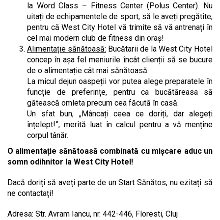
la Word Class – Fitness Center (Polus Center). Nu
uitați de echipamentele de sport, să le aveți pregătite,
pentru că West City Hotel vă trimite să vă antrenați în
cel mai modern club de fitness din oraș!
Alimentație sănătoasă:
Bucătarii de la West City Hotel
concep în așa fel meniurile încât clienții să se bucure
de o alimentație cât mai sănătoasă.
La micul dejun oaspeții vor putea alege preparatele în
funcție de preferințe, pentru ca bucătăreasa să
gătească omleta precum cea făcută în casă.
Un sfat bun, „Mâncați ceea ce doriți, dar alegeți
înțelept!”, merită luat în calcul pentru a vă menține
corpul tânăr.
O alimentație sănătoasă combinată cu mișcare aduc un
somn odihnitor la West City Hotel!
Dacă doriți să aveți parte de un Start Sănătos, nu ezitați să
ne contactați!
Adresa: Str. Avram Iancu, nr. 442-446, Floresti, Cluj