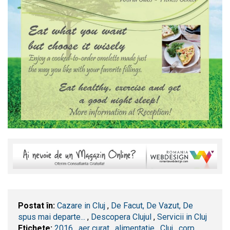
Postat în:
Cazare in Cluj
,
De Facut, De Vazut, De
spus mai departe...
,
Descopera Clujul
,
Servicii in Cluj
Etichete:
2016
,
aer curat
,
alimentatie
,
​Cluj
,
corp