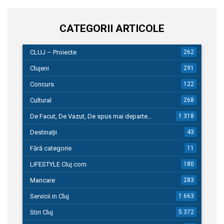
CATEGORII ARTICOLE
CLUJ – Proiecte
262
Clujeni
291
Concurs
122
Cultural
268
De Facut, De Vazut, De spus mai departe…
1.318
Destinații
43
Fără categorie
11
LIFESTYLE Cluj.com
180
Mancare
283
Servicii in Cluj
1.663
Stiri Cluj
5.372