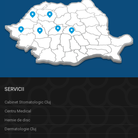
SERVICII
Cabinet Stomatologic Cluj
Centru Medical
Hernie de disc
Dermatologie Cluj