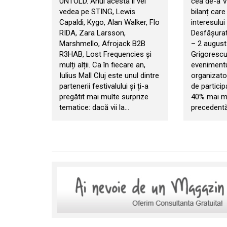
UNTOLD. Anul acesta îi vei
cea de-a VI
vedea pe STING, Lewis
bilanț car
Capaldi, Kygo, Alan Walker, Flo
interesului 
RIDA, Zara Larsson,
Desfășurat 
Marshmello, Afrojack B2B
– 2 august
R3HAB, Lost Frequencies și
Grigorescu
mulți alții. Ca în fiecare an,
evenimentul
Iulius Mall Cluj este unul dintre
organizator
partenerii festivalului și ți-a
de particip
pregătit mai multe surprize
40% mai mul
tematice: dacă vii la…
precedentă