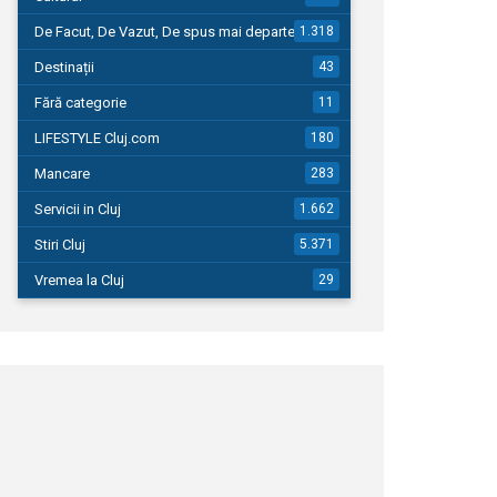
De Facut, De Vazut, De spus mai departe…
1.318
Destinații
43
Fără categorie
11
LIFESTYLE Cluj.com
180
Mancare
283
Servicii in Cluj
1.662
Stiri Cluj
5.371
Vremea la Cluj
29