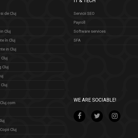
IT & TECH
si de Cluj
Servicii SEO
Payroll
in Cluj
Software services
e în Cluj
SFA
te in Cluj
n Cluj
 Cluj
uj
Cluj
WE ARE SOCIABLE!
 Cluj.com
luj
Copii Cluj