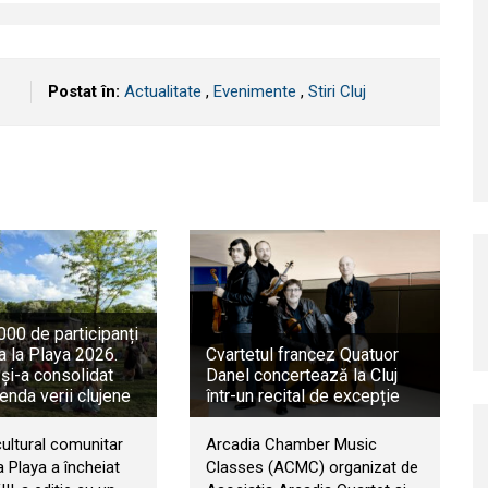
Postat în:
Actualitate
,
Evenimente
,
Stiri Cluj
00 de participanți
a la Playa 2026.
Cvartetul francez Quatuor
 și-a consolidat
Danel concertează la Cluj
genda verii clujene
într-un recital de excepție
cultural comunitar
Arcadia Chamber Music
 Playa a încheiat
Classes (ACMC) organizat de