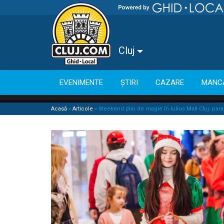
Cluj
EVENIMENTE
ȘTIRI
CAZARE
MANC
Acasă
»
Articole
»
Weekend plin de magie în Iulius Mall Cluj: parad