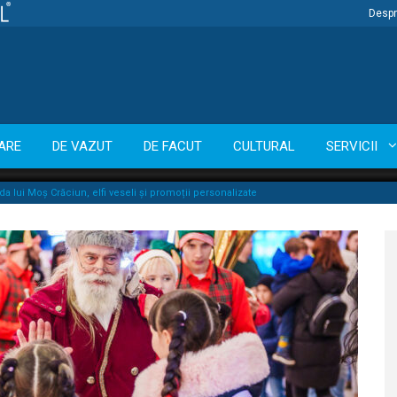
Despr
ARE
DE VAZUT
DE FACUT
CULTURAL
SERVICII
a lui Moș Crăciun, elfi veseli și promoții personalizate