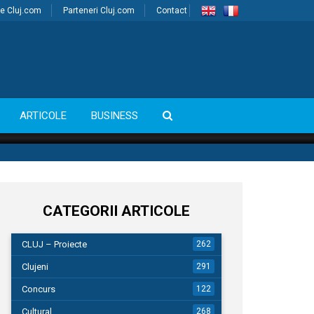
e Cluj.com
Parteneri Cluj.com
Contact
ARTICOLE
BUSINESS
CATEGORII ARTICOLE
CLUJ – Proiecte
262
Clujeni
291
Concurs
122
Cultural
268