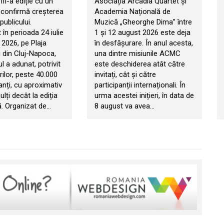
II-a ediție cu un
Asociația Arcadia Quartet și
e confirmă creșterea
Academia Națională de
publicului.
Muzică „Gheorghe Dima” între
în perioada 24 iulie
1 și 12 august 2026 este deja
 2026, pe Plaja
în desfășurare. În anul acesta,
 din Cluj-Napoca,
una dintre misiunile ACMC
 a adunat, potrivit
este deschiderea atât către
ilor, peste 40.000
invitați, cât și către
anți, cu aproximativ
participanții internaționali. În
ți decât la ediția
urma acestei inițieri, în data de
. Organizat de…
8 august va avea…