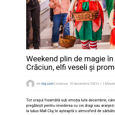
Weekend plin de magie în I
Crăciun, elfi veseli și pro
de
cluj.com
|
miercuri, 10 decembrie 2025
|
< 1
Minute
Tot orașul freamătă sub emoția lunii decembrie, când f
pregătești pentru revederea cu cei dragi sau aranjezi
la Iulius Mall Cluj te așteaptă o atmosferă de sărbă