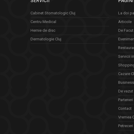
SERVICII
PAGINI
Cabinet Stomatologic Cluj
La doi pa
Centru Medical
Articole
Hernie de disc
De Facut 
Dermatologie Cluj
Eveniment
Restauran
Servicii i
Shopping
Cazare Cl
Business 
De vazut
Parteneri
Contact
Vremea C
Petreceri 