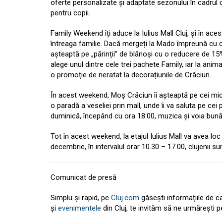
oferte personalizate și adaptate sezonului în cadru
pentru copii.
Family Weekend îți aduce la Iulius Mall Cluj, și în ac
întreaga familie. Dacă mergeți la Mado împreună cu cei
așteaptă pe „părinții” de blănoși cu o reducere de 15%.
alege unul dintre cele trei pachete Family, iar la animaț
o promoție de neratat la decorațiunile de Crăciun.
În acest weekend, Moș Crăciun îi așteaptă pe cei mici în
o paradă a veseliei prin mall, unde îi va saluta pe cei
duminică, începând cu ora 18:00, muzica și voia bună 
Tot în acest weekend, la etajul Iulius Mall va avea lo
decembrie, în intervalul orar 10.30 – 17.00, clujenii su
Comunicat de presă
Simplu și rapid, pe
Cluj.com
găsești informațiile de c
și
evenimentele
din Cluj, te invităm să ne urmărești 