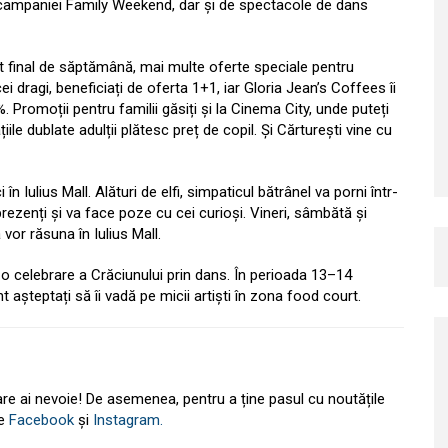
l campaniei Family Weekend, dar și de spectacole de dans
est final de săptămână, mai multe oferte speciale pentru
 dragi, beneficiați de oferta 1+1, iar Gloria Jean’s Coffees îi
 Promoții pentru familii găsiți și la Cinema City, unde puteți
iile dublate adulții plătesc preț de copil. Și Cărturești vine cu
 Iulius Mall. Alături de elfi, simpaticul bătrânel va porni într-
 prezenți și va face poze cu cei curioși. Vineri, sâmbătă și
vor răsuna în Iulius Mall.
c o celebrare a Crăciunului prin dans. În perioada 13–14
nt așteptați să îi vadă pe micii artiști în zona food court.
are ai nevoie! De asemenea, pentru a ține pasul cu noutățile
pe
Facebook
și
Instagram.