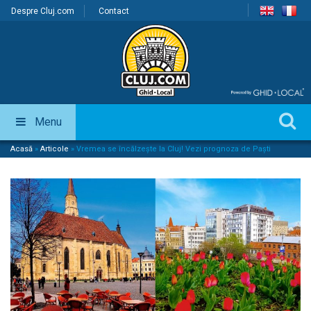
Despre Cluj.com
Contact
Menu
Acasă
»
Articole
»
Vremea se încălzește la Cluj! Vezi prognoza de Paști