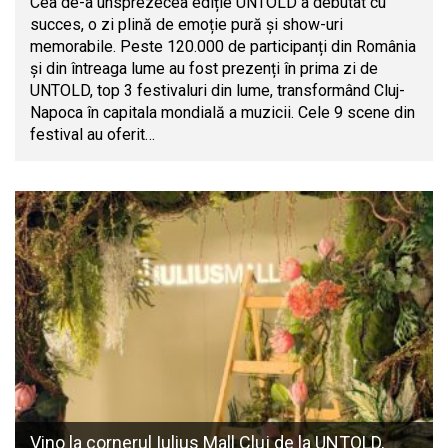
Cea de-a unsprezecea ediție UNTOLD a debutat cu
succes, o zi plină de emoție pură și show-uri
memorabile. Peste 120.000 de participanți din România
și din întreaga lume au fost prezenți în prima zi de
UNTOLD, top 3 festivaluri din lume, transformând Cluj-
Napoca în capitala mondială a muzicii. Cele 9 scene din
festival au oferit…
Vino la cornerul Iulius Mall Cluj de la UNTOLD,