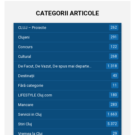
CATEGORII ARTICOLE
CLUJ – Proiecte
262
Clujeni
291
Concurs
122
Cultural
268
De Facut, De Vazut, De spus mai departe…
1.318
Destinații
43
Fără categorie
11
LIFESTYLE Cluj.com
180
Mancare
283
Servicii in Cluj
1.663
Stiri Cluj
5.372
Vremea la Cluj
29