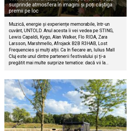
surprinde atmosfera în imagini și poți câștiga
premii pe loc
Muzică, energie și experiențe memorabile, într-un
cuvânt, UNTOLD. Anul acesta îi vei vedea pe STING,
Lewis Capaldi, Kygo, Alan Walker, Flo RIDA, Zara
Larsson, Marshmello, Afrojack B2B R3HAB, Lost
Frequencies și mulți alții. Ca în fiecare an, Iulius Mall
Cluj este unul dintre partenerii festivalului și ți-a
pregătit mai multe surprize tematice: dacă vii la…