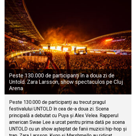
Peste 130.000 de participanți în a doua zi de
Untold. Zara Larsson, show spectaculos pe Cluj
Arena
Peste 130.000 de participanți au trecut pragul
festivalului UNTOLD în cea de-a doua zi. Scena
principală a debutat cu Puya și Alex Velea. Rapperul
american Swae Lee a urcat pentru prima dată pe scena
UNTOLD cu un show așteptat de fanii muzicii hip-hop și
trap. Zara Larsson, Kygo și Marshmello au ridicat