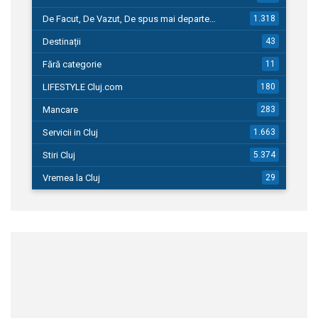
De Facut, De Vazut, De spus mai departe…
1.318
Destinații
43
Fără categorie
11
LIFESTYLE Cluj.com
180
Mancare
283
Servicii in Cluj
1.663
Stiri Cluj
5.374
Vremea la Cluj
29