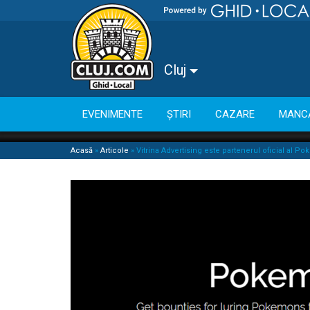
Cluj
EVENIMENTE
ȘTIRI
CAZARE
MANC
Acasă
»
Articole
»
Vitrina Advertising este partenerul oficial al