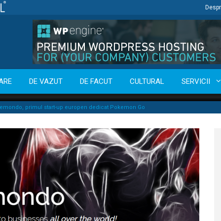
Despr
ARE
DE VAZUT
DE FACUT
CULTURAL
SERVICII
 Pokemondo, primul start-up europen dedicat Pokemon Go