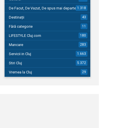
De Facut, De Vazut, De spus mai departe…
1.318
Destinații
43
Fără categorie
11
LIFESTYLE Cluj.com
180
Mancare
283
Servicii in Cluj
1.663
Stiri Cluj
5.372
Vremea la Cluj
29