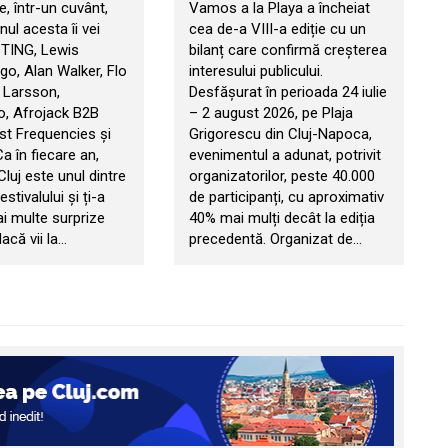
, într-un cuvânt,
Vamos a la Playa a încheiat
ul acesta îi vei
cea de-a VIII-a ediție cu un
STING, Lewis
bilanț care confirmă creșterea
go, Alan Walker, Flo
interesului publicului.
 Larsson,
Desfășurat în perioada 24 iulie
, Afrojack B2B
– 2 august 2026, pe Plaja
t Frequencies și
Grigorescu din Cluj-Napoca,
 Ca în fiecare an,
evenimentul a adunat, potrivit
 Cluj este unul dintre
organizatorilor, peste 40.000
estivalului și ți-a
de participanți, cu aproximativ
ai multe surprize
40% mai mulți decât la ediția
acă vii la…
precedentă. Organizat de…