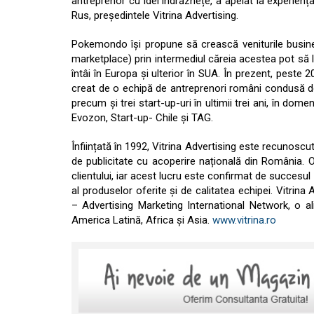
antreprenor cu idei îndrăznețe, a apelat la experienț
Rus, președintele Vitrina Advertising.
Pokemondo își propune să crească veniturile busines
marketplace) prin intermediul căreia acestea pot să le
întâi în Europa și ulterior în SUA. În prezent, pest
creat de o echipă de antreprenori români condusă d
precum și trei start-up-uri în ultimii trei ani, în dome
Evozon, Start-up- Chile și TAG.
Înființată în 1992, Vitrina Advertising este recunosc
de publicitate cu acoperire națională din România. Ob
clientului, iar acest lucru este confirmat de succesul 
al produselor oferite și de calitatea echipei. Vitrin
– Advertising Marketing International Network, o a
America Latină, Africa și Asia.
www.vitrina.ro