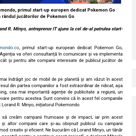
Pokemondo, primul start-up europen dedicat Pokemon Go
 rândul jucătorilor de Pokemon Go
nd R. Minyo, antreprenor IT ajuns la cel de-al patrulea start-
mondo.co
, primul start-up european dedicat Pokemon Go,
 Agenția va oferi consultanță în comunicare și va implementa
, cât și pentru alte companii interesate de publicul jucător de
mai îndrăgit joc de mobil de pe planetă și am văzut în acest
resul din partea companiilor a fost extraordinar de ridicat, așa
sing, cea mai importantă agenție de publicitate a regiunii, un
vare pentru acestea. Sunt convins că în acest fel companiile
t Lorand R. Minyo, inițiatorul Pokemondo.
i să creăm campanii frumoase și de impact, iar prin acest
m și altor companii care și-au obișnuit publicul cu campanii
în mod creativ și eficient. Ne bucurăm că Lorand Minyo, un tânăr