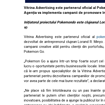
Vitrina Advertising este partenerul oficial al 
Agenția va implementa campanii de promovare în
Inițiatorul proiectului Pokemondo este clujeanul Lora
u
p
Vitrina Advertising este partenerul oficial al
poke
dezvoltat de antreprenorul clujean Lorand R. Minyo.
campanii creative atât pentru clienții din portofoliu
Pokemon Go.
„Pokemon Go a ajuns într-un timp foarte scurt cel 
lucru o oportunitate pentru businessurile locale. Inte
că le-am propus specialiștilor de la Vitrina Adverti
parteneriat pentru dezvoltarea campaniilor de promo
vor avea parte de cele mai bune rezultate”, a declara
„Ne place să fim întotdeauna cu un pas înainte ș
parteneriat le putem oferi clienților noștri, precu
inovatoare, posibilitatea de a ajunge la publicul lor 