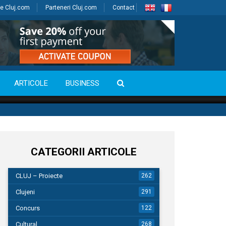
e Cluj.com
Parteneri Cluj.com
Contact
ARTICOLE
BUSINESS
CATEGORII ARTICOLE
CLUJ – Proiecte
262
Clujeni
291
Concurs
122
Cultural
268