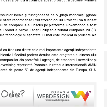
a noastră pentru a continua acest proiect”, a declarat Mihaela
surilor locale și funcționează ca o „piață mondială” (global
 ofere recompense utilizatorilor jocului. Proiectul va fi lansat
e 200 de companii s-au înscris pe platformă. Pokemondo a fost
e Lorand R. Minyo. Tânărul clujean a fondat compania INC(3),
niile tehnologie și sănătate. El mai este implicat în proiecte ale
ută ca fiind una dintre cele mai importante agenții independente
iectivul fiecărui proiect derulat este creșterea business-ului
companiilor din portofoliul agenției, de standardul serviciilor și
a Advertising reprezintă România în rețeaua internațională AMIN
lianță de peste 50 de agenții independente din Europa, SUA,