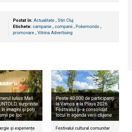
Postat în:
Actualitate
,
Stiri Cluj
Etichete:
campanie
,
companii
,
Pokemondo
,
promovare
,
Vitrina Advertising
rnerul Iulius Mall
Peste 40.000 de participanți
a UNTOLD, surprinde
la Vamos a la Playa 2026.
în imagini și poți
Festivalul și-a consolidat
emii pe loc
locul în agenda verii clujene
ergie și experiențe
Festivalul cultural comunitar