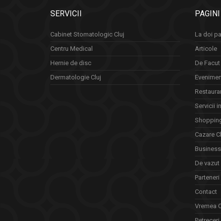
SERVICII
PAGINI
Cabinet Stomatologic Cluj
La doi pa
Centru Medical
Articole
Hernie de disc
De Facut 
Dermatologie Cluj
Eveniment
Restauran
Servicii i
Shopping
Cazare Cl
Business 
De vazut
Parteneri
Contact
Vremea C
Petreceri 