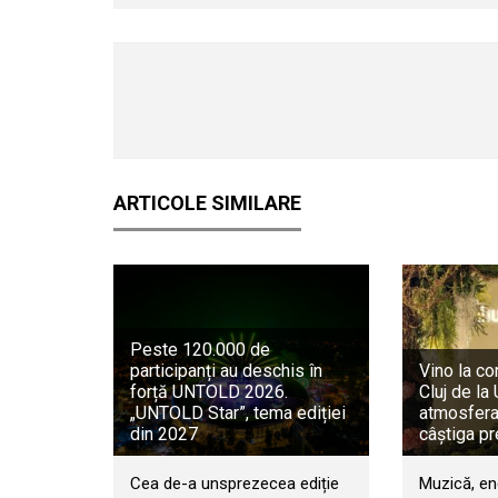
ARTICOLE SIMILARE
Peste 120.000 de
participanți au deschis în
Vino la co
forță UNTOLD 2026.
Cluj de l
„UNTOLD Star”, tema ediției
atmosfera 
din 2027
câștiga pr
Cea de-a unsprezecea ediție
Muzică, en