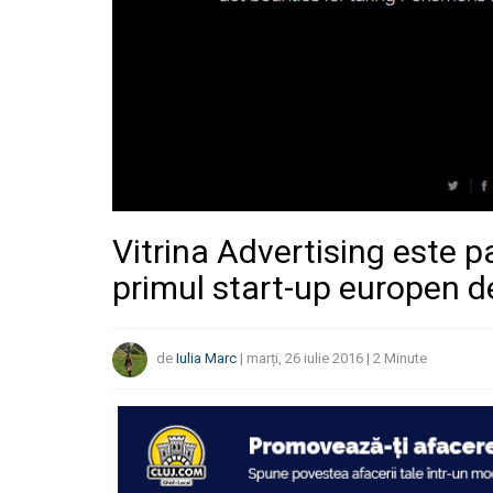
Vitrina Advertising este p
primul start-up europen 
de
Iulia Marc
|
marți, 26 iulie 2016
|
2
Minute