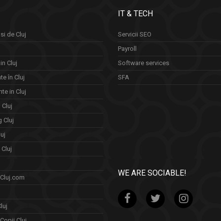
IT & TECH
si de Cluj
Servicii SEO
Payroll
in Cluj
Software services
e în Cluj
SFA
te in Cluj
n Cluj
 Cluj
uj
Cluj
WE ARE SOCIABLE!
 Cluj.com
luj
Copii Cluj