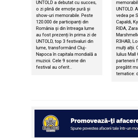
UNTOLD a debutat cu succes,
memorabile
o zi plină de emoție pură și
UNTOLD. An
show-uri memorabile. Peste
vedea pe 
120.000 de participanți din
Capaldi, Ky
România și din întreaga lume
RIDA, Zara
au fost prezenți în prima zi de
Marshmello
UNTOLD, top 3 festivaluri din
R3HAB, Los
lume, transformând Cluj-
mulți alții.
Napoca în capitala mondială a
Iulius Mall
muzicii. Cele 9 scene din
partenerii f
festival au oferit…
pregătit m
tematice: d