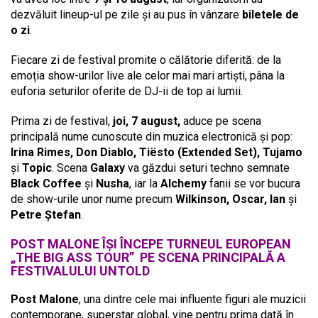
dezvăluit lineup-ul pe zile și au pus în vânzare
biletele de
o zi
.
Fiecare zi de festival promite o călătorie diferită: de la
emoția show-urilor live ale celor mai mari artiști, pâna la
euforia seturilor oferite de DJ-ii de top ai lumii.
Prima zi de festival,
joi, 7 august,
aduce pe scena
principală nume cunoscute din muzica electronică și pop:
Irina Rimes, Don Diablo, Tiësto (Extended Set), Tujamo
și
Topic
. Scena
Galaxy
va găzdui seturi techno semnate
Black Coffee
și
Nusha
, iar la
Alchemy
fanii se vor bucura
de show-urile unor nume precum
Wilkinson, Oscar, Ian
și
Petre Ștefan
.
POST MALONE ÎȘI ÎNCEPE TURNEUL EUROPEAN
„THE BIG ASS TOUR” PE SCENA PRINCIPALĂ A
FESTIVALULUI UNTOLD
Post Malone
, una dintre cele mai influente figuri ale muzicii
contemporane, superstar global, vine pentru prima dată în