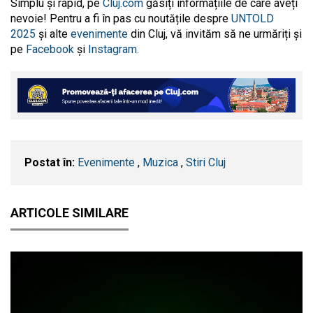
Simplu și rapid, pe
Cluj.com
găsiți informațiile de care aveți
nevoie! Pentru a fi în pas cu noutățile despre
UNTOLD
2025
și alte
evenimente
din Cluj, vă invităm să ne urmăriți și
pe
Facebook
și
Instagram.
Postat în:
Evenimente
,
Muzica
,
Stiri Cluj
ARTICOLE SIMILARE