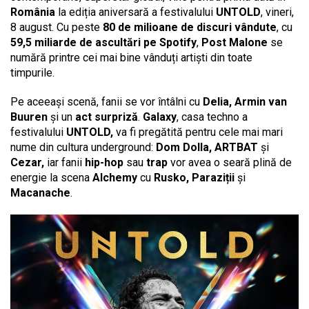
România
la ediția aniversară a festivalului
UNTOLD
, vineri,
8 august. Cu peste
80 de milioane de discuri vândute
, cu
59,5 miliarde de ascultări pe Spotify
,
Post Malone
se
numără printre cei mai bine vânduți artiști din toate
timpurile.
Pe aceeași scenă, fanii se vor întâlni cu
Delia, Armin van
Buuren
și un
act surpriză
.
Galaxy
, casa techno a
festivalului
UNTOLD,
va fi pregătită pentru cele mai mari
nume din cultura underground:
Dom Dolla, ARTBAT
și
Cezar,
iar fanii
hip-hop
sau
trap
vor avea o seară plină de
energie la scena
Alchemy
cu
Rusko, Paraziții
și
Macanache
.