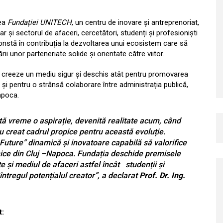
rea
Fundației UNITECH
, un centru de inovare și antreprenoriat,
r și sectorul de afaceri, cercetători, studenți și profesioniști
 constă în contribuția la dezvoltarea unui ecosistem care să
ii unor parteneriate solide și orientate către viitor.
 creeze un mediu sigur și deschis atât pentru promovarea
ât și pentru o strânsă colaborare între administrația publică,
Napoca.
tă vreme o aspirație
,
devenită realitate acum, când
u creat cadrul propice pentru această evoluție.
uture” dinamică și inovatoare capabilă să valorifice
hnice din Cluj –Napoca.
Fundația deschide premisele
e și mediul de afaceri astfel încât studenții și
 întregul potențialul creator
”,
a declarat
Prof. Dr. Ing.
t: