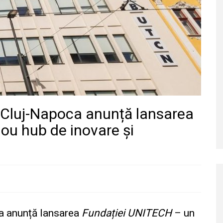
n Cluj-Napoca anunță lansarea
ou hub de inovare și
ca anunță lansarea
Fundației UNITECH
– un