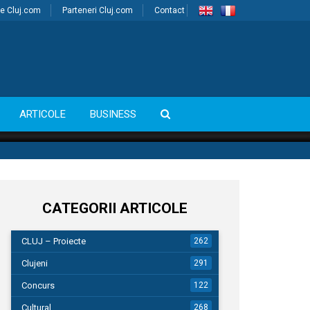
e Cluj.com
Parteneri Cluj.com
Contact
ARTICOLE
BUSINESS
CATEGORII ARTICOLE
CLUJ – Proiecte
262
Clujeni
291
Concurs
122
Cultural
268