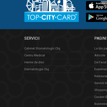
SERVICII
PAGINI
Cabinet Stomatologic Cluj
La doi pa
Centru Medical
Articole
Hernie de disc
De Facut 
Dermatologie Cluj
Eveniment
Restauran
Servicii i
Shopping
Cazare Cl
Business 