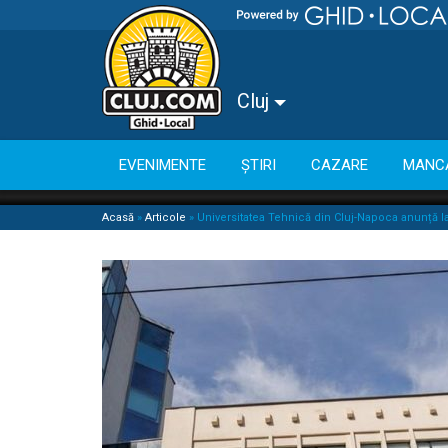
Cluj
EVENIMENTE
ȘTIRI
CAZARE
MANC
Acasă
»
Articole
»
Universitatea Tehnică din Cluj-Napoca anunță l