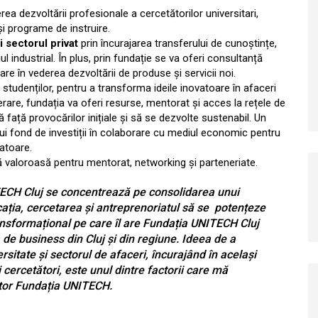
rea dezvoltării profesionale a cercetătorilor universitari,
 și programe de instruire.
i sectorul privat
prin încurajarea transferului de cunoștințe,
ul industrial. În plus, prin fundație se va oferi consultanță
are în vederea dezvoltării de produse și servicii noi.
 studenților, pentru a transforma ideile inovatoare în afaceri
are, fundația va oferi resurse, mentorat și acces la rețele de
ă față provocărilor inițiale și să se dezvolte sustenabil. Un
ui fond de investiții în colaborare cu mediul economic pentru
vatoare.
 valoroasă pentru mentorat, networking și parteneriate.
TECH Cluj se concentrează pe consolidarea unui
cația, cercetarea și antreprenoriatul să se potențeze
ansformațional pe care îl are Fundația UNITECH Cluj
e business din Cluj și din regiune. Ideea de a
rsitate și sectorul de afaceri, încurajând în același
i cercetători, este unul dintre factorii care mă
ctor Fundația UNITECH.