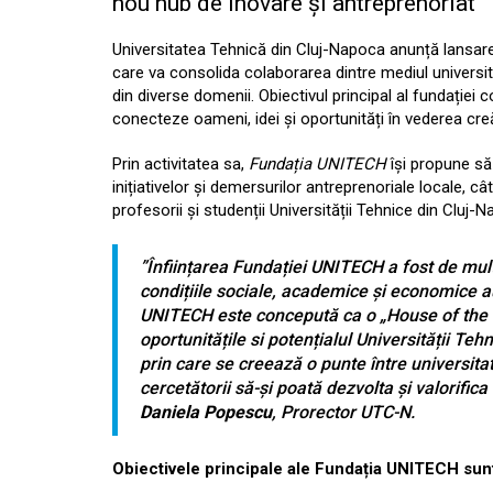
nou hub de inovare și antreprenoriat
Universitatea Tehnică din Cluj-Napoca anunță lansa
care va consolida colaborarea dintre mediul universita
din diverse domenii. Obiectivul principal al fundației
conecteze oameni, idei și oportunități în vederea creăr
Prin activitatea sa,
Fundația UNITECH
își propune să
inițiativelor și demersurilor antreprenoriale locale, c
profesorii și studenții Universității Tehnice din Cluj-
”Înființarea Fundației UNITECH a fost de mul
condițiile sociale, academice și economice a
UNITECH este concepută ca o „House of the F
oportunitățile si potențialul Universității Te
prin care se creează o punte între universitat
cercetătorii să-și poată dezvolta și valorifica
Daniela Popescu
, Prorector UTC-N.
Obiectivele principale ale Fundația UNITECH sun