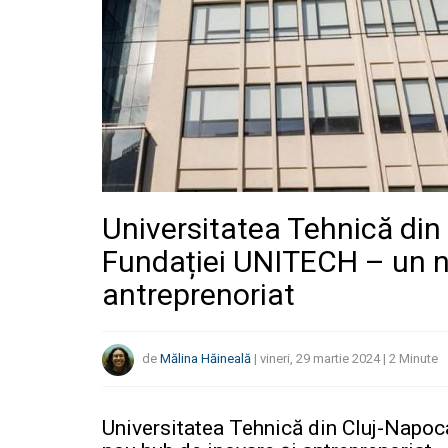
Universitatea Tehnică di
Fundației UNITECH – un n
antreprenoriat
de
Mălina Hăineală
|
vineri, 29 martie 2024
|
2
Minute
Universitatea Tehnică din Cluj-Napo