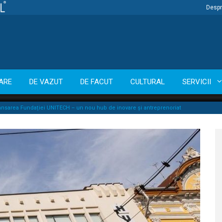
Despr
ARE
DE VAZUT
DE FACUT
CULTURAL
SERVICII
ansarea Fundației UNITECH – un nou hub de inovare și antreprenoriat