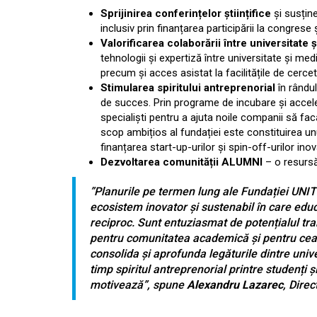
Sprijinirea conferințelor științifice
și susține
inclusiv prin finanțarea participării la congrese
Valorificarea colaborării între universitate ș
tehnologii și expertiză între universitate și medi
precum și acces asistat la facilitățile de cercet
Stimularea spiritului antreprenorial
în rândul
de succes. Prin programe de incubare și acceler
specialiști pentru a ajuta noile companii să fac
scop ambițios al fundației este constituirea un
finanțarea start-up-urilor și spin-off-urilor ino
Dezvoltarea comunității ALUMNI
– o resursă
”
Planurile pe termen lung ale Fundației UNI
ecosistem inovator și sustenabil în care edu
reciproc.
Sunt entuziasmat de potențialul tr
pentru comunitatea academică și pentru cea d
consolida și aprofunda legăturile dintre unive
timp spiritul antreprenorial printre studenți ș
motivează”
, spune
Alexandru Lazarec
, Dire