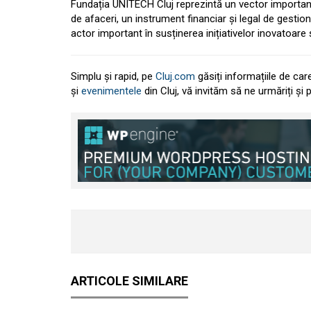
Fundația UNITECH Cluj reprezintă un vector important 
de afaceri, un instrument financiar și legal de gestion
actor important în susținerea inițiativelor inovatoare 
Simplu și rapid, pe
Cluj.com
găsiți informațiile de car
și
evenimentele
din Cluj, vă invităm să ne urmăriți și
ARTICOLE SIMILARE