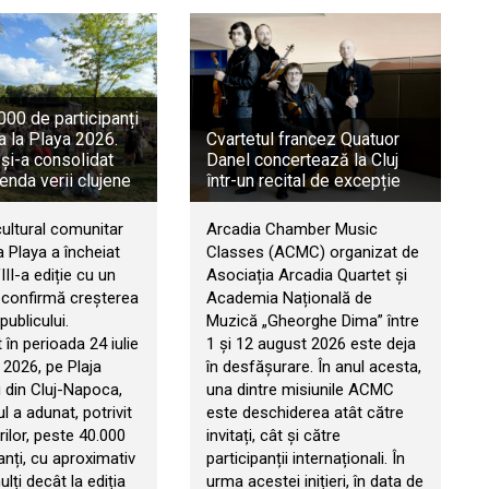
00 de participanți
a la Playa 2026.
Cvartetul francez Quatuor
 și-a consolidat
Danel concertează la Cluj
genda verii clujene
într-un recital de excepție
cultural comunitar
Arcadia Chamber Music
 Playa a încheiat
Classes (ACMC) organizat de
II-a ediție cu un
Asociația Arcadia Quartet și
e confirmă creșterea
Academia Națională de
publicului.
Muzică „Gheorghe Dima” între
în perioada 24 iulie
1 și 12 august 2026 este deja
 2026, pe Plaja
în desfășurare. În anul acesta,
 din Cluj-Napoca,
una dintre misiunile ACMC
 a adunat, potrivit
este deschiderea atât către
ilor, peste 40.000
invitați, cât și către
anți, cu aproximativ
participanții internaționali. În
ți decât la ediția
urma acestei inițieri, în data de