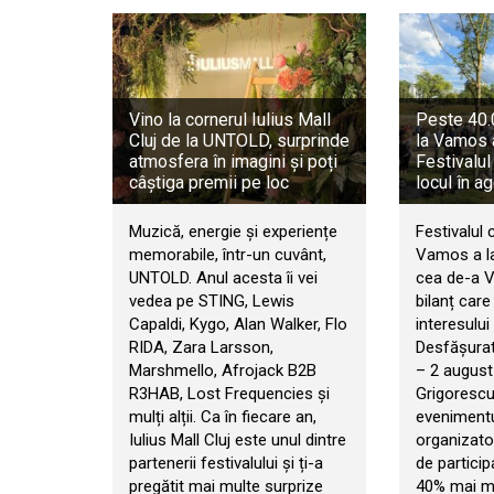
Vino la cornerul Iulius Mall
Peste 40.0
Cluj de la UNTOLD, surprinde
la Vamos 
atmosfera în imagini și poți
Festivalul
câștiga premii pe loc
locul în a
Muzică, energie și experiențe
Festivalul 
memorabile, într-un cuvânt,
Vamos a la
UNTOLD. Anul acesta îi vei
cea de-a VI
vedea pe STING, Lewis
bilanț car
Capaldi, Kygo, Alan Walker, Flo
interesului 
RIDA, Zara Larsson,
Desfășurat 
Marshmello, Afrojack B2B
– 2 august
R3HAB, Lost Frequencies și
Grigorescu
mulți alții. Ca în fiecare an,
evenimentul
Iulius Mall Cluj este unul dintre
organizator
partenerii festivalului și ți-a
de particip
pregătit mai multe surprize
40% mai mul