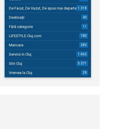
De Facut, De Vazut, De spus mai departe…
1.318
Destinații
43
Fără categorie
11
LIFESTYLE Cluj.com
180
Mancare
283
Servicii in Cluj
1.662
Stiri Cluj
5.371
Vremea la Cluj
29