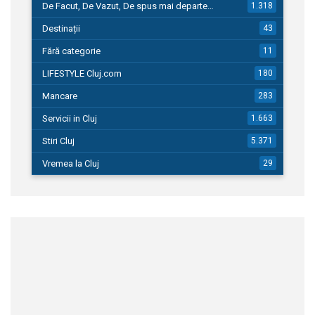
De Facut, De Vazut, De spus mai departe…
1.318
Destinații
43
Fără categorie
11
LIFESTYLE Cluj.com
180
Mancare
283
Servicii in Cluj
1.663
Stiri Cluj
5.371
Vremea la Cluj
29