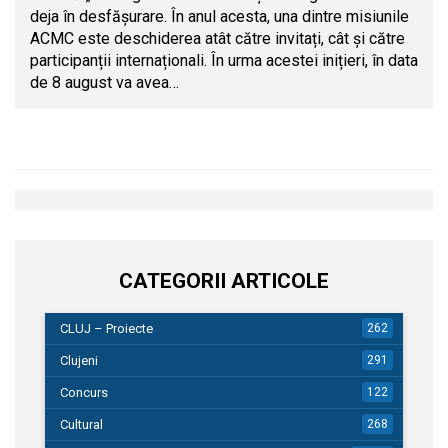
deja în desfășurare. În anul acesta, una dintre misiunile
ACMC este deschiderea atât către invitați, cât și către
participanții internaționali. În urma acestei inițieri, în data
de 8 august va avea…
CATEGORII ARTICOLE
CLUJ – Proiecte
262
Clujeni
291
Concurs
122
Cultural
268