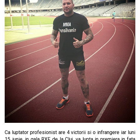
Ca luptator profesionist are 4 victorii si o infrangere iar luni
15 iunie, in gala RXF de la Cluj, va lupta in premiera in fata