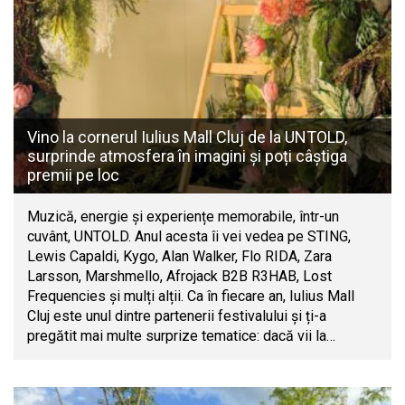
Vino la cornerul Iulius Mall Cluj de la UNTOLD,
surprinde atmosfera în imagini și poți câștiga
premii pe loc
Muzică, energie și experiențe memorabile, într-un
cuvânt, UNTOLD. Anul acesta îi vei vedea pe STING,
Lewis Capaldi, Kygo, Alan Walker, Flo RIDA, Zara
Larsson, Marshmello, Afrojack B2B R3HAB, Lost
Frequencies și mulți alții. Ca în fiecare an, Iulius Mall
Cluj este unul dintre partenerii festivalului și ți-a
pregătit mai multe surprize tematice: dacă vii la…