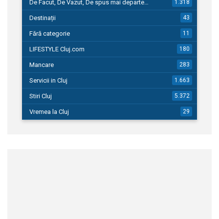
De Facut, De Vazut, De spus mai departe…
1.318
Destinații
43
Fără categorie
11
LIFESTYLE Cluj.com
180
Mancare
283
Servicii in Cluj
1.663
Stiri Cluj
5.372
Vremea la Cluj
29