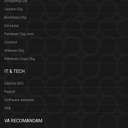
Shopping Cluj
Cazare Cluj
Business Cluj
De vazut
Parteneri Cluj.com
Contact
Vremea Cluj
Petreceri Copii Cluj
IT & TECH
Servicii SEO
Payroll
Software services
SFA
VA RECOMANDAM