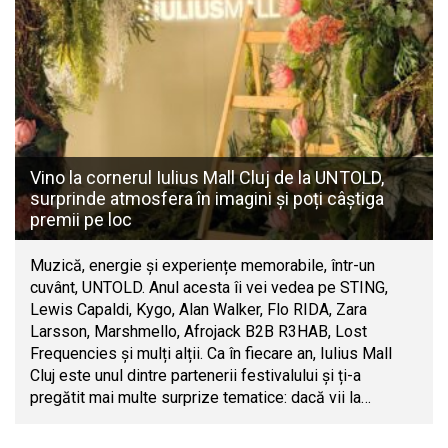
Vino la cornerul Iulius Mall Cluj de la UNTOLD,
surprinde atmosfera în imagini și poți câștiga
premii pe loc
Muzică, energie și experiențe memorabile, într-un
cuvânt, UNTOLD. Anul acesta îi vei vedea pe STING,
Lewis Capaldi, Kygo, Alan Walker, Flo RIDA, Zara
Larsson, Marshmello, Afrojack B2B R3HAB, Lost
Frequencies și mulți alții. Ca în fiecare an, Iulius Mall
Cluj este unul dintre partenerii festivalului și ți-a
pregătit mai multe surprize tematice: dacă vii la…