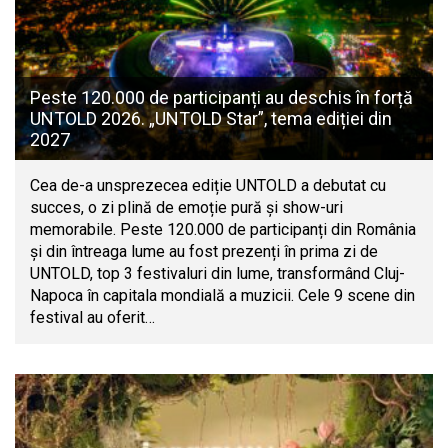
Peste 120.000 de participanți au deschis în forță
UNTOLD 2026. „UNTOLD Star”, tema ediției din
2027
Cea de-a unsprezecea ediție UNTOLD a debutat cu
succes, o zi plină de emoție pură și show-uri
memorabile. Peste 120.000 de participanți din România
și din întreaga lume au fost prezenți în prima zi de
UNTOLD, top 3 festivaluri din lume, transformând Cluj-
Napoca în capitala mondială a muzicii. Cele 9 scene din
festival au oferit…