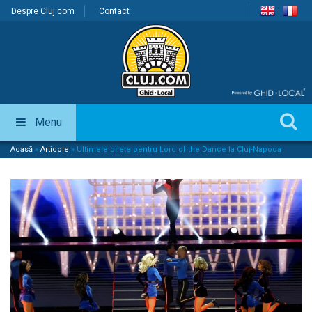
Despre Cluj.com
Contact
Menu
Acasă
»
Articole
»
Ultimele bilete pentru Lord of the Dance la Cluj-Napoca