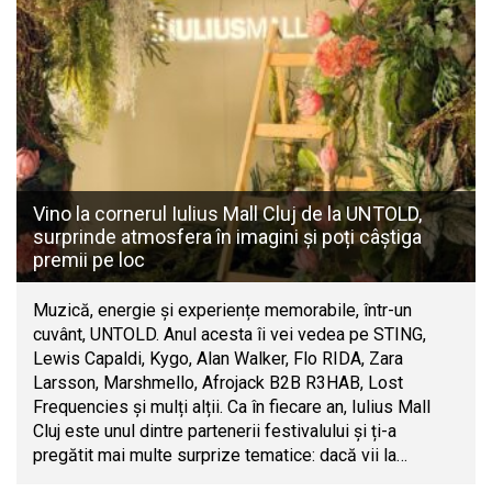
Vino la cornerul Iulius Mall Cluj de la UNTOLD,
surprinde atmosfera în imagini și poți câștiga
premii pe loc
Muzică, energie și experiențe memorabile, într-un
cuvânt, UNTOLD. Anul acesta îi vei vedea pe STING,
Lewis Capaldi, Kygo, Alan Walker, Flo RIDA, Zara
Larsson, Marshmello, Afrojack B2B R3HAB, Lost
Frequencies și mulți alții. Ca în fiecare an, Iulius Mall
Cluj este unul dintre partenerii festivalului și ți-a
pregătit mai multe surprize tematice: dacă vii la…