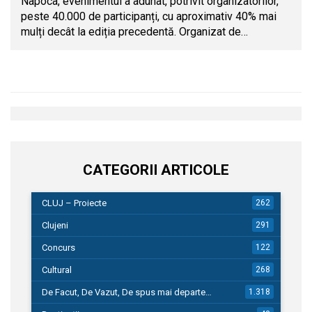
Napoca, evenimentul a adunat, potrivit organizatorilor,
peste 40.000 de participanți, cu aproximativ 40% mai
mulți decât la ediția precedentă. Organizat de…
CATEGORII ARTICOLE
CLUJ – Proiecte
262
Clujeni
291
Concurs
122
Cultural
268
De Facut, De Vazut, De spus mai departe…
1.318