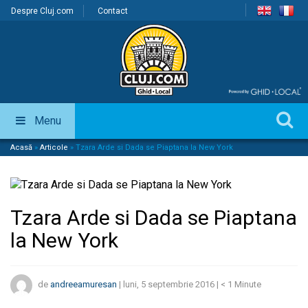
Despre Cluj.com
Contact
Menu
Acasă
»
Articole
»
Tzara Arde si Dada se Piaptana la New York
Tzara Arde si Dada se Piaptana
la New York
de
andreeamuresan
|
luni, 5 septembrie 2016
|
< 1
Minute