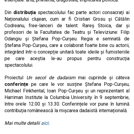
Din
distribuția
spectacolului fac parte actori consacrați ai
Naționalului clujean, cum ar fi Cristian Grosu și Cătălin
Codreanu, free-lanceri de talent: Rareș Stoica, dar și
profesori de la Facultatea de Teatru și Televiziune: Filip
Odangiu și Ștefana Pop-Curșeu. Regia e semnată de
Ștefana Pop-Curșeu, care a colaborat foarte bine cu actorii,
integrând într-o concepție unitară toate ideile și fumisteriile
pe care aceștia le-au propus pentru construcția
spectacolului.
Proiectul
Un secol de dadaism
mai cuprinde și câteva
conferințe
pe care le vor susține Ștefana Pop-Curșeu,
Michael Finkhental, Ioan Pop-Curșeu și un reprezentant al
Harriman Institute la Columbia University în 9 septembrie,
între orele 12.00 și 13.30. Conferințele vor pune în lumină
contribuția românească la mișcarea dadaistă internațională.
Mai multe detalii
aici
.