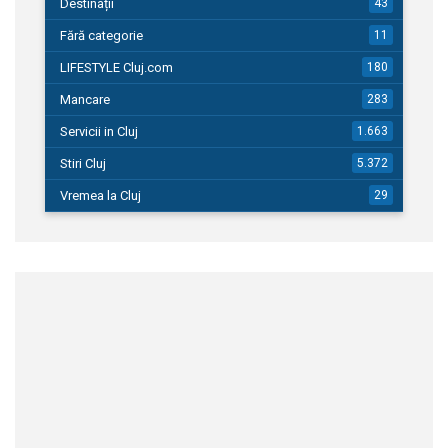
Destinații
43
Fără categorie
11
LIFESTYLE Cluj.com
180
Mancare
283
Servicii in Cluj
1.663
Stiri Cluj
5.372
Vremea la Cluj
29