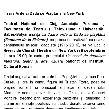
Tzara Arde si Dada se Piaptana la New York
Teatrul Național din Cluj,
Asociația Persona
și
Facultatea de Teatru și Televiziune a Universității
Babeș-Bolyai
anunță că
Tzara arde și Dada se piaptănă
(Fantoma de la Elsinore)
, co-producție realizată cu ocazia
centenarului mișcării dadaiste (1916-2016), se va juca la
Riverside Church Theatre
din
New York
în
8 septembrie
la
ora 19.00
, în cadrul proiectului
Un secol de dadaism:
literatură, teatru și arte vizuale
, patronat de
Institutul
Cultural Român
.
Textul original a fost
scris de
Ion Pop, Ștefana și Ioan Pop-
Curșeu și are în centru figura lui Tristan Tzara, poet de
origine română și principal animator al dadaismului.
Momente semnificative din viața lui Tzara, de la Cabaret
Voltaire, trecând prin experiența pariziană și ajungând la
ultimii ani ai vieții poetului, sunt subordonate câtorva teme
esențiale: arta, prietenia, dragostea, implicarea politică.