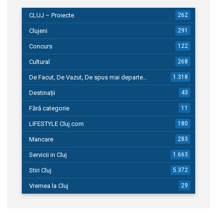
CLUJ – Proiecte
262
Clujeni
291
Concurs
122
Cultural
268
De Facut, De Vazut, De spus mai departe…
1.318
Destinații
43
Fără categorie
11
LIFESTYLE Cluj.com
180
Mancare
283
Servicii in Cluj
1.663
Stiri Cluj
5.372
Vremea la Cluj
29