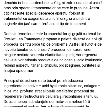
deschis în luna septembrie, la Cluj, și este considerat unic în
oraș prin spectrul tratamentelor pe care le propune. Acest
cabinet este special deoarece aparatul folosit în
tratamentul cu oxigen este unic în oraș, și unul dintre
puținele din țară care oferă acest tip de tratament.
Dedicat femeilor atente la aspectul lor și grijulii cu tenul lor,
OxyJet Leo Tratamente propune o paletă diversă de soluții,
proceduri pentru orice tip de problemă. Astfel, în funcție de
nevoile tenului, cele 5 sau 7 proceduri din cadrul unei
singure ședințe vor reda elasticitatea pielii, vor regenera
celulele, vor stimula producția de colagen și acid hyaluronic,
redând aspectul tânăr al chipului, prospețimea, puritatea și
finețea epidermei.
Principiul de acțiune este bazat pe introducerea
ingredientelor active – acid hyaluronic, vitamine, colagen –
în cel mai profund strat al pielii, catalizând procesul de
regenerare, restructurare celulară și reconturare a tenului.
De asemenea, substanțele dermato-cosmetice fără
conservanți și parfum, într-o formulă concentrată, în