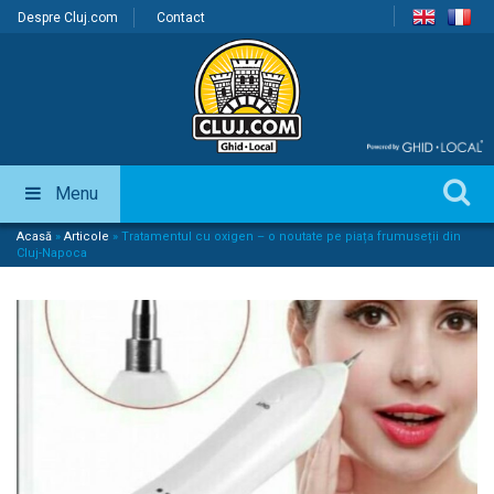
Despre Cluj.com
Contact
Menu
Acasă
»
Articole
»
Tratamentul cu oxigen – o noutate pe piața frumuseții din
Cluj-Napoca