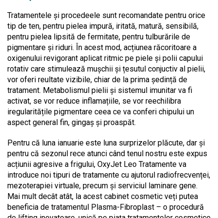
Tratamentele și procedeele sunt recomandate pentru orice
tip de ten, pentru pielea impură, iritată, matură, sensibilă,
pentru pielea lipsită de fermitate, pentru tulburările de
pigmentare și riduri. În acest mod, acțiunea răcoritoare a
oxigenului revigorant aplicat ritmic pe piele și polii capului
rotativ care stimulează mușchii și țesutul conjuctiv al pielii,
vor oferi reultate vizibile, chiar de la prima ședință de
tratament. Metabolismul pielii și sistemul imunitar va fi
activat, se vor reduce inflamațiile, se vor reechilibra
iregularitățile pigmentare ceea ce va conferi chipului un
aspect general fin, gingaș și proaspăt.
Pentru că luna ianuarie este luna surprizelor plăcute, dar și
pentru că sezonul rece atunci când tenul nostru este expus
acțiunii agresive a frigului, OxyJet Leo Tratamente va
introduce noi tipuri de tratamente cu ajutorul radiofrecvenței,
mezoterapiei virtuale, precum și serviciul laminare gene.
Mai mult decât atât, la acest cabinet cosmetic veți putea
beneficia de tratamentul Plasma-Fibroplast – o procedură
de lifting inovatoare, unică pe piața tratamentelor cosmetice