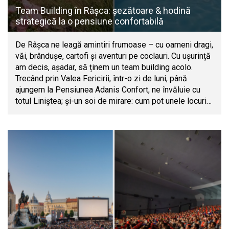
Team Building în Râșca: șezătoare & hodină
strategică la o pensiune confortabilă
De Râșca ne leagă amintiri frumoase – cu oameni dragi,
văi, brândușe, cartofi și aventuri pe coclauri. Cu ușurință
am decis, așadar, să ținem un team building acolo.
Trecând prin Valea Fericirii, într-o zi de luni, până
ajungem la Pensiunea Adanis Confort, ne învăluie cu
totul Liniștea; și-un soi de mirare: cum pot unele locuri…