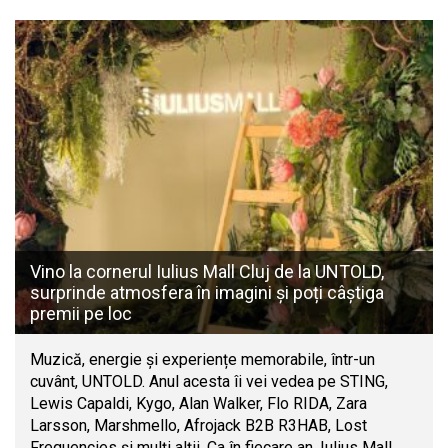
Vino la cornerul Iulius Mall Cluj de la UNTOLD,
surprinde atmosfera în imagini și poți câștiga
premii pe loc
Muzică, energie și experiențe memorabile, într-un
cuvânt, UNTOLD. Anul acesta îi vei vedea pe STING,
Lewis Capaldi, Kygo, Alan Walker, Flo RIDA, Zara
Larsson, Marshmello, Afrojack B2B R3HAB, Lost
Frequencies și mulți alții. Ca în fiecare an, Iulius Mall