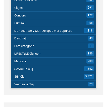
CLUJ – Proiecte
Clujeni
291
Concurs
122
Cultural
268
De Facut, De Vazut, De spus mai departe…
1.318
Destinații
43
Fără categorie
11
LIFESTYLE Cluj.com
180
Mancare
283
Servicii in Cluj
1.662
Stiri Cluj
5.371
Vremea la Cluj
29