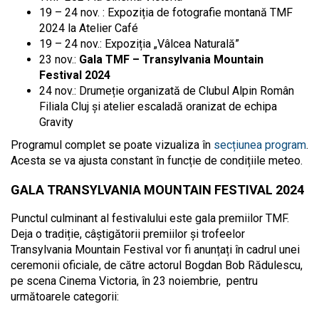
19 – 24 nov. : Expoziția de fotografie montană TMF
2024 la Atelier Café
19 – 24 nov.: Expoziția „Vâlcea Naturală”
23 nov.:
Gala TMF – Transylvania Mountain
Festival 2024
24 nov.: Drumeție organizată de Clubul Alpin Român
Filiala Cluj și atelier escaladă oranizat de echipa
Gravity
Programul complet se poate vizualiza în
secțiunea program
.
Acesta se va ajusta constant în funcție de condițiile meteo.
GALA TRANSYLVANIA MOUNTAIN FESTIVAL 2024
Punctul culminant al festivalului este gala premiilor TMF.
Deja o tradiție, câștigătorii premiilor și trofeelor
Transylvania Mountain Festival vor fi anunțați în cadrul unei
ceremonii oficiale, de către actorul Bogdan Bob Rădulescu,
pe scena Cinema Victoria, în 23 noiembrie, pentru
următoarele categorii: