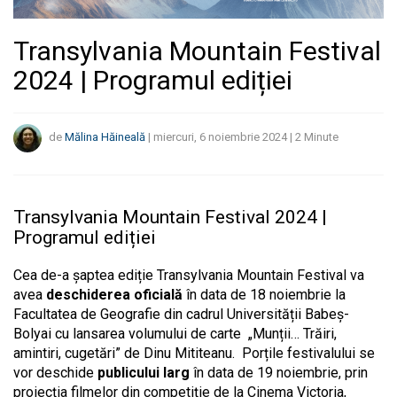
Transylvania Mountain Festival
2024 | Programul ediției
de
Mălina Hăineală
|
miercuri, 6 noiembrie 2024
|
2
Minute
Transylvania Mountain Festival 2024 |
Programul ediției
Cea de-a șaptea ediție Transylvania Mountain Festival va
avea
deschiderea oficială
în data de 18 noiembrie la
Facultatea de Geografie din cadrul Universității Babeș-
Bolyai cu lansarea volumului de carte „Munții… Trăiri,
amintiri, cugetări” de Dinu Mititeanu. Porțile festivalului se
vor deschide
publicului larg
în data de 19 noiembrie, prin
proiecția filmelor din competiție de la Cinema Victoria,