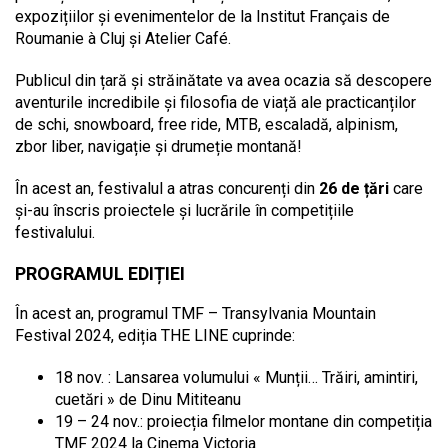
expozițiilor și evenimentelor de la Institut Français de
Roumanie à Cluj și Atelier Café.
Publicul din țară și străinătate va avea ocazia să descopere
aventurile incredibile și filosofia de viață ale practicanților
de schi, snowboard, free ride, MTB, escaladă, alpinism,
zbor liber, navigație și drumeție montană!
În acest an, festivalul a atras concurenți din
26 de țări
care
și-au înscris proiectele și lucrările în competițiile
festivalului.
PROGRAMUL EDIȚIEI
În acest an, programul TMF – Transylvania Mountain
Festival 2024, ediția THE LINE cuprinde:
18 nov. : Lansarea volumului « Munții… Trăiri, amintiri,
cuetări » de Dinu Mititeanu
19 – 24 nov.: proiecția filmelor montane din competiția
TMF 2024 la Cinema Victoria