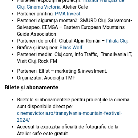
Parteneri expoziții & proiecții:
Institut Français de
Cluj
,
Cinema Victoria
, Atelier Cafe
Partener printing:
PMA Invest
Parteneri siguranță montană:
SMURD Cluj, Salvamont-
Salvaspeo, EEMGA – Eastern European Mountains
Guide Association
Parteneri de profil:
Clubul Alpin Român –
Filiala Cluj
,
Grafica și imaginea:
Black Wolf
Parteneri media:
Cluj.com, Info Traffic, Transilvania IT,
Visit Cluj, Rock FM
Parteneri:
Elf’st – marketing & investment,
Organizator:
Asociația TMF
Bilete și abonamente
Biletele și abonamentele pentru proiecțiile la cinema
sunt disponibile direct pe:
cinemavictoria.ro/transylvania-mountain-festival-
2024/
Accesul la expoziția oficială de fotografie de la
Atelier cafe este gratuit.