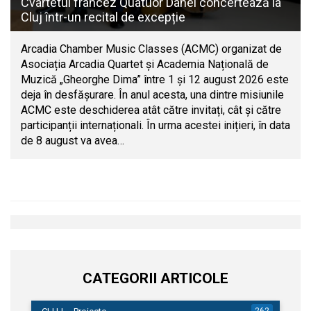
Cvartetul francez Quatuor Danel concertează la
Cluj într-un recital de excepție
Arcadia Chamber Music Classes (ACMC) organizat de
Asociația Arcadia Quartet și Academia Națională de
Muzică „Gheorghe Dima” între 1 și 12 august 2026 este
deja în desfășurare. În anul acesta, una dintre misiunile
ACMC este deschiderea atât către invitați, cât și către
participanții internaționali. În urma acestei inițieri, în data
de 8 august va avea…
CATEGORII ARTICOLE
262