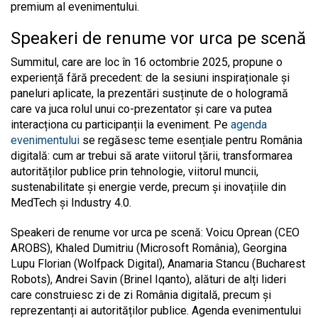
premium al evenimentului.
Speakeri de renume vor urca pe scenă
Summitul, care are loc în 16 octombrie 2025, propune o
experiență fără precedent: de la sesiuni inspiraționale și
paneluri aplicate, la prezentări susținute de o hologramă
care va juca rolul unui co-prezentator și care va putea
interacționa cu participanții la eveniment. Pe
agenda
evenimentului
se regăsesc teme esențiale pentru România
digitală: cum ar trebui să arate viitorul țării, transformarea
autorităților publice prin tehnologie, viitorul muncii,
sustenabilitate și energie verde, precum și inovațiile din
MedTech și Industry 4.0.
Speakeri de renume vor urca pe scenă: Voicu Oprean (CEO
AROBS), Khaled Dumitriu (Microsoft România), Georgina
Lupu Florian (Wolfpack Digital), Anamaria Stancu (Bucharest
Robots), Andrei Savin (Brinel Iqanto), alături de alți lideri
care construiesc zi de zi România digitală, precum și
reprezentanți ai autorităților publice. Agenda evenimentului