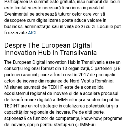
Participarea la summit este gratuită, însă numărul de locuri
este limitat și este necesară înscrierea în prealabil.
Evenimentul se adresează tuturor celor care vor să
descopere cum digitalizarea poate aduce valoare în
business, administrație sau în viața de zi cu zi. Locurile pot
fi rezervate
AICI
.
Despre The European Digital
Innovation Hub in Transilvania
The European Digital Innovation Hub in Transilvania este un
consorțiu regional format din 13 organizații, 5 parteneri și 8
parteneri asociați, care a fost creat în 2017 de principalii
actori de inovare din regiunea de Nord-Vest a României.
Misiunea asumată de TEDIHT este de a consolida
ecosistemul regional de inovare și de a accelera procesul
de transformare digitală a IMM-urilor și a sectorului public.
TEDIHT are un rol strategic în catalizarea potențialului și a
capacităților regionale de inovare. Pe de altă parte,
acționează ca furnizor de competențe, know-how, programe
de inovare, sprijin pentru startup-uri și IMM-uri.