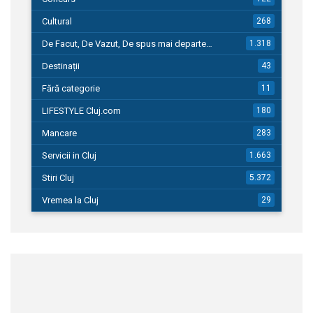
Cultural
268
De Facut, De Vazut, De spus mai departe…
1.318
Destinații
43
Fără categorie
11
LIFESTYLE Cluj.com
180
Mancare
283
Servicii in Cluj
1.663
Stiri Cluj
5.372
Vremea la Cluj
29