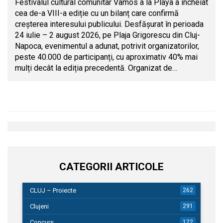
Festivalul cultural comunitar Vamos a la Playa a încheiat
cea de-a VIII-a ediție cu un bilanț care confirmă
creșterea interesului publicului. Desfășurat în perioada
24 iulie – 2 august 2026, pe Plaja Grigorescu din Cluj-
Napoca, evenimentul a adunat, potrivit organizatorilor,
peste 40.000 de participanți, cu aproximativ 40% mai
mulți decât la ediția precedentă. Organizat de…
CATEGORII ARTICOLE
CLUJ – Proiecte
262
Clujeni
291
Concurs
122