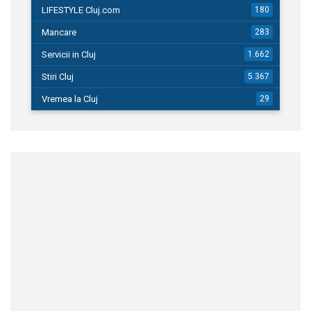
LIFESTYLE Cluj.com
180
Mancare
283
Servicii in Cluj
1.662
Stiri Cluj
5.367
Vremea la Cluj
29