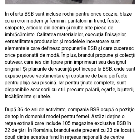
În oferta BSB sunt incluse rochii pentru orice ocazie, bluze
cu un croi modern și feminin, pantaloni în trend, fuste,
salopete, articole din denim și multe alte piese de
îmbrăcăminte. Calitatea materialelor, execuția finisajelor,
versatilitatea produselor și modelele inovatoare sunt
elementele care definesc propunerile BSB și care cuceresc
orice pasionată de modă. În plus, brandul propune și colecții
outwear, care ies din tipare prin imprimeuri sau designul
original. Și planurile de vacanță pot începe la BSB, unde sunt
expuse piese vestimentare și costume de baie perfecte
pentru plajă sau piscină. Iar pentru ținute complete, sunt
disponibile accesorii cu stil, precum: pălării, eșarfe, bijuterii,
încălțăminte și altele.
După 36 de ani de activitate, compania BSB ocupă o poziţie
de top în domeniul modei pentru femei. Astăzi deţine o
reţea extinsă care include 105 magazine exclusive BSB în
22 de țări. În România, brandul este prezent cu 23 de locații,
două dintre acestea fiind în rețeaua națională de centre