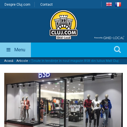
Despre Cluj.com
Contact
Menu
Acasă
»
Articole
»
Ținute în tendințe în noul magazin BSB din Iulius Mall Cluj