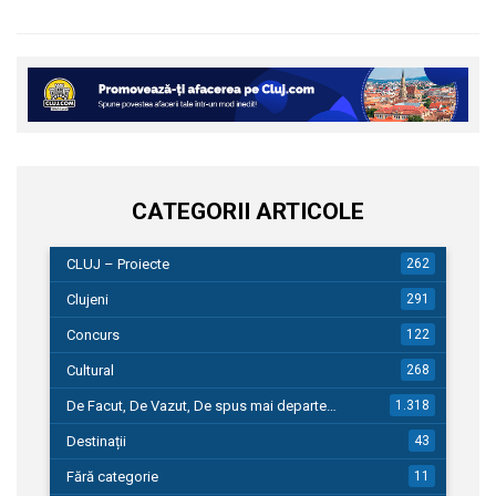
CATEGORII ARTICOLE
CLUJ – Proiecte
262
Clujeni
291
Concurs
122
Cultural
268
De Facut, De Vazut, De spus mai departe…
1.318
Destinații
43
Fără categorie
11