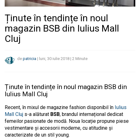
Ținute în tendințe în noul
magazin BSB din Iulius Mall
Cluj
de
patricia
|
luni, 30 iulie 2018
|
2
Minute
Ținute în tendințe în noul magazin BSB din
Iulius Mall Cluj
Recent, în mixul de magazine fashion disponibil în
Iulius
Mall Cluj
s-a alăturat
BSB
, brandul internațional dedicat
femeilor pasionate de modă. Noua locație propune piese
vestimentare și accesorii moderne, cu atitudine și
caracterizate de un stil young.