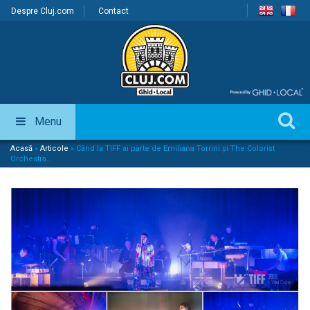
Despre Cluj.com
Contact
Menu
Acasă
»
Articole
»
Când la TIFF ai parte de Emiliana Torrini și The Colorist
Orchestra…