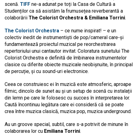
scenă.
TIFF
ne-a adunat pe toți la Casa de Cultură a
Studenților ca să asistăm la frumusețea reverberantă a
colaborării
The Colorist Orchestra & Emiliana Torrini
.
The Colorist Orchestra
– ce nume inspirat! – e un
colectiv inedit de instrumentiști de pop/cameral care-și
fundamentează proiectul muzical pe reorchestrarea
repertoriului unui cantautor invitat. Coloratura sunetului The
Colorist Orchestra e definită de îmbinarea instrumentelor
clasice cu diferite obiecte muzicale neobișnuite, în principal
de percuție, și cu sound-uri electronice.
Ceea ce construiesc ei în muzică este atmosferic, aproape
filmic; dincolo de sunet au și un setup de scenă cu instalații
din lemn pe care le folosesc cu succes în interpretarea lor.
Caută încontinuu legătura care ei consideră că se poate
crea între muzica clasică, muzica pop, muzica underground.
Au un groove special, subtil, care s-a potrivit de minune în
colaborarea lor cu
Emiliana Torrini
.