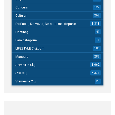
Concurs
122
Cultural
268
De Facut, De Vazut, De spus mai departe…
1.318
Destinații
43
Fără categorie
11
LIFESTYLE Cluj.com
180
Mancare
283
Servicii in Cluj
1.662
Stiri Cluj
5.371
Vremea la Cluj
29