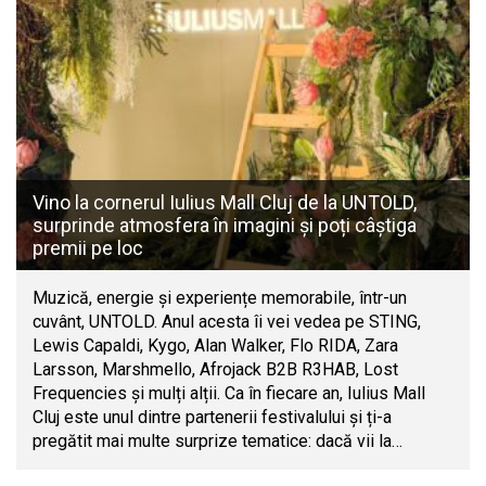
Vino la cornerul Iulius Mall Cluj de la UNTOLD,
surprinde atmosfera în imagini și poți câștiga
premii pe loc
Muzică, energie și experiențe memorabile, într-un
cuvânt, UNTOLD. Anul acesta îi vei vedea pe STING,
Lewis Capaldi, Kygo, Alan Walker, Flo RIDA, Zara
Larsson, Marshmello, Afrojack B2B R3HAB, Lost
Frequencies și mulți alții. Ca în fiecare an, Iulius Mall
Cluj este unul dintre partenerii festivalului și ți-a
pregătit mai multe surprize tematice: dacă vii la…