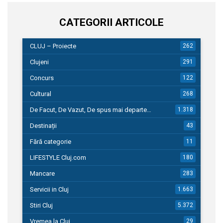
CATEGORII ARTICOLE
CLUJ – Proiecte
262
Clujeni
291
Concurs
122
Cultural
268
De Facut, De Vazut, De spus mai departe…
1.318
Destinații
43
Fără categorie
11
LIFESTYLE Cluj.com
180
Mancare
283
Servicii in Cluj
1.663
Stiri Cluj
5.372
Vremea la Cluj
29