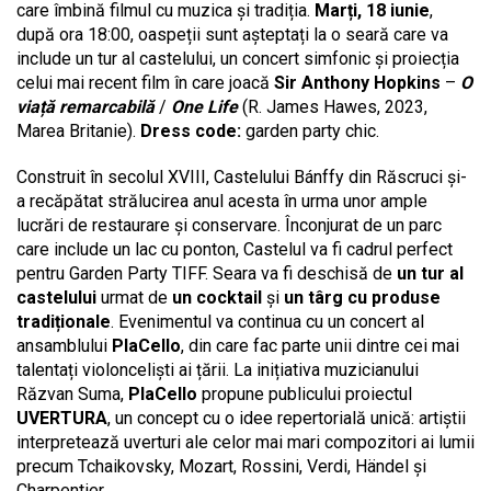
care îmbină filmul cu muzica și tradiția.
Marți, 18 iunie
,
după ora 18:00, oaspeții sunt așteptați la o seară care va
include un tur al castelului, un concert simfonic și proiecția
celui mai recent film în care joacă
Sir Anthony Hopkins
–
O
viață remarcabilă
/
One Life
(R. James Hawes, 2023,
Marea Britanie).
Dress code:
garden party chic.
Construit în secolul XVIII, Castelului Bánffy din Răscruci și-
a recăpătat strălucirea anul acesta în urma unor ample
lucrări de restaurare și conservare. Înconjurat de un parc
care include un lac cu ponton, Castelul va fi cadrul perfect
pentru Garden Party TIFF. Seara va fi deschisă de
un tur al
castelului
urmat de
un cocktail
și
un târg cu produse
tradiționale
. Evenimentul va continua cu un concert al
ansamblului
PlaCello
, din care fac parte unii dintre cei mai
talentați violonceliști ai țării. La inițiativa muzicianului
Răzvan Suma,
PlaCello
propune publicului proiectul
UVERTURA
, un concept cu o idee repertorială unică: artiștii
interpretează uverturi ale celor mai mari compozitori ai lumii
precum Tchaikovsky, Mozart, Rossini, Verdi, Händel şi
Charpentier.