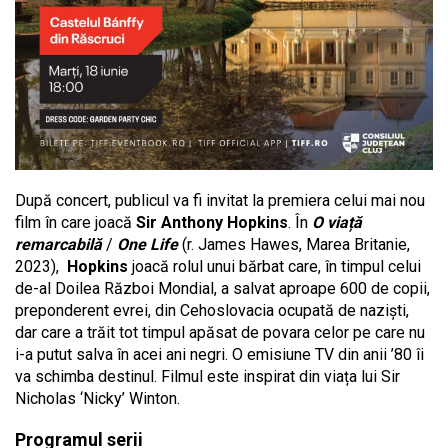
După concert, publicul va fi invitat la premiera celui mai nou
film în care joacă
Sir Anthony Hopkins
. În
O viață
remarcabilă
/
One Life
(r. James Hawes, Marea Britanie,
2023),
Hopkins
joacă rolul unui bărbat care, în timpul celui
de-al Doilea Război Mondial, a salvat aproape 600 de copii,
preponderent evrei, din Cehoslovacia ocupată de naziști,
dar care a trăit tot timpul apăsat de povara celor pe care nu
i-a putut salva în acei ani negri. O emisiune TV din anii ’80 îi
va schimba destinul. Filmul este inspirat din viața lui Sir
Nicholas ‘Nicky’ Winton.
Programul serii