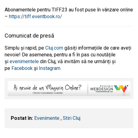
Abonamentele pentru TIFF.23 au fost puse în vânzare online
–
https://tiff.eventbook.ro/
Comunicat de presă
Simplu și rapid, pe
Cluj.com
găsiți informațiile de care aveți
nevoie! De asemenea, pentru a fi în pas cu noutățile
și
evenimentele
din Cluj, vă invităm să ne urmăriți și
pe
Facebook
și
Instagram.
Postat în:
Evenimente
,
Stiri Cluj