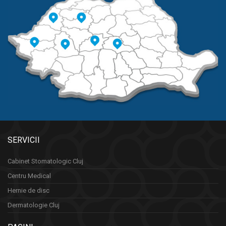
SERVICII
Cabinet Stomatologic Cluj
Centru Medical
Hernie de disc
Dermatologie Cluj