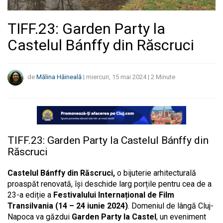
TIFF.23: Garden Party la
Castelul Bánffy din Răscruci
de
Mălina Hăineală
|
miercuri, 15 mai 2024
|
2
Minute
TIFF.23: Garden Party la Castelul Bánffy din
Răscruci
Castelul Bánffy din Răscruci,
o bijuterie arhitecturală
proaspăt renovată, își deschide larg porțile pentru cea de a
23-a ediție a
Festivalului Internațional de Film
Transilvania (14 – 24 iunie 2024)
. Domeniul de lângă Cluj-
Napoca va găzdui
Garden Party la Castel
, un eveniment