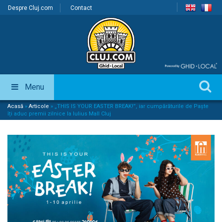
Despre Cluj.com
Contact
Menu
Acasă
»
Articole
»
„THIS IS YOUR EASTER BREAK!”, iar cumpărăturile de Paște
îți aduc premii zilnice la Iulius Mall Cluj