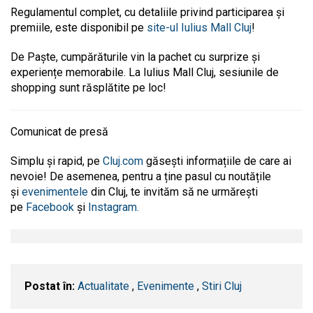
Regulamentul complet, cu detaliile privind participarea și
premiile, este disponibil pe
site-ul Iulius Mall Cluj
!
De Paște, cumpărăturile vin la pachet cu surprize și
experiențe memorabile. La Iulius Mall Cluj, sesiunile de
shopping sunt răsplătite pe loc!
Comunicat de presă
Simplu și rapid, pe
Cluj.com
găsești informațiile de care ai
nevoie! De asemenea, pentru a ține pasul cu noutățile
și
evenimentele
din Cluj, te invităm să ne urmărești
pe
Facebook
și
Instagram.
Postat în:
Actualitate
,
Evenimente
,
Stiri Cluj