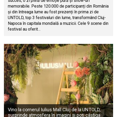
succes, o zi plină de emoție pură și show-uri
memorabile. Peste 120.000 de participanți din România
și din întreaga lume au fost prezenți în prima zi de
UNTOLD, top 3 festivaluri din lume, transformând Cluj-
Napoca în capitala mondială a muzicii. Cele 9 scene din
festival au oferit…
Vino la cornerul Iulius Mall Cluj de la UNTOLD,
surprinde atmosfera în imagini și poți câștiga