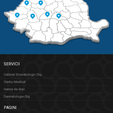
SERVICII
Cabinet Stomatologic Cluj
Centru Medical
Hernie de disc
Dermatologie Cluj
PAGINI