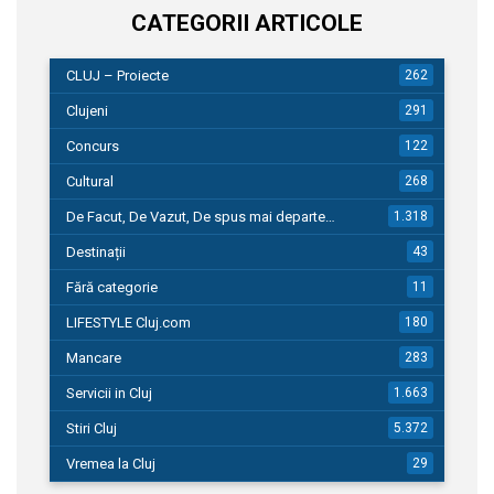
CATEGORII ARTICOLE
CLUJ – Proiecte
262
Clujeni
291
Concurs
122
Cultural
268
De Facut, De Vazut, De spus mai departe…
1.318
Destinații
43
Fără categorie
11
LIFESTYLE Cluj.com
180
Mancare
283
Servicii in Cluj
1.663
Stiri Cluj
5.372
Vremea la Cluj
29