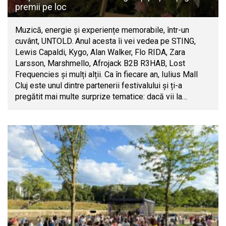
premii pe loc
Muzică, energie și experiențe memorabile, într-un
cuvânt, UNTOLD. Anul acesta îi vei vedea pe STING,
Lewis Capaldi, Kygo, Alan Walker, Flo RIDA, Zara
Larsson, Marshmello, Afrojack B2B R3HAB, Lost
Frequencies și mulți alții. Ca în fiecare an, Iulius Mall
Cluj este unul dintre partenerii festivalului și ți-a
pregătit mai multe surprize tematice: dacă vii la…