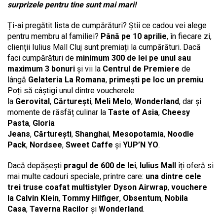
surprizele pentru tine sunt mai mari!
Ți-ai pregătit lista de cumpărături? Știi ce cadou vei alege
pentru membru al familiei?
Până pe 10 aprilie
, în fiecare zi,
clienții Iulius Mall Cluj
sunt premiați la cumpărături. Dacă
faci cumpărături de
minimum 300 de lei
pe unul sau
maximum 3 bonuri
și vii la
Centrul de Premiere
de
lângă
Gelateria La Romana
,
primești pe loc un premiu
.
Poți să câștigi unul dintre voucherele
la
Gerovital
,
Cărturești
,
Meli Melo
,
Wonderland
, dar și
momente de răsfăț culinar la
Taste of Asia
,
Cheesy
Pasta
,
Gloria
Jeans
,
Cărturești
,
Shanghai
,
Mesopotamia
,
Noodle
Pack
,
Nordsee
,
Sweet Caffe
și
YUP’N YO
.
Dacă depășești
pragul de 600 de lei
,
Iulius Mall
îți oferă si
mai multe cadouri speciale, printre care:
una dintre cele
trei truse coafat multistyler Dyson Airwrap
,
vouchere
la Calvin Klein
,
Tommy Hilfiger
,
Obsentum
,
Nobila
Casa
,
Taverna Racilor
și
Wonderland
.