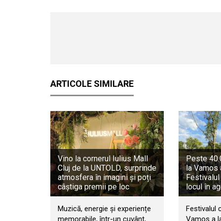
ARTICOLE SIMILARE
Vino la cornerul Iulius Mall
Peste 40.0
Cluj de la UNTOLD, surprinde
la Vamos 
atmosfera în imagini și poți
Festivalul
câștiga premii pe loc
locul în a
Muzică, energie și experiențe
Festivalul 
memorabile, într-un cuvânt,
Vamos a la