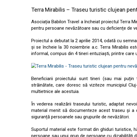
Terra Mirabilis – Traseu turistic clujean pen
Asociația Babilon Travel a încheiat proiectul Terra Mir
pentru persoane nevăzătoare sau cu deficiențe de veder
Proiectul a debutat la 2 aprilie 2014, odată cu semna
și se încheie la 30 noiembrie a.c. Terra Mirabilis 
informal, compus din 4 tineri entuziaști, printre care
Beneficiarii proiectului sunt tineri (sau mai puțin 
străinătate, care doresc să viziteze municipiul Clu
multietnice ale acestuia.
În vederea realizării traseului turistic, adaptat nevo
material menit să documenteze acest traseu și a cal
siguranță persoanele sau grupurile de nevăzători.
Suportul material este format din ghiduri turistice, 
persoane sau unui grup de persoane cu dizabilități de