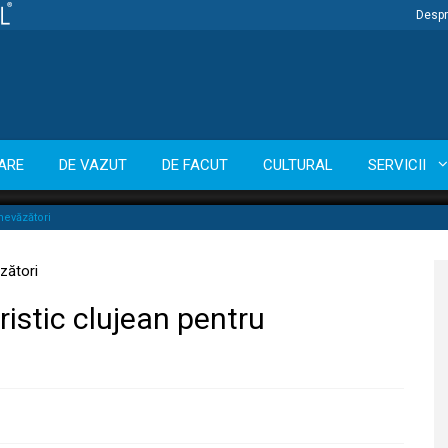
Despr
ARE
DE VAZUT
DE FACUT
CULTURAL
SERVICII
nevăzători
ristic clujean pentru