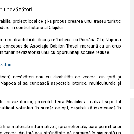
tru nevăzători
abilis, proiect local ce și-a propus crearea unui traseu turistic
e, în centrul istoric al Clujului.
rea contractului de finanțare încheiat cu Primăria Cluj-Napoca
este conceput de Asociația Babilon Travel împreună cu un grup
 un tânăr nevăzător și unul cu oportunități sociale reduse.
tineri) nevăzători sau cu dizabilități de vedere, din țară și
j-Napoca și să cunoască aspectele istorice, multiculturale și
ilor nevăzătorilor, proiectul Terra Mirabilis a realizat suportul
ificat voluntari, în număr de opt, capabili să însoțească în
hărți și materiale informative și promoționale, care permit unei
 vedere, din țară sau străinătate, să parcurgă în siguranță un