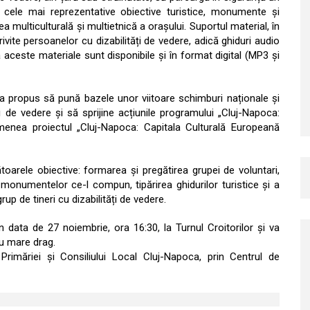
e cele mai reprezentative obiective turistice, monumente și
a multiculturală și multietnică a orașului. Suportul material, în
ivite persoanelor cu dizabilități de vedere, adică ghiduri audio
aceste materiale sunt disponibile și în format digital (MP3 și
 și-a propus să pună bazele unor viitoare schimburi naționale și
ți de vedere și să sprijine acțiunile programului „Cluj-Napoca:
menea proiectul „Cluj-Napoca: Capitala Culturală Europeană
toarele obiective: formarea și pregătirea grupei de voluntari,
 monumentelor ce-l compun, tipărirea ghidurilor turistice și a
up de tineri cu dizabilități de vedere.
n data de 27 noiembrie, ora 16:30, la Turnul Croitorilor și va
cu mare drag.
l Primăriei și Consiliului Local Cluj-Napoca, prin Centrul de