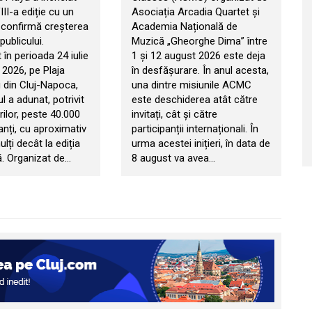
II-a ediție cu un
Asociația Arcadia Quartet și
e confirmă creșterea
Academia Națională de
publicului.
Muzică „Gheorghe Dima” între
în perioada 24 iulie
1 și 12 august 2026 este deja
 2026, pe Plaja
în desfășurare. În anul acesta,
 din Cluj-Napoca,
una dintre misiunile ACMC
 a adunat, potrivit
este deschiderea atât către
ilor, peste 40.000
invitați, cât și către
anți, cu aproximativ
participanții internaționali. În
ți decât la ediția
urma acestei inițieri, în data de
. Organizat de…
8 august va avea…