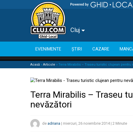
Cluj
EVENIMENTE
ȘTIRI
CAZARE
MANC
Acasă
»
Articole
»
Terra Mirabilis – Traseu turistic clujean pentru 
Terra Mirabilis – Traseu tu
nevăzători
de
adriana
|
miercuri, 26 noiembrie 2014
|
2
Minute