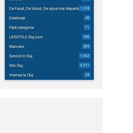
De Facut, De Vazut, De spus mai departe…
1.318
Destinații
43
Fără categorie
11
LIFESTYLE Cluj.com
180
Mancare
283
Servicii in Cluj
1.662
Stiri Cluj
5.371
Vremea la Cluj
29