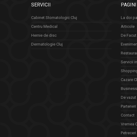
SERVICII
PAGINI
Cabinet Stomatologic Cluj
La doi pa
Centru Medical
Articole
Hernie de disc
De Facut 
Dermatologie Cluj
Eveniment
Restauran
Servicii i
Shopping
Cazare Cl
Business 
De vazut
Parteneri
Contact
Vremea C
Petreceri 