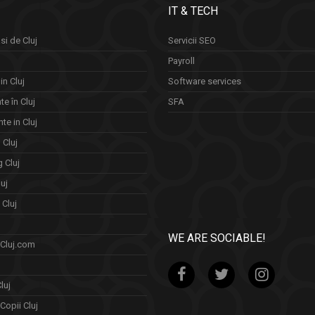
IT & TECH
si de Cluj
Servicii SEO
Payroll
in Cluj
Software services
e în Cluj
SFA
te in Cluj
n Cluj
 Cluj
uj
Cluj
WE ARE SOCIABLE!
 Cluj.com
luj
Copii Cluj