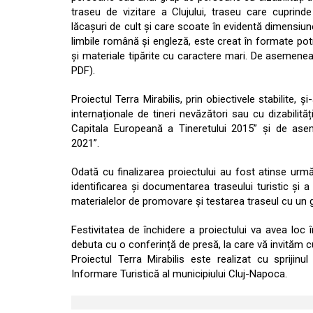
traseu de vizitare a Clujului, traseu care cuprind
lăcașuri de cult și care scoate în evidentă dimensiune
limbile română și engleză, este creat în formate potr
și materiale tipărite cu caractere mari. De asemenea 
PDF).
Proiectul Terra Mirabilis, prin obiectivele stabilite,
internaționale de tineri nevăzători sau cu dizabilită
Capitala Europeană a Tineretului 2015” și de ase
2021”.
Odată cu finalizarea proiectului au fost atinse urmă
identificarea și documentarea traseului turistic și a
materialelor de promovare și testarea traseul cu un gr
Festivitatea de închidere a proiectului va avea loc î
debuta cu o conferință de presă, la care vă invităm 
Proiectul Terra Mirabilis este realizat cu sprijinu
Informare Turistică al municipiului Cluj-Napoca.