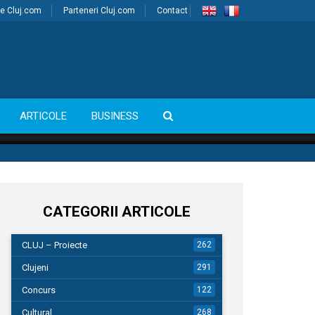
e Cluj.com
Parteneri Cluj.com
Contact
ARTICOLE
BUSINESS
CATEGORII ARTICOLE
CLUJ – Proiecte
262
Clujeni
291
Concurs
122
Cultural
268