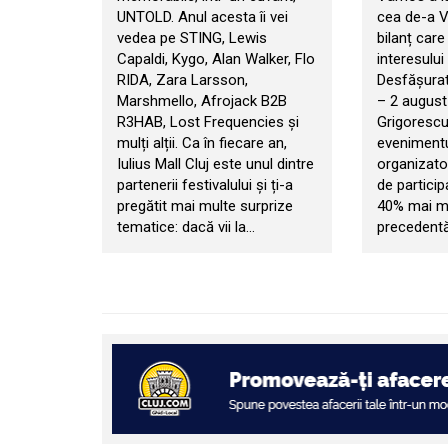
UNTOLD. Anul acesta îi vei
cea de-a VI
vedea pe STING, Lewis
bilanț car
Capaldi, Kygo, Alan Walker, Flo
interesului 
RIDA, Zara Larsson,
Desfășurat 
Marshmello, Afrojack B2B
– 2 august
R3HAB, Lost Frequencies și
Grigorescu
mulți alții. Ca în fiecare an,
evenimentul
Iulius Mall Cluj este unul dintre
organizator
partenerii festivalului și ți-a
de particip
pregătit mai multe surprize
40% mai mul
tematice: dacă vii la…
precedentă