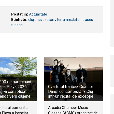
Postat în:
Actualitate
Etichete:
cluj
,
nevazatori
,
terra mirabilis
,
traseu
turistic
00 de participanți
a la Playa 2026.
Cvartetul francez Quatuor
 și-a consolidat
Danel concertează la Cluj
genda verii clujene
într-un recital de excepție
cultural comunitar
Arcadia Chamber Music
 Playa a încheiat
Classes (ACMC) organizat de