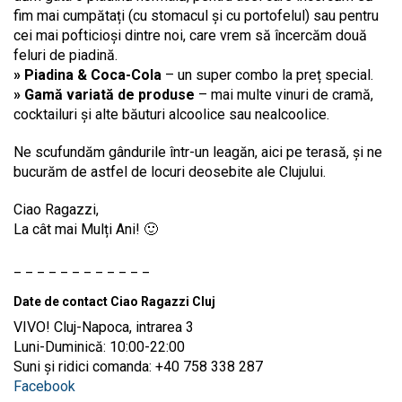
fim mai cumpătați (cu stomacul și cu portofelul) sau pentru
cei mai pofticioși dintre noi, care vrem să încercăm două
feluri de piadină.
» Piadina & Coca-Cola
– un super combo la preț special.
» Gamă variată de produse
– mai multe vinuri de cramă,
cocktailuri și alte băuturi alcoolice sau nealcoolice.
Ne scufundăm gândurile într-un leagăn, aici pe terasă, și ne
bucurăm de astfel de locuri deosebite ale Clujului.
Ciao Ragazzi,
La cât mai Mulți Ani! 🙂
_ _ _ _ _ _ _ _ _ _ _ _
Date de contact Ciao Ragazzi Cluj
VIVO! Cluj-Napoca, intrarea 3
Luni-Duminică: 10:00-22:00
Suni și ridici comanda: +40 758 338 287
Facebook