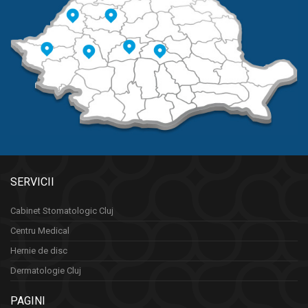
SERVICII
Cabinet Stomatologic Cluj
Centru Medical
Hernie de disc
Dermatologie Cluj
PAGINI