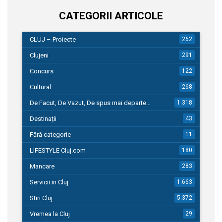
CATEGORII ARTICOLE
CLUJ – Proiecte
262
Clujeni
291
Concurs
122
Cultural
268
De Facut, De Vazut, De spus mai departe…
1.318
Destinații
43
Fără categorie
11
LIFESTYLE Cluj.com
180
Mancare
283
Servicii in Cluj
1.663
Stiri Cluj
5.372
Vremea la Cluj
29