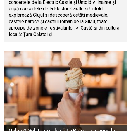
concertele de la Electric Castle și Untold ✔ Înainte și
după concertele de la Electric Castle și Untold,
explorează Clujul și descoperă cetăți medievale,
castele baroce și castrul roman de la Gilău, toate
aproape de zonele festivalurilor. ✔ Gustă și din cultura
locală: Țara Călatei și…
Gelato? Gelateria italiană La Romana a ajuns la