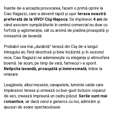
Înainte de-a accepta provocarea, facem o primă oprire la
Ciao Ragazzi, care-a devenit rapid și ușor
terasa noastră
preferată de la VIVO! Cluj-Napoca
. Se împlinesc
4 ani
de
când asociem cumpărăturile în centrul comercial nu doar cu
forfotă și aglomerație, cât cu aromă de piadina proaspătă și
mireasmă de lavandă.
Probabil cea mai „durabilă” terasă din Cluj de-a lungul
întregului an, fiind deschisă și bine încălzită și în sezonul
rece, Ciao Ragazzi ne ademenește cu eleganța și atmosfera
boemă. Iar acum, pe timp de vară, farmecul i-a sporit.
Nelipsita lavandă, proaspătă și înmiresmată
, îmbie la
relaxare.
Leagănele, albul meselor, canapelele, luminile calde care
împânzesc terasa și ornează cu bun-gust inclusiv copacul
de-aici, creează împreună un cadru plăcut.
Serile sunt mai
romantice
, iar dacă cerul e generos cu noi, admirăm și
apusuri de soare spectaculoase.