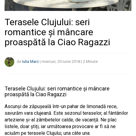
Terasele Clujului: seri
romantice și mâncare
proaspătă la Ciao Ragazzi
de
Iulia Marc
|
miercuri, 20 iunie 2018
|
2
Minute
Terasele Clujului: seri romantice și mâncare
proaspătă la Ciao Ragazzi
Ascunși de zăpușeală într-un pahar de limonadă rece,
savurăm vara clujeană. Este sezonul teraselor, al fântânilor
arteziene și-al zâmbetelor calde, de vacanță. Ne plac
listele, doar știți, iar următoarea provocare ar fi să ne
aciuăm pe terasele Clujului, una câte una.