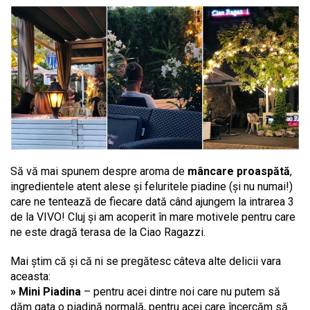
Să vă mai spunem despre aroma de
mâncare proaspătă
,
ingredientele atent alese și feluritele piadine (și nu numai!)
care ne tentează de fiecare dată când ajungem la intrarea 3
de la VIVO! Cluj și am acoperit în mare motivele pentru care
ne este dragă terasa de la Ciao Ragazzi.
Mai știm că și că ni se pregătesc câteva alte delicii vara
aceasta:
» Mini Piadina
– pentru acei dintre noi care nu putem să
dăm gata o piadină normală, pentru acei care încercăm să