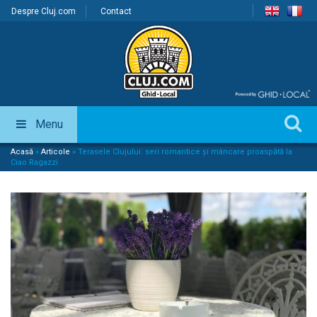
Despre Cluj.com
Contact
Menu
Acasă
»
Articole
»
Terasele Clujului: seri romantice și mâncare proaspătă la
Ciao Ragazzi