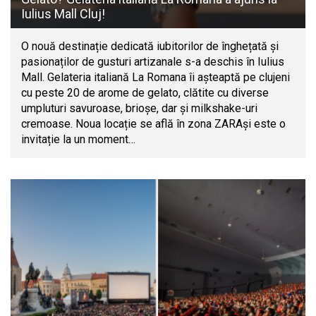
Iulius Mall Cluj!
O nouă destinație dedicată iubitorilor de înghețată și
pasionaților de gusturi artizanale s-a deschis în Iulius
Mall. Gelateria italiană La Romana îi așteaptă pe clujeni
cu peste 20 de arome de gelato, clătite cu diverse
umpluturi savuroase, brioșe, dar și milkshake-uri
cremoase. Noua locație se află în zona ZARAși este o
invitație la un moment…