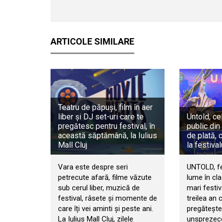
ARTICOLE SIMILARE
Teatru de păpuși, film în aer
liber și DJ set-uri care te
Untold, ce
pregătesc pentru festival, în
public di
această săptămână, la Iulius
de plată, 
Mall Cluj
la festiva
Vara este despre seri
UNTOLD, fes
petrecute afară, filme văzute
lume în cl
sub cerul liber, muzică de
mari festiv
festival, râsete și momente de
treilea an 
care îți vei aminti și peste ani.
pregătește
La Iulius Mall Cluj, zilele
unsprezece