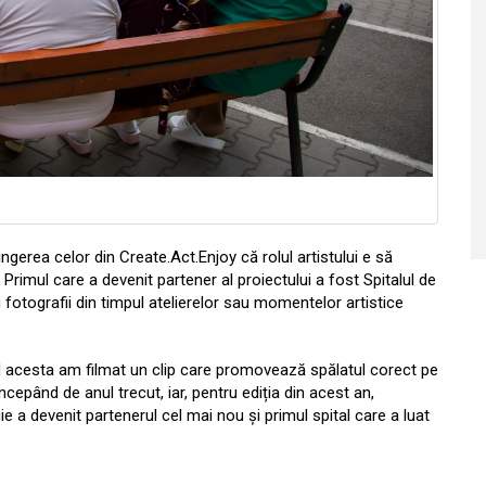
ngerea celor din Create.Act.Enjoy că rolul artistului e să
Primul care a devenit partener al proiectului a fost Spitalul de
fotografii din timpul atelierelor sau momentelor artistice
l acesta am filmat un clip care promovează spălatul corect pe
ncepând de anul trecut, iar, pentru ediția din acest an,
e a devenit partenerul cel mai nou și primul spital care a luat