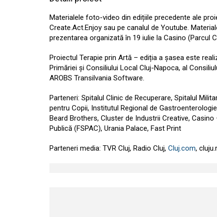
Materialele foto-video din edițiile precedente ale proi
Create.Act.Enjoy sau pe canalul de Youtube. Materiale
prezentarea organizată în 19 iulie la Casino (Parcul Ce
Proiectul Terapie prin Artă – ediția a șasea este realiz
Primăriei și Consiliului Local Cluj-Napoca, al Consili
AROBS Transilvania Software.
Parteneri: Spitalul Clinic de Recuperare, Spitalul Milit
pentru Copii, Institutul Regional de Gastroenterologie
Beard Brothers, Cluster de Industrii Creative, Casin
Publică (FSPAC), Urania Palace, Fast Print
Parteneri media: TVR Cluj, Radio Cluj,
Cluj.com
, cluju