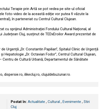
ectului Terapie prin Artă se pot vedea pe site-ul oficial
le foto-video de la această ediție vor putea fi văzute la
ntral), în parteneriat cu Centrul Cultural Clujean.
at cu sprijinul Administrației Fondului Cultural Național, al
ului Județean Cluj, susținut de TEDxEroilor Award prezentat de
ar de Urgență „Dr. Constantin Papilian”, Spitalul Clinic de Urgență
 și Hepatologie „Dr. Octavian Fodor”, Centrul Cultural Clujean,
o – Centru de Cultură Urbană, Departamentul de Sănătate
.ro, dispersie.ro, ilikecluj.ro, clujuldebuzunar.ro.
Postat în:
Actualitate
,
Cultural
,
Evenimente
,
Stiri
Cluj