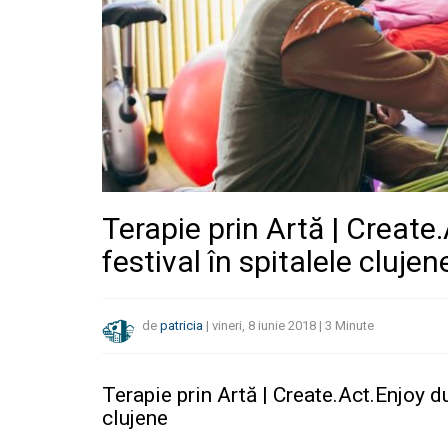
Terapie prin Artă | Creat
festival în spitalele clujen
de
patricia
|
vineri, 8 iunie 2018
|
3
Minute
Terapie prin Artă | Create.Act.Enjoy d
clujene