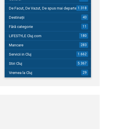
De Facut, De Vazut, De spus mai departe…
1.318
Destinații
43
Fără categorie
11
LIFESTYLE Cluj.com
180
Mancare
283
Servicii in Cluj
1.662
Stiri Cluj
5.367
Vremea la Cluj
29