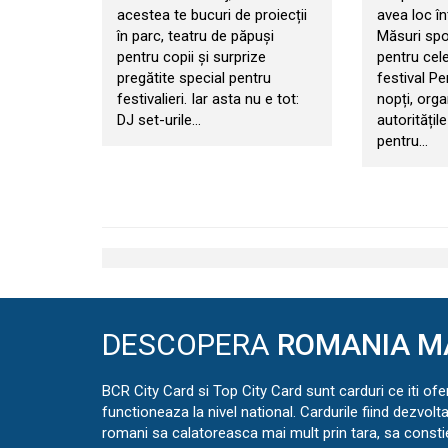
acestea te bucuri de proiecții
avea loc în
în parc, teatru de păpuși
Măsuri spo
pentru copii și surprize
pentru cele
pregătite special pentru
festival Pe
festivalieri. Iar asta nu e tot:
nopți, orga
DJ set-urile…
autorități
pentru…
DESCOPERA
ROMANIA M
BCR City Card si Top City Card sunt carduri ce iti ofe
functioneaza la nivel national. Cardurile fiind dezvolt
romani sa calatoreasca mai mult prin tara, sa const