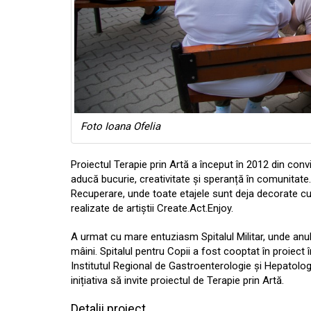
Foto Ioana Ofelia
Proiectul Terapie prin Artă a început în 2012 din convi
aducă bucurie, creativitate și speranță în comunitate. 
Recuperare, unde toate etajele sunt deja decorate cu 
realizate de artiștii Create.Act.Enjoy.
A urmat cu mare entuziasm Spitalul Militar, unde anu
mâini. Spitalul pentru Copii a fost cooptat în proiect î
Institutul Regional de Gastroenterologie și Hepatologi
inițiativa să invite proiectul de Terapie prin Artă.
Detalii proiect