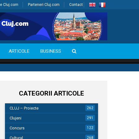
e Cluj.com
Parteneri Cluj.com
Contact
ARTICOLE
BUSINESS
CATEGORII ARTICOLE
CLUJ – Proiecte
262
Clujeni
291
Concurs
122
Cultural
268