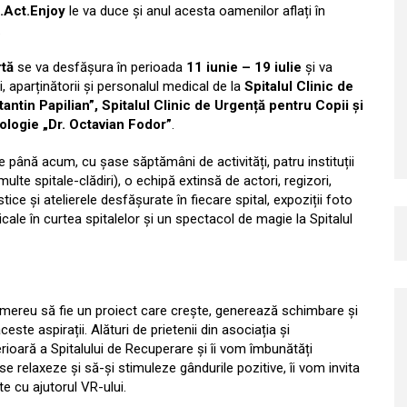
.Act.Enjoy
le va duce și anul acesta oamenilor aflați în
.
rtă
se va desfășura în perioada
11 iunie – 19 iulie
și va
ii, aparținătorii și personalul medical de la
Spitalul Clinic de
antin Papilian”, Spitalul Clinic de Urgență pentru Copii și
ologie „Dr. Octavian Fodor”
.
până acum, cu șase săptămâni de activități, patru instituții
multe spitale-clădiri), o echipă extinsă de actori, regizori,
tice și atelierele desfășurate în fiecare spital, expoziții foto
ale în curtea spitalelor și un spectacol de magie la Spitalul
mereu să fie un proiect care crește, generează schimbare și
te aspirații. Alături de prietenii din asociația și
ioară a Spitalului de Recuperare și îi vom îmbunătăți
 se relaxeze și să-și stimuleze gândurile pozitive, îi vom invita
te cu ajutorul VR-ului.