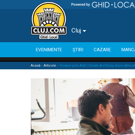
Cluj
EVENIMENTE
ȘTIRI
CAZARE
MANC
Acasă
»
Articole
»
Terapie prin Artă | Create.Act.Enjoy duce atmosf