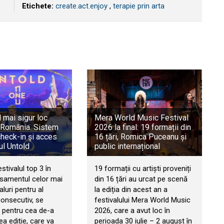
Etichete:
create.act.enjoy
,
terapie prin arta
l mai sigur loc
Mera World Music Festival
n România. Sistem
2026 la final: 19 formații din
check-in și acces
16 țări, Romica Puceanu și
lul Untold
public internațional
tivalul top 3 în
19 formații cu artiști proveniți
asamentul celor mai
din 16 țări au urcat pe scenă
aluri pentru al
la ediția din acest an a
consecutiv, se
festivalului Mera World Music
 pentru cea de-a
2026, care a avut loc în
a ediție, care va
perioada 30 iulie – 2 august în