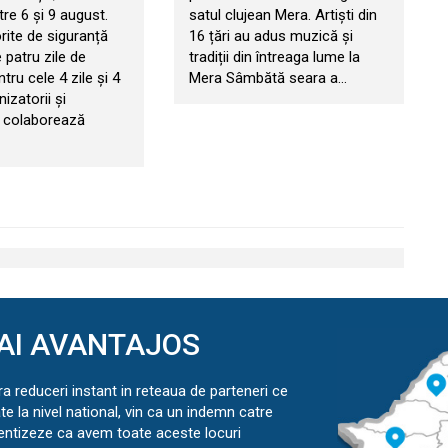
tre 6 și 9 august.
satul clujean Mera. Artiști din
rite de siguranță
16 țări au adus muzică și
 patru zile de
tradiții din întreaga lume la
ntru cele 4 zile și 4
Mera Sâmbătă seara a…
nizatorii și
le colaborează
AI AVANTAJOS
ra reduceri instant in reteaua de parteneri ce
ate la nivel national, vin ca un indemn catre
ientizeze ca avem toate aceste locuri