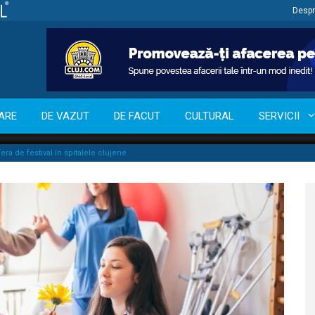
Despr
ARE
DE VAZUT
DE FACUT
CULTURAL
SERVICII
era de festival în spitalele clujene