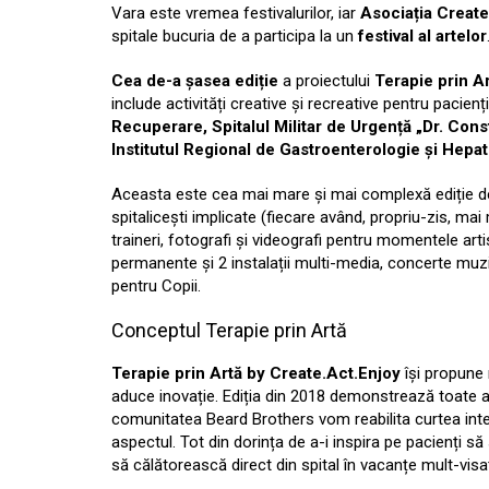
Vara este vremea festivalurilor, iar
Asociația Create
spitale bucuria de a participa la un
festival al artelor
Cea de-a șasea ediție
a proiectului
Terapie prin A
include activități creative și recreative pentru pacienț
Recuperare, Spitalul Militar de Urgență „Dr. Const
Institutul Regional de Gastroenterologie și Hepat
Aceasta este cea mai mare și mai complexă ediție de 
spitalicești implicate (fiecare având, propriu-zis, mai 
traineri, fotografi și videografi pentru momentele artis
permanente și 2 instalații multi-media, concerte muzic
pentru Copii.
Conceptul Terapie prin Artă
Terapie prin Artă by Create.Act.Enjoy
își propune 
aduce inovație. Ediția din 2018 demonstrează toate aces
comunitatea Beard Brothers vom reabilita curtea inter
aspectul. Tot din dorința de a-i inspira pe pacienți să
să călătorească direct din spital în vacanțe mult-visa