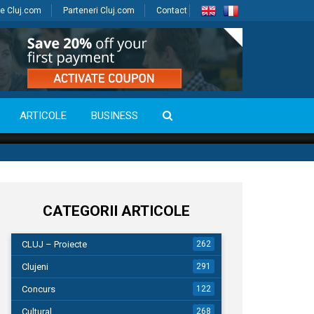
e Cluj.com
Parteneri Cluj.com
Contact
ARTICOLE
BUSINESS
CATEGORII ARTICOLE
CLUJ – Proiecte
262
Clujeni
291
Concurs
122
Cultural
268