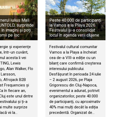
rnerul Iulius Mall
Peste 40.000 de participanți
a UNTOLD, surprinde
la Vamos a la Playa 2026.
în imagini și poți
Festivalul și-a consolidat
emii pe loc
locul în agenda verii clujene
ergie și experiențe
Festivalul cultural comunitar
, într-un cuvânt,
Vamos a la Playa a încheiat
ul acesta îi vei
cea de-a VIII-a ediție cu un
STING, Lewis
bilanț care confirmă creșterea
go, Alan Walker, Flo
interesului publicului.
 Larsson,
Desfășurat în perioada 24 iulie
, Afrojack B2B
– 2 august 2026, pe Plaja
t Frequencies și
Grigorescu din Cluj-Napoca,
 Ca în fiecare an,
evenimentul a adunat, potrivit
 Cluj este unul dintre
organizatorilor, peste 40.000
estivalului și ți-a
de participanți, cu aproximativ
ai multe surprize
40% mai mulți decât la ediția
acă vii la…
precedentă. Organizat de…