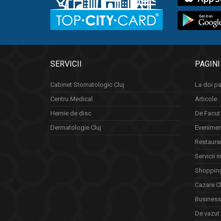
SERVICII
PAGINI
Cabinet Stomatologic Cluj
La doi pa
Centru Medical
Articole
Hernie de disc
De Facut 
Dermatologie Cluj
Eveniment
Restauran
Servicii i
Shopping
Cazare Cl
Business 
De vazut