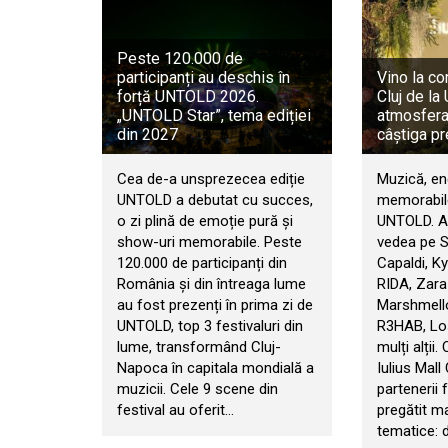
Peste 120.000 de
participanți au deschis în
Vino la co
forță UNTOLD 2026.
Cluj de l
„UNTOLD Star”, tema ediției
atmosfera 
din 2027
câștiga pr
Cea de-a unsprezecea ediție
Muzică, en
UNTOLD a debutat cu succes,
memorabile
o zi plină de emoție pură și
UNTOLD. An
show-uri memorabile. Peste
vedea pe 
120.000 de participanți din
Capaldi, Ky
România și din întreaga lume
RIDA, Zara
au fost prezenți în prima zi de
Marshmello
UNTOLD, top 3 festivaluri din
R3HAB, Los
lume, transformând Cluj-
mulți alții.
Napoca în capitala mondială a
Iulius Mall
muzicii. Cele 9 scene din
partenerii f
festival au oferit…
pregătit m
tematice: d