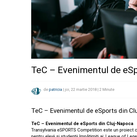
TeC – Evenimentul de eSp
de
patricia
|
joi, 22 martie 2018
|
2
Minute
TeC – Evenimentul de eSports din Cl
TeC – Evenimentul de eSports din Cluj-Napoca
Transylvania eSPORTS Competition este un proiect c
pentru elevii și studenții împătimiți ai: League of Le