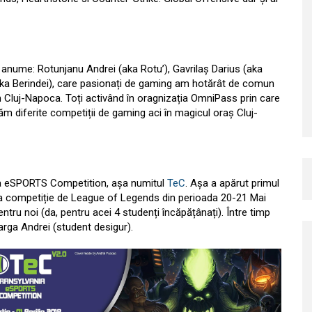
i anume: Rotunjanu Andrei (aka Rotu’), Gavrilaș Darius (aka
(aka Berindei), care pasionați de gaming am hotărât de comun
 Cluj-Napoca. Toți activând în oragnizația OmniPass prin care
m diferite competiții de gaming aci în magicul oraș Cluj-
ia eSPORTS Competition, așa numitul
TeC
. Așa a apărut primul
ta competiție de League of Legends din perioada 20-21 Mai
tru noi (da, pentru acei 4 studenți încăpățânați). Între timp
arga Andrei (student desigur).