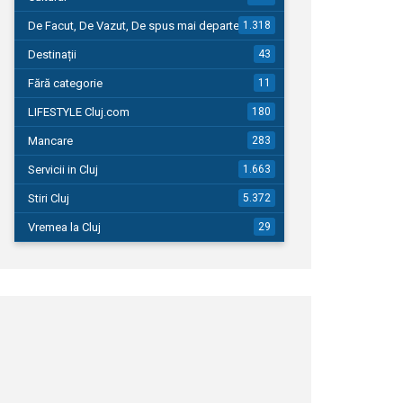
De Facut, De Vazut, De spus mai departe…
1.318
Destinații
43
Fără categorie
11
LIFESTYLE Cluj.com
180
Mancare
283
Servicii in Cluj
1.663
Stiri Cluj
5.372
Vremea la Cluj
29