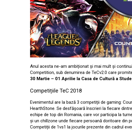
Anul acesta ne-am ambiționat și mai mult și contin
Competition, sub denumirea de TeCv2.0 care promite a
30 Martie – 01 Aprilie la Casa de Cultură a Stude
Competițiile TeC 2018
Evenimentul are la bază 3 competiții de gaming: Cou
HearthStone. Se desfășoară înscrieri la fiecare dintre
echipe de top din Romania, care vor participa la turn
și un chillzone unde fiecare persoană doritoare din p
Competiții de 1vs1 la jocurile prezente din cadrul ev