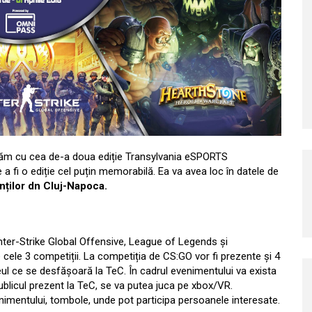
uăm cu cea de-a doua ediție Transylvania eSPORTS
 fi o ediție cel puțin memorabilă. Ea va avea loc în datele de
nților dn Cluj-Napoca.
nter-Strike Global Offensive, League of Legends și
 cele 3 competiții. La competiția de CS:GO vor fi prezente și 4
eul ce se desfășoară la TeC. În cadrul evenimentului va exista
ublicul prezent la TeC, se va putea juca pe xbox/VR.
enimentului, tombole, unde pot participa persoanele interesate.