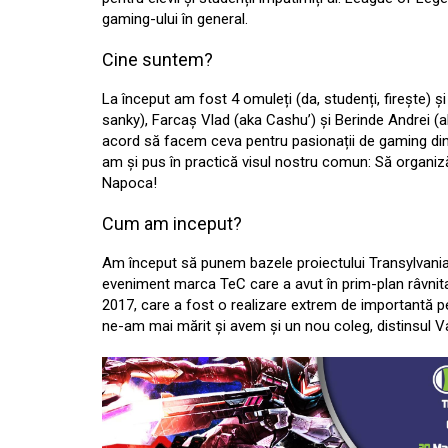
gaming-ului în general.
Cine suntem?
La început am fost 4 omuleți (da, studenți, firește) ș
sanky), Farcaș Vlad (aka Cashu’) și Berinde Andrei 
acord să facem ceva pentru pasionații de gaming din
am și pus în practică visul nostru comun: Să organiză
Napoca!
Cum am inceput?
Am început să punem bazele proiectului Transylvan
eveniment marca TeC care a avut în prim-plan râvni
2017, care a fost o realizare extrem de importantă pen
ne-am mai mărit și avem și un nou coleg, distinsul V