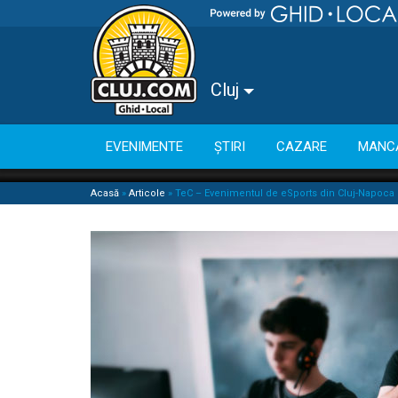
Cluj
EVENIMENTE
ȘTIRI
CAZARE
MANC
Acasă
»
Articole
»
TeC – Evenimentul de eSports din Cluj-Napoca