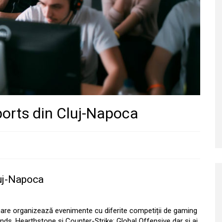
orts din Cluj-Napoca
uj-Napoca
are organizează evenimente cu diferite competiții de gaming
gends, Hearthstone si Counter-Strike: Global Offensive dar și ai