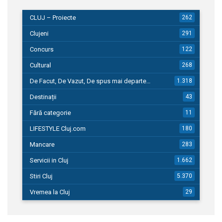
CLUJ – Proiecte
262
Clujeni
291
Concurs
122
Cultural
268
De Facut, De Vazut, De spus mai departe…
1.318
Destinații
43
Fără categorie
11
LIFESTYLE Cluj.com
180
Mancare
283
Servicii in Cluj
1.662
Stiri Cluj
5.370
Vremea la Cluj
29