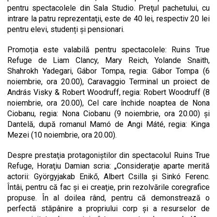
pentru spectacolele din Sala Studio. Preţul pachetului, cu
intrare la patru reprezentaţii, este de 40 lei, respectiv 20 lei
pentru elevi, studenți și pensionari.
Promoția este valabilă pentru spectacolele: Ruins True
Refuge de Liam Clancy, Mary Reich, Yolande Snaith,
Shahrokh Yadegari, Gábor Tompa, regia: Gábor Tompa (6
noiembrie, ora 20.00), Caravaggio Terminal un proiect de
András Visky & Robert Woodruff, regia: Robert Woodruff (8
noiembrie, ora 20.00), Cel care închide noaptea de Nona
Ciobanu, regia: Nona Ciobanu (9 noiembrie, ora 20.00) și
Dantelă, după romanul Mamó de Angi Máté, regia: Kinga
Mezei (10 noiembrie, ora 20.00).
Despre prestaţia protagoniştilor din spectacolul Ruins True
Refuge, Horaţiu Damian scria: „Consideraţie aparte merită
actorii: Györgyjakab Enikő, Albert Csilla şi Sinkó Ferenc.
Întâi, pentru că fac şi ei creaţie, prin rezolvările coregrafice
propuse. În al doilea rând, pentru că demonstrează o
perfectă stăpânire a propriului corp şi a resurselor de