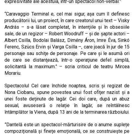
expresivitate ale acestuia, într-un spectacol non-verbal.”
“Caravaggio Terminal e, cel mai sigur, aşa cum îl definesc
producătorii lui, un proiect, în care creatorul unui text – Visky
András – s-a lăsat completat, în intenţiile şi în obsesiile
sale, de un regizor – Robert Woodruff – şi de şapte actori –
Albert Csilla, Bodolai Balász, Dimény Áron, Imre Éva, Sinkó
Ferenc, Szücs Ervin şi Varga Csilla –, care joacă în jur de 15
personaje sau schiţe de personaje. Pe care şi le asumă ori
de care se distanţează, într-o operaţiune defel simplă,
solicitantă la maximum.” – scria criticul de teatru Mircea
Morariu.
Spectacolul Cel care închide noaptea, scris și regizat de
Nona Ciobanu, spune povestea unui fost ofiţer nazist şi a
unei foste deţinute de lagăr. Cei doi care, după un abuz
sexual, avuseseră o relație în lagăr, se reîntâlnesc
întâmplător la Viena, după 13 ani de la terminarea războiului.
”Dantelă este un spectacol-mărturisire de o anume suplețe
compozițională și finețe emoțională, ce se construiește pe