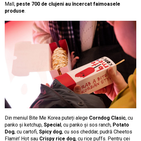
Mall,
peste 700 de clujeni au încercat faimoasele
produse
.
Din meniul Bite Me Korea puteți alege
Corndog Clasic
, cu
panko și ketchup,
Special
, cu panko și sos ranch,
Potato
Dog
, cu cartofi,
Spicy dog
, cu sos cheddar, pudră Cheetos
Flamin’ Hot sau
Crispy rice dog
, cu rice puffs. Pentru cei