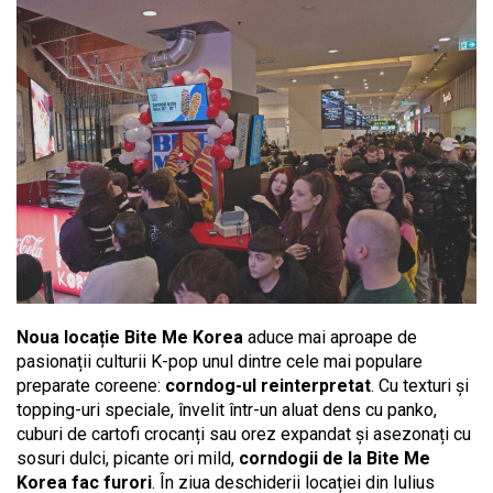
Noua locație Bite Me Korea
aduce mai aproape de
pasionații culturii K-pop unul dintre cele mai populare
preparate coreene:
corndog-ul reinterpretat
. Cu texturi și
topping-uri speciale, învelit într-un aluat dens cu panko,
cuburi de cartofi crocanți sau orez expandat și asezonați cu
sosuri dulci, picante ori mild,
corndogii de la Bite Me
Korea fac furori
. În ziua deschiderii locației din Iulius