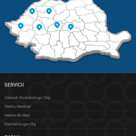
SERVICII
Cabinet Stomatologic Cluj
Centru Medical
Hernie de disc
Dermatologie Cluj