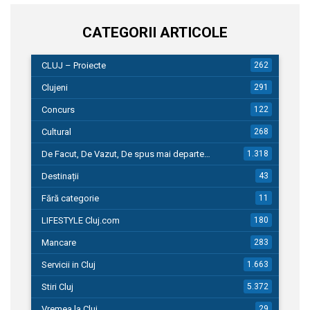
CATEGORII ARTICOLE
CLUJ – Proiecte
262
Clujeni
291
Concurs
122
Cultural
268
De Facut, De Vazut, De spus mai departe…
1.318
Destinații
43
Fără categorie
11
LIFESTYLE Cluj.com
180
Mancare
283
Servicii in Cluj
1.663
Stiri Cluj
5.372
Vremea la Cluj
29