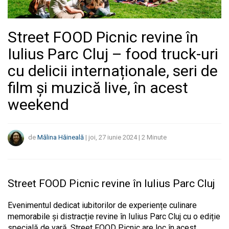
Street FOOD Picnic revine în
Iulius Parc Cluj – food truck-uri
cu delicii internaționale, seri de
film și muzică live, în acest
weekend
de
Mălina Hăineală
|
joi, 27 iunie 2024
|
2
Minute
Street FOOD Picnic revine în Iulius Parc Cluj
Evenimentul dedicat iubitorilor de experiențe culinare
memorabile și distracție revine în Iulius Parc Cluj cu o ediție
specială de vară. Street FOOD Picnic are loc în acest