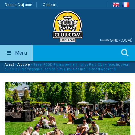
Despre Cluj.com
Contact
Menu
Acasă
»
Articole
»
Street FOOD Picnic revine în Iulius Parc Cluj – food truck-uri
cu delicii internaționale, seri de film și muzică live, în acest weekend