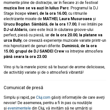
momente pline de distracție, iar în fiecare zi de festival
muzica live se va auzi în Iulius Parc
. Programul la DJ
Stage începe
vineri
,
de la ora 16.00
, cu ritmurile
electrizante mixate de
MATHEI
,
Laura Musuroaea
și
Urucu Bogdan
.
Sâmbătă
,
de la ora 17.00
, îl vei întâlni pe
DJ-ul Aldaris
, care este încă în căutarea groove-ului
perfect, piesă cu piesă, iar
de la ora 20.00
,
la platane va
urca Bully
, ce creează experiențe muzicale variate printr-un
mix hipnotizant de genuri diferite.
Duminică
,
de la ora
15.00
,
grupul de
DJ SANDEI Crew
va întreține atmosfera
până seara la ora 23.00
.
Vino și tu la marele picnic să te bucuri de arome delicioase,
de activități variate și de o atmosferă vibrantă!
Comunicat de presă
Simplu și rapid, pe
Cluj.com
găsiți informațiile de care aveți
nevoie! De asemenea, pentru a fi în pas cu noutățile
și
evenimentele
din Cluj, vă invităm să ne urmăriți și