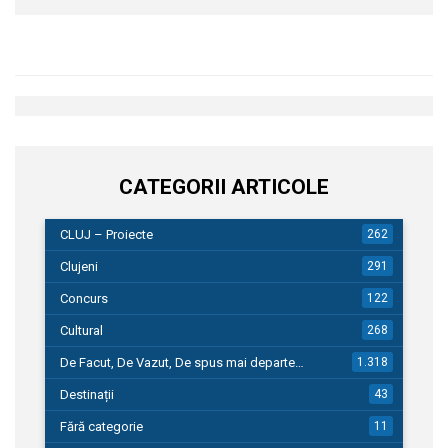
CATEGORII ARTICOLE
CLUJ – Proiecte
262
Clujeni
291
Concurs
122
Cultural
268
De Facut, De Vazut, De spus mai departe…
1.318
Destinații
43
Fără categorie
11