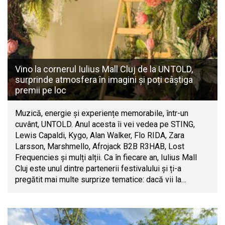
Vino la cornerul Iulius Mall Cluj de la UNTOLD,
surprinde atmosfera în imagini și poți câștiga
premii pe loc
Muzică, energie și experiențe memorabile, într-un
cuvânt, UNTOLD. Anul acesta îi vei vedea pe STING,
Lewis Capaldi, Kygo, Alan Walker, Flo RIDA, Zara
Larsson, Marshmello, Afrojack B2B R3HAB, Lost
Frequencies și mulți alții. Ca în fiecare an, Iulius Mall
Cluj este unul dintre partenerii festivalului și ți-a
pregătit mai multe surprize tematice: dacă vii la…