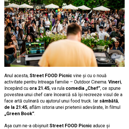
Anul acesta,
Street FOOD Picnic
vine și cu o nouă
activitate pentru întreaga familie – Outdoor Cinema.
Vineri
,
începând cu
ora 21.45
, va rula
comedia „Chef”
, ce spune
povestea unui chef care încearcă să își recreeze visul de a
face artă culinară cu ajutorul unui food truck. Iar
sâmbătă
,
de la 21:45
, aflăm istoria unei prietenii adevărate, în filmul
„Green Book”
.
Așa cum ne-a obișnuit
Street FOOD Picnic
aduce și