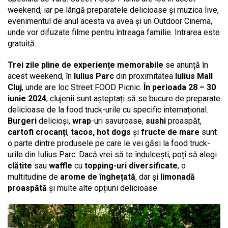
weekend, iar pe lângă preparatele delicioase și muzica live,
evenimentul de anul acesta va avea și un Outdoor Cinema,
unde vor difuzate filme pentru întreaga familie. Intrarea este
gratuită.
Trei zile pline de experiențe memorabile
se anunță în
acest weekend, în
Iulius Parc
din proximitatea
Iulius Mall
Cluj
, unde are loc Street FOOD Picnic.
În perioada 28 – 30
iunie 2024
, clujenii sunt așteptați să se bucure de preparate
delicioase de la food truck-urile cu specific internațional.
Burgeri
delicioși,
wrap
-uri savuroase,
sushi
proaspăt,
cartofi crocanți
,
tacos, hot dogs
și
fructe de mare
sunt
o parte dintre produsele pe care le vei găsi la food truck-
urile din Iulius Parc. Dacă vrei să te îndulcești, poți să alegi
clătite
sau
waffle
cu
topping-uri diversificate
, o
multitudine de
arome de înghețată
, dar și
limonadă
proaspătă
și multe alte opțiuni delicioase.