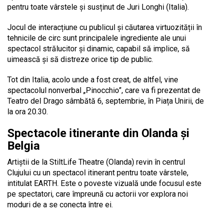
pentru toate vârstele și susținut de Juri Longhi (Italia).
Jocul de interacțiune cu publicul și căutarea virtuozității în
tehnicile de circ sunt principalele ingrediente ale unui
spectacol strălucitor și dinamic, capabil să implice, să
uimească și să distreze orice tip de public.
Tot din Italia, acolo unde a fost creat, de altfel, vine
spectacolul nonverbal „Pinocchio”, care va fi prezentat de
Teatro del Drago sâmbătă 6, septembrie, în Piața Unirii, de
la ora 20.30.
Spectacole itinerante din Olanda și
Belgia
Artiștii de la StiltLife Theatre (Olanda) revin în centrul
Clujului cu un spectacol itinerant pentru toate vârstele,
intitulat EARTH. Este o poveste vizuală unde focusul este
pe spectatori, care împreună cu actorii vor explora noi
moduri de a se conecta între ei.