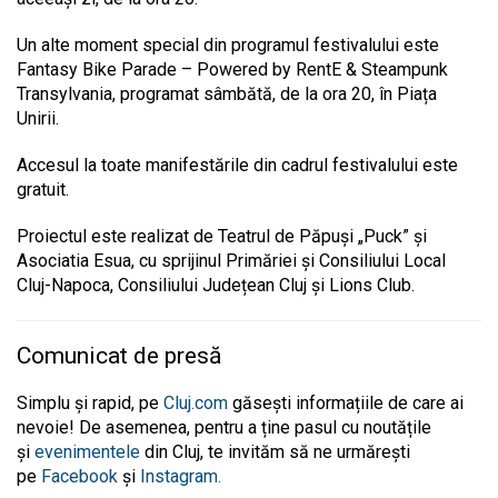
Un alte moment special din programul festivalului este
Fantasy Bike Parade – Powered by RentE & Steampunk
Transylvania, programat sâmbătă, de la ora 20, în Piața
Unirii.
Accesul la toate manifestările din cadrul festivalului este
gratuit.
Proiectul este realizat de Teatrul de Păpuși „Puck” și
Asociatia Esua, cu sprijinul Primăriei și Consiliului Local
Cluj-Napoca, Consiliului Județean Cluj și Lions Club.
Comunicat de presă
Simplu și rapid, pe
Cluj.com
găsești informațiile de care ai
nevoie! De asemenea, pentru a ține pasul cu noutățile
și
evenimentele
din Cluj, te invităm să ne urmărești
pe
Facebook
și
Instagram.