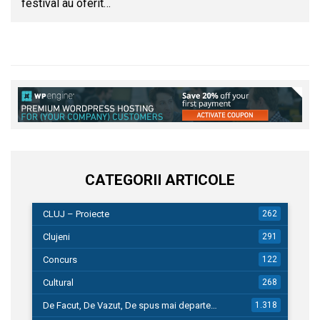
festival au oferit…
CATEGORII ARTICOLE
CLUJ – Proiecte
262
Clujeni
291
Concurs
122
Cultural
268
De Facut, De Vazut, De spus mai departe…
1.318