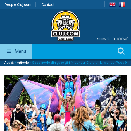
Despre Cluj.com
Contact
Menu
Acasă
»
Articole
»
Spectacole din șase țări în centrul Clujului, la WonderPuck 9