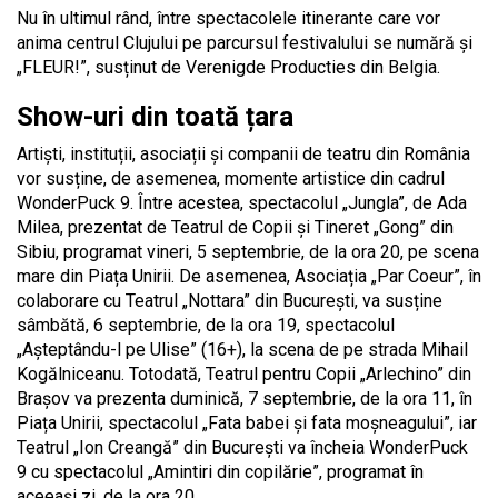
Nu în ultimul rând, între spectacolele itinerante care vor
anima centrul Clujului pe parcursul festivalului se numără și
„FLEUR!”, susținut de Verenigde Producties din Belgia.
Show-uri din toată țara
Artiști, instituții, asociații și companii de teatru din România
vor susține, de asemenea, momente artistice din cadrul
WonderPuck 9. Între acestea, spectacolul „Jungla”, de Ada
Milea, prezentat de Teatrul de Copii și Tineret „Gong” din
Sibiu, programat vineri, 5 septembrie, de la ora 20, pe scena
mare din Piața Unirii. De asemenea, Asociația „Par Coeur”, în
colaborare cu Teatrul „Nottara” din București, va susține
sâmbătă, 6 septembrie, de la ora 19, spectacolul
„Așteptându-l pe Ulise” (16+), la scena de pe strada Mihail
Kogălniceanu. Totodată, Teatrul pentru Copii „Arlechino” din
Brașov va prezenta duminică, 7 septembrie, de la ora 11, în
Piața Unirii, spectacolul „Fata babei și fata moșneagului”, iar
Teatrul „Ion Creangă” din București va încheia WonderPuck
9 cu spectacolul „Amintiri din copilărie”, programat în
aceeași zi, de la ora 20.