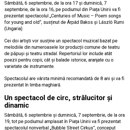
Sâmbătă, 6 septembrie, de la ora 17 și duminică, 7
septembrie, de la ora 16, pe podiumul din Piața Unirii va fi
prezentat spectacolul „Centuries of Music – Poem songs
for young and old”, susținut de Árpád Bakos și László Rumi
(Ungaria).
Cei doi artiști vor susține un spectacol muzical bazat pe
melodiile din numeroasele lor producții comune de teatru
de păpuși și teatru stradal. Repertoriul lor include atât
poezii pentru copii, cât și balade istorice, aranjate cu o
varietate de instrumente.
Spectacolul are vârsta minimă recomandată de 8 ani și va fi
prezentat în limba maghiară.
Un spectacol de circ, strălucitor și
dinamic
Sâmbătă, 6 septembrie și duminică, 7 septembrie, de la ora
19, tot pe podiumul amplasat în Piața Unirii va fi prezentat
spectacolul nonverbal „Bubble Street Cirkus”, conceput