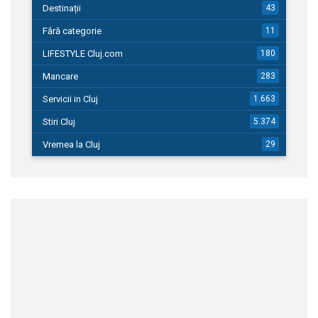
Destinații
43
Fără categorie
11
LIFESTYLE Cluj.com
180
Mancare
283
Servicii in Cluj
1.663
Stiri Cluj
5.374
Vremea la Cluj
29