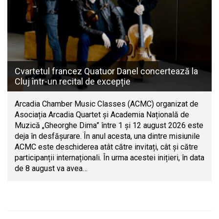
Cvartetul francez Quatuor Danel concertează la
Cluj într-un recital de excepție
Arcadia Chamber Music Classes (ACMC) organizat de
Asociația Arcadia Quartet și Academia Națională de
Muzică „Gheorghe Dima” între 1 și 12 august 2026 este
deja în desfășurare. În anul acesta, una dintre misiunile
ACMC este deschiderea atât către invitați, cât și către
participanții internaționali. În urma acestei inițieri, în data
de 8 august va avea…