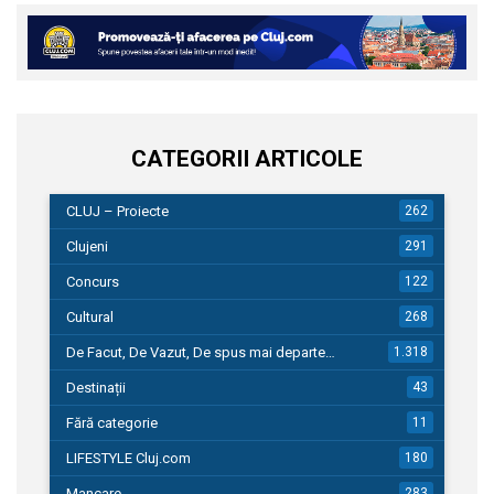
CATEGORII ARTICOLE
CLUJ – Proiecte
262
Clujeni
291
Concurs
122
Cultural
268
De Facut, De Vazut, De spus mai departe…
1.318
Destinații
43
Fără categorie
11
LIFESTYLE Cluj.com
180
Mancare
283