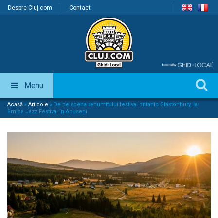
Despre Cluj.com
Contact
Menu
Acasă
»
Articole
»
De pe scena renumitului festival britanic Glastonbury, la
Smida Jazz Festival în Apuseni