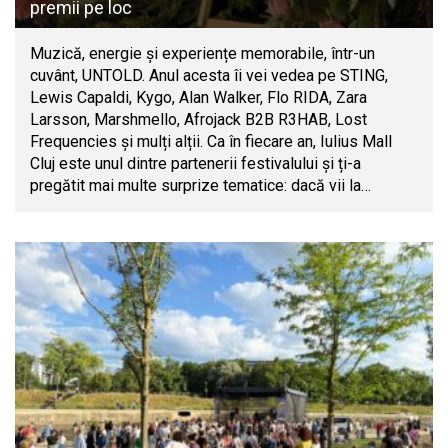
premii pe loc
Muzică, energie și experiențe memorabile, într-un
cuvânt, UNTOLD. Anul acesta îi vei vedea pe STING,
Lewis Capaldi, Kygo, Alan Walker, Flo RIDA, Zara
Larsson, Marshmello, Afrojack B2B R3HAB, Lost
Frequencies și mulți alții. Ca în fiecare an, Iulius Mall
Cluj este unul dintre partenerii festivalului și ți-a
pregătit mai multe surprize tematice: dacă vii la…