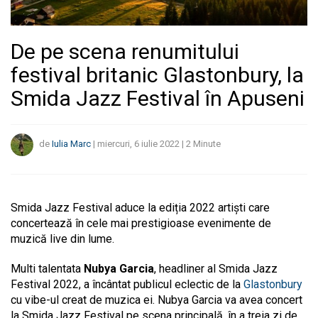
De pe scena renumitului
festival britanic Glastonbury, la
Smida Jazz Festival în Apuseni
de
Iulia Marc
|
miercuri, 6 iulie 2022
|
2
Minute
Smida Jazz Festival aduce la ediția 2022 artiști care
concertează în cele mai prestigioase evenimente de
muzică live din lume.
Multi talentata
Nubya Garcia
, headliner al Smida Jazz
Festival 2022, a încântat publicul eclectic de la
Glastonbury
cu vibe-ul creat de muzica ei. Nubya Garcia va avea concert
la Smida Jazz Festival pe scena principală, în a treia zi de