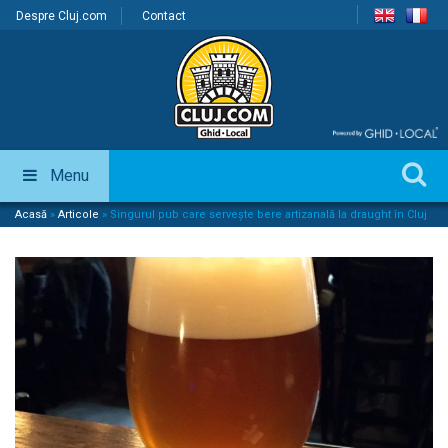
Despre Cluj.com
Contact
Menu
Acasă
»
Articole
»
Singurul pub care serveşte bere artizanală la draught în Cluj