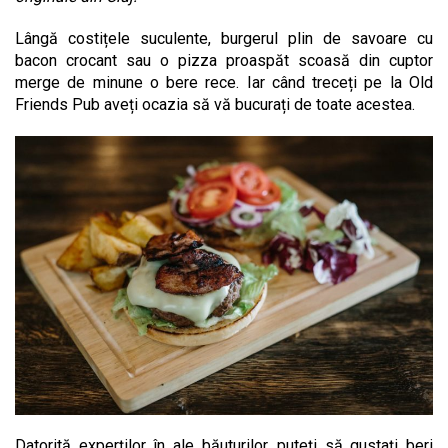
Lângă costițele suculente, burgerul plin de savoare cu
bacon crocant sau o pizza proaspăt scoasă din cuptor
merge de minune o bere rece. Iar când treceți pe la Old
Friends Pub aveți ocazia să vă bucurați de toate acestea.
Datorită experților în ale băuturilor, puteți să gustați beri