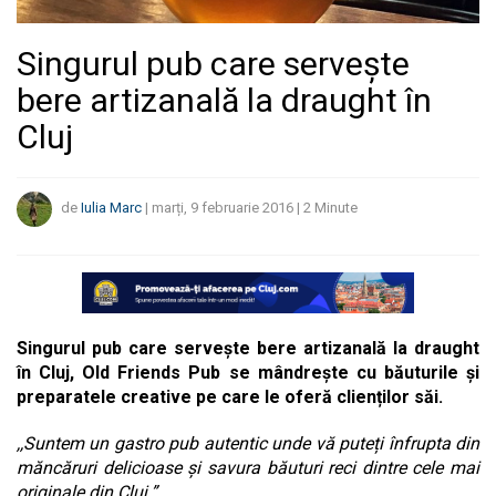
Singurul pub care serveşte
bere artizanală la draught în
Cluj
de
Iulia Marc
|
marți, 9 februarie 2016
|
2
Minute
Singurul pub care serveşte bere artizanală la draught
în Cluj, Old Friends Pub se mândrește cu băuturile și
preparatele creative pe care le oferă clienților săi.
,,Suntem un gastro pub autentic unde vă puteți înfrupta din
măncăruri delicioase și savura băuturi reci dintre cele mai
originale din Cluj.”