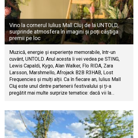
Vino la cornerul Iulius Mall Cluj de la UNTOLD,
surprinde atmosfera în imagini și poți câștiga
premii pe loc
Muzică, energie și experiențe memorabile, într-un
cuvânt, UNTOLD. Anul acesta îi vei vedea pe STING,
Lewis Capaldi, Kygo, Alan Walker, Flo RIDA, Zara
Larsson, Marshmello, Afrojack B2B R3HAB, Lost
Frequencies și mulți alții. Ca în fiecare an, Iulius Mall
Cluj este unul dintre partenerii festivalului și ți-a
pregătit mai multe surprize tematice: dacă vii la…