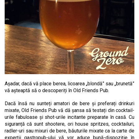
Așadar, dacă vă place berea, licoarea „blondă” sau „brunetă”
vă așteaptă să o descoperiți în Old Friends Pub.
Dacă însă nu sunteți amatori de bere și preferați drinkuri
mixate, Old Friends Pub vă dă șansa să testați din cocktail-
urile fabuloase și shot-urile incitante preparate în casă. Cu
siguranță că sunt shootere, ori house spritzes, cocktailuri,
radler-uri sau mixuri de bere, băuturile mixate ca la carte de
experții gastropub-ului vă vor aduce bună-dispoziție în