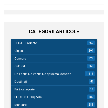
CATEGORII ARTICOLE
CLUJ – Proiecte
262
Clujeni
291
Concurs
122
Cultural
268
De Facut, De Vazut, De spus mai departe…
1.318
Destinații
43
Fără categorie
11
LIFESTYLE Cluj.com
180
Mancare
283