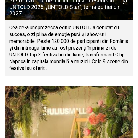
Peste 120.000 de participanți au deschis în forță
UNTOLD 2026. „UNTOLD Star”, tema ediției din
2027
Cea de-a unsprezecea ediție UNTOLD a debutat cu
succes, o zi plină de emoție pură și show-uri
memorabile. Peste 120.000 de participanți din România
și din întreaga lume au fost prezenți în prima zi de
UNTOLD, top 3 festivaluri din lume, transformând Cluj-
Napoca în capitala mondială a muzicii. Cele 9 scene din
festival au oferit…