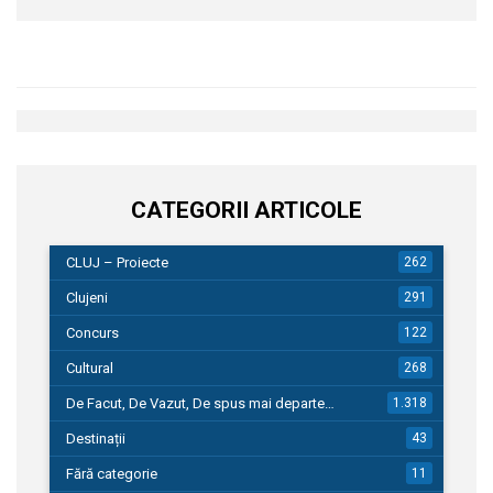
CATEGORII ARTICOLE
CLUJ – Proiecte
262
Clujeni
291
Concurs
122
Cultural
268
De Facut, De Vazut, De spus mai departe…
1.318
Destinații
43
Fără categorie
11