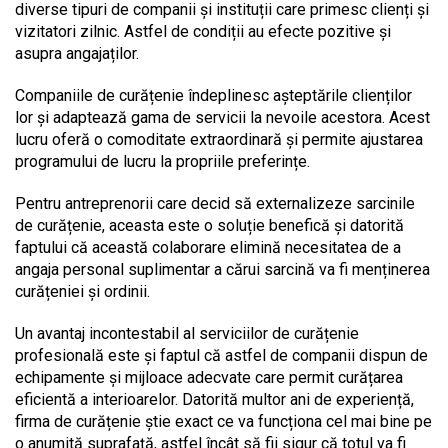
diverse tipuri de companii și instituții care primesc clienți și
vizitatori zilnic. Astfel de condiții au efecte pozitive și
asupra angajaților.
Companiile de curățenie îndeplinesc așteptările clienților
lor și adaptează gama de servicii la nevoile acestora. Acest
lucru oferă o comoditate extraordinară și permite ajustarea
programului de lucru la propriile preferințe.
Pentru antreprenorii care decid să externalizeze sarcinile
de curățenie, aceasta este o soluție benefică și datorită
faptului că această colaborare elimină necesitatea de a
angaja personal suplimentar a cărui sarcină va fi menținerea
curățeniei și ordinii.
Un avantaj incontestabil al serviciilor de curățenie
profesională este și faptul că astfel de companii dispun de
echipamente și mijloace adecvate care permit curățarea
eficientă a interioarelor. Datorită multor ani de experiență,
firma de curățenie știe exact ce va funcționa cel mai bine pe
o anumită suprafață, astfel încât să fii sigur că totul va fi