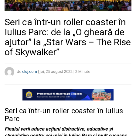
Seri ca într-un roller coaster în
Iulius Parc: de la „O gheară de
ajutor” la „Star Wars – The Rise
of Skywalker”
de
cluj.com
|
joi, 25 august 2022
|
2
Minute
Seri ca într-un roller coaster în Iulius
Parc
Finalul verii aduce acțiuni distractive, educative și
stimulative pentru cei mici în Iulius Parc și mult suspans