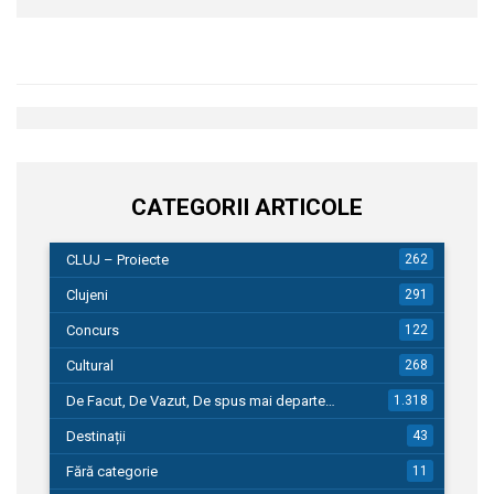
CATEGORII ARTICOLE
CLUJ – Proiecte
262
Clujeni
291
Concurs
122
Cultural
268
De Facut, De Vazut, De spus mai departe…
1.318
Destinații
43
Fără categorie
11