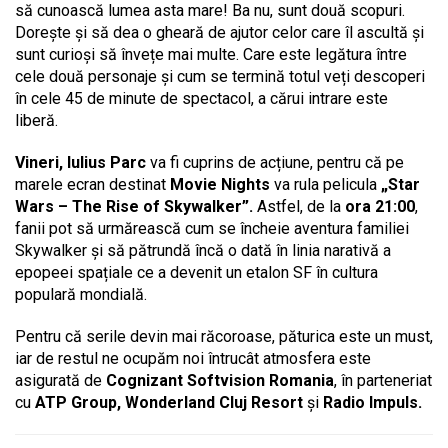
să cunoască lumea asta mare! Ba nu, sunt două scopuri.
Dorește și să dea o gheară de ajutor celor care îl ascultă și
sunt curioși să învețe mai multe. Care este legătura între
cele două personaje și cum se termină totul veți descoperi
în cele 45 de minute de spectacol, a cărui intrare este
liberă.
Vineri, Iulius Parc
va fi cuprins de acțiune, pentru că pe
marele ecran destinat
Movie Nights
va rula pelicula
„Star
Wars – The Rise of Skywalker”.
Astfel, de la
ora 21:00
,
fanii pot să urmărească cum se încheie aventura familiei
Skywalker și să pătrundă încă o dată în linia narativă a
epopeei spațiale ce a devenit un etalon SF în cultura
populară mondială.
Pentru că serile devin mai răcoroase, păturica este un must,
iar de restul ne ocupăm noi întrucât atmosfera este
asigurată de
Cognizant Softvision Romania
, în parteneriat
cu
ATP Group, Wonderland Cluj Resort
și
Radio Impuls.