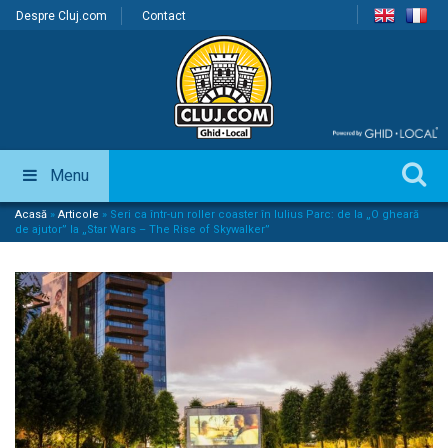
Despre Cluj.com
Contact
Menu
Acasă
»
Articole
»
Seri ca într-un roller coaster în Iulius Parc: de la „O gheară
de ajutor” la „Star Wars – The Rise of Skywalker”