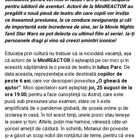
pentru iubitorii de aventuri. Actorii de la MiniREACTOR au
pregătit o nouă piesă de teatru din care copiii vor învăța
ce înseamnă presiunea, la ce conduce nesiguranța și cât
de importantă este încrederea de sine, iar la Movie Nights
fanii Star Wars se pot delecta cu ultimul film al seriei. Ia-ți
persoanele dragi și vino să creezi amintiri iconice!
Educația prin cultură nu trebuie să ia niciodată vacanță, așa
că actorii de la
MiniREACTOR
îi așteaptă pe cei mici și în
această săptămână la o piesă de teatru în
Iulius Parc
. De
data aceasta, reprezentația este destinată
copiilor de
peste 6 ani
, care vor descoperi povestea
„O gheară de
ajutor”
. Micii spectatori sunt așteptați
joi, 25 august de la
ora 19.00
, pentru a face cunoștință cu Astrid, care este
pusă sub presiunea unui examen, stare ce îi este
amplificată de o pandemie globală, de școala online și de
izolarea în casă. În tot acest timp, unele pisici stau leneșe
la soare și torc. Altele, puțin mai harnice, vânează câte un
șoricel amețit de căldură. În schimb, Motanul din poveste
și-a găsit un scop nobil din ronțăitul de teme, pentru că vrea