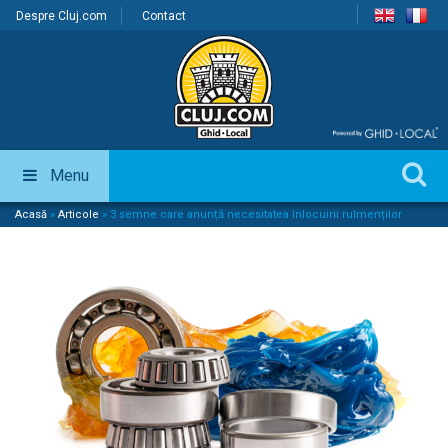
Despre Cluj.com
Contact
Menu
Acasă
»
Articole
»
3 semne care anunță necesitatea înlocuirii rulmenților