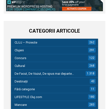
CATEGORII ARTICOLE
CLUJ – Proiecte
262
Clujeni
291
Concurs
122
Cultural
268
De Facut, De Vazut, De spus mai departe…
1.318
Destinații
43
Fără categorie
11
LIFESTYLE Cluj.com
180
Mancare
283