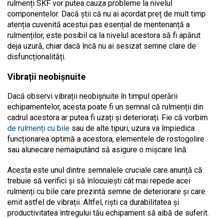
rulmenți SKF vor putea cauza probleme la nivelul
componentelor. Dacă știi că nu ai acordat preț de mult timp
atenția cuvenită acestui pas esențial de mentenanță a
rulmenților, este posibil ca la nivelul acestora să fi apărut
deja uzură, chiar dacă încă nu ai sesizat semne clare de
disfuncționalități.
Vibrații neobișnuite
Dacă observi vibrații neobișnuite în timpul operării
echipamentelor, acesta poate fi un semnal că rulmenții din
cadrul acestora ar putea fi uzați și deteriorați. Fie că vorbim
de rulmenți cu bile
sau de alte tipuri, uzura va împiedica
funcționarea optimă a acestora, elementele de rostogolire
sau alunecare nemaiputând să asigure o mișcare lină.
Acesta este unul dintre semnalele cruciale care anunță că
trebuie să verifici și să înlocuiești cât mai repede acei
rulmenți cu bile care prezintă semne de deteriorare și care
emit astfel de vibrații. Altfel, riști ca durabilitatea și
productivitatea întregului tău echipament să aibă de suferit.