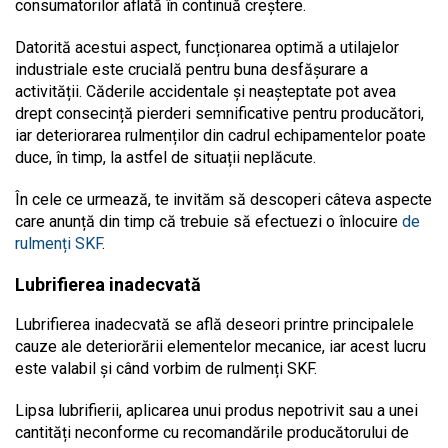
consumatorilor aflată în continuă creștere.
Datorită acestui aspect, funcționarea optimă a utilajelor
industriale este crucială pentru buna desfășurare a
activității. Căderile accidentale și neașteptate pot avea
drept consecință pierderi semnificative pentru producători,
iar deteriorarea rulmenților din cadrul echipamentelor poate
duce, în timp, la astfel de situații neplăcute.
În cele ce urmează, te invităm să descoperi câteva aspecte
care anunță din timp că trebuie să efectuezi o înlocuire
de
rulmenți SKF
.
Lubrifierea inadecvată
Lubrifierea inadecvată se află deseori printre principalele
cauze ale deteriorării elementelor mecanice, iar acest lucru
este valabil și când vorbim de rulmenți SKF.
Lipsa lubrifierii, aplicarea unui produs nepotrivit sau a unei
cantități neconforme cu recomandările producătorului de