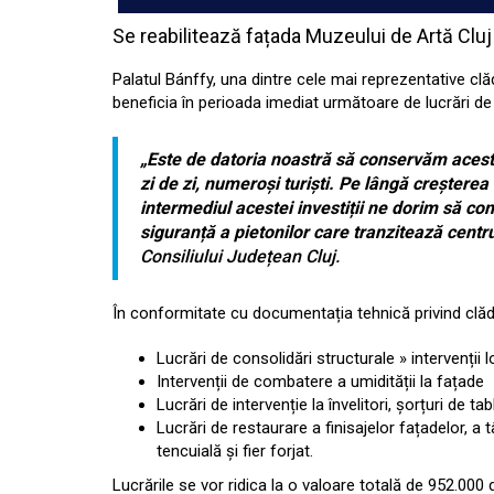
Se reabilitează fațada Muzeului de Artă Cluj
Palatul Bánffy, una dintre cele mai reprezentative clă
beneficia în perioada imediat următoare de lucrări de r
„Este de datoria noastră să conservăm acest
zi de zi, numeroși turiști. Pe lângă creșterea a
intermediul acestei investiții ne dorim să co
siguranță a pietonilor care tranzitează centrul
Consiliului Județean Cluj.
În conformitate cu documentația tehnică privind clădi
Lucrări de consolidări structurale » intervenții l
Intervenții de combatere a umidității la fațade
Lucrări de intervenție la învelitori, șorțuri de tab
Lucrări de restaurare a finisajelor fațadelor, a t
tencuială și fier forjat.
Lucrările se vor ridica la o valoare totală de 952.000 