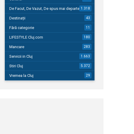
De Facut, De Vazut, De spus mai departe…
1.318
Destinații
43
Fără categorie
11
LIFESTYLE Cluj.com
180
Mancare
283
Servicii in Cluj
1.663
Stiri Cluj
5.372
Vremea la Cluj
29