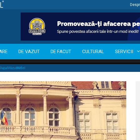
Despr
ARE
DE VAZUT
DE FACUT
CULTURAL
SERVICII
lujulVăzutAltfel