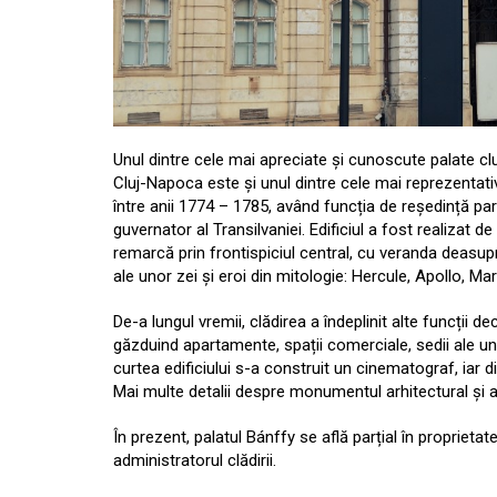
Unul dintre cele mai apreciate și cunoscute palate cl
Cluj-Napoca este și unul dintre cele mai reprezentative 
între anii 1774 – 1785, având funcția de reședință par
guvernator al Transilvaniei. Edificiul a fost realiza
remarcă prin frontispiciul central, cu veranda deasupra
ale unor zei și eroi din mitologie: Hercule, Apollo, Ma
De-a lungul vremii, clădirea a îndeplinit alte funcții de
găzduind apartamente, spații comerciale, sedii ale unor
curtea edificiului s-a construit un cinematograf, iar
Mai multe detalii despre monumentul arhitectural și art
În prezent, palatul Bánffy se află parțial în proprietat
administratorul clădirii.