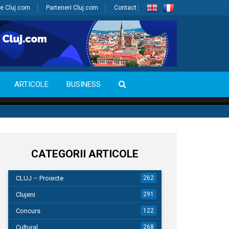
e Cluj.com
Parteneri Cluj.com
Contact
ARTICOLE
BUSINESS
CATEGORII ARTICOLE
CLUJ – Proiecte
262
Clujeni
291
Concurs
122
Cultural
268