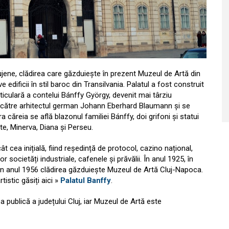
ujene, clădirea care găzduiește în prezent Muzeul de Artă din
edificii în stil baroc din Transilvania. Palatul a fost construit
ticulară a contelui Bánffy György, devenit mai târziu
t de către arhitectul german Johann Eberhard Blaumann și se
 căreia se află blazonul familiei Bánffy, doi grifoni și statui
rte, Minerva, Diana și Perseu.
cât cea inițială, fiind reședință de protocol, cazino național,
 societăți industriale, cafenele și prăvălii. În anul 1925, în
 din anul 1956 clădirea găzduiește Muzeul de Artă Cluj-Napoca.
istic găsiți aici »
Palatul Banffy
.
ea publică a județului Cluj, iar Muzeul de Artă este