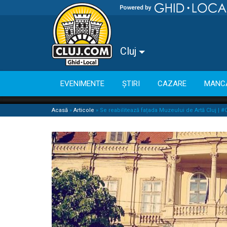
Cluj
EVENIMENTE
ȘTIRI
CAZARE
MANC
Acasă
»
Articole
»
Se reabilitează fațada Muzeului de Artă Cluj | #C