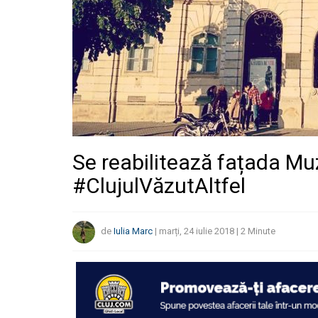
Se reabilitează fațada Muz
#ClujulVăzutAltfel
de
Iulia Marc
|
marți, 24 iulie 2018
|
2
Minute