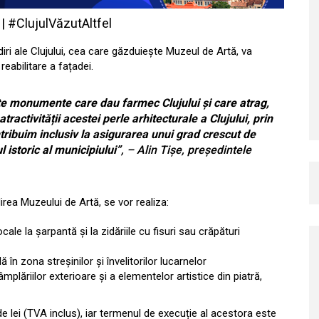
 | #ClujulVăzutAltfel
diri ale Clujului, cea care găzduiește Muzeul de Artă, va
eabilitare a fațadei.
e monumente care dau farmec Clujului și care atrag,
tractivității acestei perle arhitecturale a Clujului, prin
ntribuim inclusiv la asigurarea unui grad crescut de
 istoric al municipiului”
, – Alin Tișe, președintele
rea Muzeului de Artă, se vor realiza:
ocale la șarpantă și la zidăriile cu fisuri sau crăpături
lă în zona streșinilor și învelitorilor lucarnelor
âmplăriilor exterioare și a elementelor artistice din piatră,
de lei (TVA inclus), iar termenul de execuție al acestora este