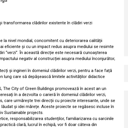
transformarea clădirilor existente în clădiri verzi
e la nivel mondial, concomitent cu deteriorarea calității
ai eficiente și cu un impact redus asupra mediului se resimte
ădiri “verzi”. În această direcție este necesară cunoașterea
 impactului negativ al construcției asupra mediului înconjurător,
tecți și ingineri în domeniul clădirilor verzi, pentru a face față
n lung care să depășească limitele activităților didactice
 The City of Green Buildings promovează în acest an un
resați în a dezvolta o carieră în domeniul clădirilor verzi,
, care urmărește trei direcții cu proiecte interesante, unde se
 lăudat și idei mărețe. Aceste proiecte se regăsesc incluse în
v Sustainable projects.
retice, responsabilizarea studenților, familiarizarea cu sarcinile
 practică clară, lucrul în echipă, vor fi doar câteva din