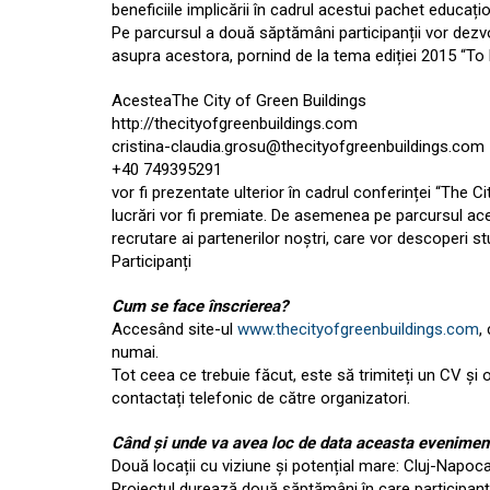
beneficiile implicării în cadrul acestui pachet educațio
Pe parcursul a două săptămâni participanții vor dezvo
asupra acestora, pornind de la tema ediției 2015 “To 
AcesteaThe City of Green Buildings
http://thecityofgreenbuildings.com
cristina-claudia.grosu@thecityofgreenbuildings.com
+40 749395291
vor fi prezentate ulterior în cadrul conferinței “The 
lucrări vor fi premiate. De asemenea pe parcursul aces
recrutare ai partenerilor noștri, care vor descoperi stu
Participanți
Cum se face înscrierea?
Accesând site-ul
www.thecityofgreenbuildings.com
,
numai.
Tot ceea ce trebuie făcut, este să trimiteți un CV și o 
contactați telefonic de către organizatori.
Când și unde va avea loc de data aceasta evenimen
Două locații cu viziune și potențial mare: Cluj-Napoc
Proiectul durează două săptămâni în care participanții