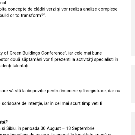
nal.
lta concepte de clădiri verzi și vor realiza analize complexe
build or to transform?”.
City of Green Buildings Conference”, iar cele mai bune
tor două săptămâni vor fi prezenți la activități specialiști în
denți talentați.
 care vă stă la dispoziție pentru înscriere și înregistrare, dar nu
scrisoare de intenție, iar în cel mai scurt timp veți fi
tul?
a și Sibiu, în perioada 30 August – 13 Septembrie.
 vor beneficia de cazare, transport în localitate, masă și