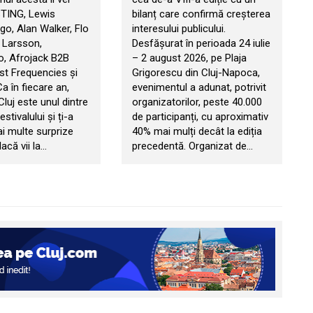
STING, Lewis
bilanț care confirmă creșterea
go, Alan Walker, Flo
interesului publicului.
 Larsson,
Desfășurat în perioada 24 iulie
, Afrojack B2B
– 2 august 2026, pe Plaja
t Frequencies și
Grigorescu din Cluj-Napoca,
 Ca în fiecare an,
evenimentul a adunat, potrivit
 Cluj este unul dintre
organizatorilor, peste 40.000
estivalului și ți-a
de participanți, cu aproximativ
ai multe surprize
40% mai mulți decât la ediția
acă vii la…
precedentă. Organizat de…