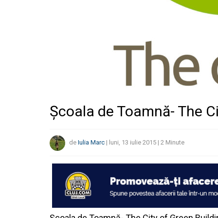
Școala de Toamnă- The Ci
de
Iulia Marc
|
luni, 13 iulie 2015
|
2
Minute
Școala de Toamnă- The City of Green Build