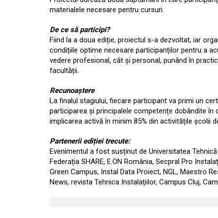
materialele necesare pentru cursuri.
De ce să participi?
Fiind la a doua ediție, proiectul s-a dezvoltat, iar o
condițiile optime necesare participanților pentru a a
vedere profesional, cât și personal, punând în practic
facultății.
Recunoaștere
La finalul stagiului, fiecare participant va primi un c
participarea și principalele competențe dobândite în c
implicarea activă în minim 85% din activitățile școlii
Partenerii ediției trecute:
Evenimentul a fost susținut de Universitatea Tehnică
Federația SHARE, E.ON România, Secpral Pro Instala
Green Campus, Instal Data Proiect, NGL, Maestro Rest
News, revista Tehnica Instalațiilor, Campus Cluj, Cam