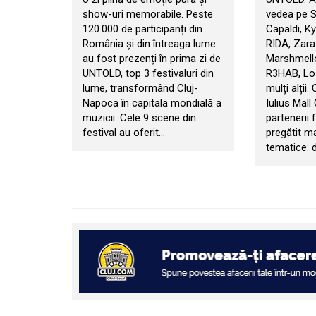
show-uri memorabile. Peste
vedea pe 
120.000 de participanți din
Capaldi, Ky
România și din întreaga lume
RIDA, Zara
au fost prezenți în prima zi de
Marshmello
UNTOLD, top 3 festivaluri din
R3HAB, Los
lume, transformând Cluj-
mulți alții.
Napoca în capitala mondială a
Iulius Mall
muzicii. Cele 9 scene din
partenerii f
festival au oferit…
pregătit m
tematice: d