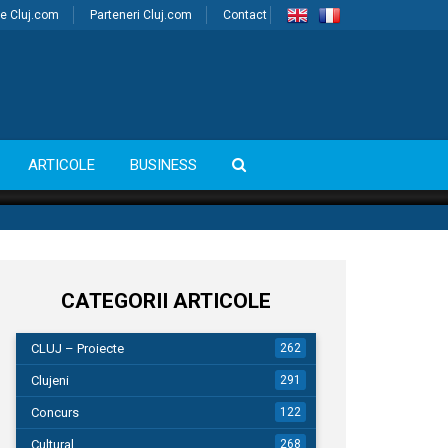
e Cluj.com
Parteneri Cluj.com
Contact
ARTICOLE
BUSINESS
CATEGORII ARTICOLE
CLUJ – Proiecte
262
Clujeni
291
Concurs
122
Cultural
268