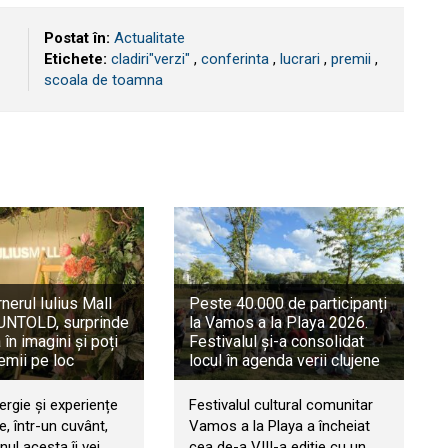
Postat în:
Actualitate
Etichete:
cladiri"verzi"
,
conferinta
,
lucrari
,
premii
,
scoala de toamna
rnerul Iulius Mall
Peste 40.000 de participanți
a UNTOLD, surprinde
la Vamos a la Playa 2026.
în imagini și poți
Festivalul și-a consolidat
emii pe loc
locul în agenda verii clujene
ergie și experiențe
Festivalul cultural comunitar
, într-un cuvânt,
Vamos a la Playa a încheiat
ul acesta îi vei
cea de-a VIII-a ediție cu un