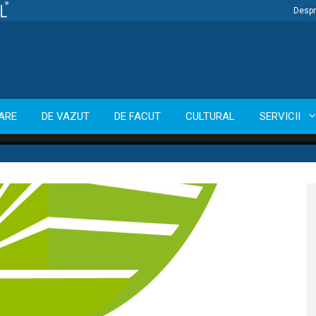
Despr
ARE
DE VAZUT
DE FACUT
CULTURAL
SERVICII