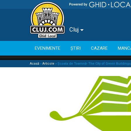
Cluj
EVENIMENTE
ȘTIRI
CAZARE
MANC
Acasă
»
Articole
»
Școala de Toamnă- The City of Green Buildings