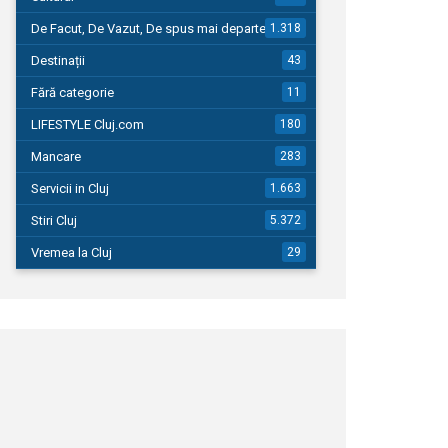
De Facut, De Vazut, De spus mai departe…
1.318
Destinații
43
Fără categorie
11
LIFESTYLE Cluj.com
180
Mancare
283
Servicii in Cluj
1.663
Stiri Cluj
5.372
Vremea la Cluj
29