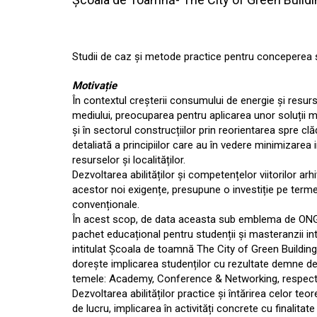
Studii de caz și metode practice pentru conceperea și 
Motivație
În contextul creșterii consumului de energie și resurs
mediului, preocuparea pentru aplicarea unor soluții m
și în sectorul construcțiilor prin reorientarea spre cl
detaliată a principiilor care au în vedere minimizarea
resurselor și localităților.
Dezvoltarea abilităților și competențelor viitorilor arhi
acestor noi exigențe, presupune o investiție pe terme
convenționale.
În acest scop, de data aceasta sub emblema de ONG,
pachet educațional pentru studenții și masteranzii inte
intitulat Școala de toamnă The City of Green Buildings
dorește implicarea studenților cu rezultate demne de
temele: Academy, Conference & Networking, respecti
Dezvoltarea abilităților practice și întărirea celor teo
de lucru, implicarea în activități concrete cu finalitate