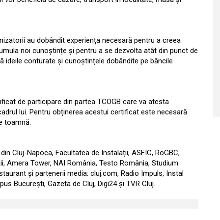
rganizatorii au dobândit experiența necesară pentru a creea
cumula noi cunoștințe și pentru a se dezvolta atât din punct de
ă ideile conturate și cunoștințele dobândite pe băncile
ertificat de participare din partea TCOGB care va atesta
adrul lui. Pentru obținerea acestui certificat este necesară
 de toamnă.
 din Cluj-Napoca, Facultatea de Instalații, ASFIC, RoGBC,
ții, Amera Tower, NAI România, Testo România, Studium
aurant și partenerii media: cluj.com, Radio Impuls, Instal
pus București, Gazeta de Cluj, Digi24 și TVR Cluj.