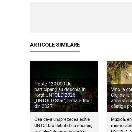
ARTICOLE SIMILARE
Peste 120.000 de
participanți au deschis în
Vino la co
forță UNTOLD 2026.
Cluj de l
„UNTOLD Star”, tema ediției
atmosfera 
din 2027
câștiga pr
Cea de-a unsprezecea ediție
Muzică, en
UNTOLD a debutat cu succes,
memorabile
o zi plină de emoție pură și
UNTOLD. An