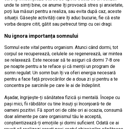
unde te simți bine, ce anume îți provoacă stres și anxietate,
poți lua măsuri pentru a realiza, sau evita după caz, aceste
situații. Găsește activități care îți aduc bucurie, fie că este
vorba despre citit, gătit sau petrecut timp cu cei dragi.
Nu ignora importanța somnului
Somnul este vital pentru organism. Atunci când dormi, tot
corpul se recuperează, celulele se regenerează, iar mintea
se relaxează. Este necesar să te asiguri că dormi 7-8 ore
pe noapte pentru a te reface și că menții un program de
somn regulat. Un somn bun îți va oferi energia necesară
pentru a face față provocărilor de a doua zi și pentru a te
concentra pe sarcinile pe care le ai de îndeplinit.
Așadar, îngrijește-ți sănătatea fizică și mentală. Începe cu
pași mici, fii răbdător cu tine însuți și înconjoară-te de
oameni pozitivi. Fă sport ori de câte ori ai ocazia, consumă
doar alimente pe care organismul tău le acceptă,
conștientizează-ți emoțiile și dormi suficient. Odată ce ai