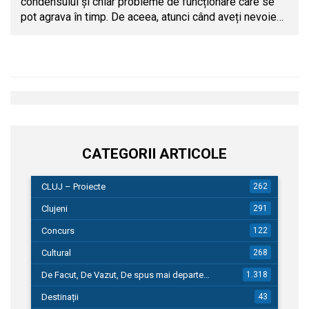
condensului și chiar probleme de funcționare care se
pot agrava în timp. De aceea, atunci când aveți nevoie…
CATEGORII ARTICOLE
CLUJ – Proiecte
262
Clujeni
291
Concurs
122
Cultural
268
De Facut, De Vazut, De spus mai departe…
1.318
Destinații
43