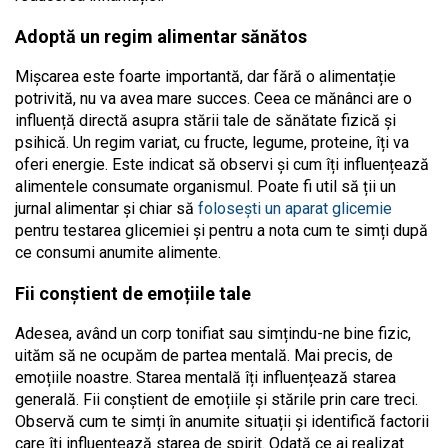
Adoptă un regim alimentar sănătos
Mișcarea este foarte importantă, dar fără o alimentație
potrivită, nu va avea mare succes. Ceea ce mănânci are o
influență directă asupra stării tale de sănătate fizică și
psihică. Un regim variat, cu fructe, legume, proteine, îți va
oferi energie. Este indicat să observi și cum îți influențează
alimentele consumate organismul. Poate fi util să ții un
jurnal alimentar și chiar să
folosești un aparat glicemie
pentru testarea glicemiei și pentru a nota cum te simți după
ce consumi anumite alimente.
Fii conștient de emoțiile tale
Adesea, având un corp tonifiat sau simțindu-ne bine fizic,
uităm să ne ocupăm de partea mentală. Mai precis, de
emoțiile noastre. Starea mentală îți influențează starea
generală. Fii conștient de emoțiile și stările prin care treci.
Observă cum te simți în anumite situații și identifică factorii
care îți influențează starea de spirit. Odată ce ai realizat