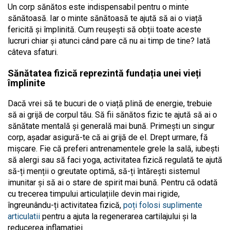
Un corp sănătos este indispensabil pentru o minte
sănătoasă. Iar o minte sănătoasă te ajută să ai o viață
fericită și împlinită. Cum reușești să obții toate aceste
lucruri chiar și atunci când pare că nu ai timp de tine? Iată
câteva sfaturi.
Sănătatea fizică reprezintă fundația unei vieți
împlinite
Dacă vrei să te bucuri de o viață plină de energie, trebuie
să ai grijă de corpul tău. Să fii sănătos fizic te ajută să ai o
sănătate mentală și generală mai bună. Primești un singur
corp, așadar asigură-te că ai grijă de el. Drept urmare, fă
mișcare. Fie că preferi antrenamentele grele la sală, iubești
să alergi sau să faci yoga, activitatea fizică regulată te ajută
să-ți menții o greutate optimă, să-ți întărești sistemul
imunitar și să ai o stare de spirit mai bună. Pentru că odată
cu trecerea timpului articulațiile devin mai rigide,
îngreunându-ți activitatea fizică,
poți folosi suplimente
articulatii
pentru a ajuta la regenerarea cartilajului și la
reducerea inflamației.