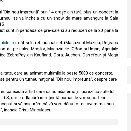
lei
eul “Din nou împreună” prin 14 oraşe din ţară, plus un concert la
Turneul se va încheia cu un show de mare anvengură la Sala
15.
ust sunt în perioada de pre-sale şi au reduceri de la 20 până la
bilet.ro
, cât şi în reţeaua iabilet (Magazinul Muzica, Reţeaua
on de pe calea Moşilor, Magazinele IQBox şi Uman, Agenţiile
vice ZebraPay din Kaufland, Cora, Auchan, Carrefour şi Mega
alitate, care au animat mulţimile la peste 5000 de concerte,
u-se pentru un turneu naţional, “Din nou împreună”, despre care
d că există artist care să nu aibă emoţii, lucrezi cu sufletul.
S, dar e o flacără întreţinută numai de voi, suporterii
 început şi vă asigurăm că vă vom dărui tot ce avem mai bun…
, încheie Cristi Minculescu.