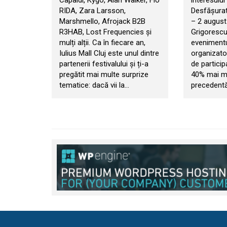
Capaldi, Kygo, Alan Walker, Flo
interesului 
RIDA, Zara Larsson,
Desfășurat 
Marshmello, Afrojack B2B
– 2 august
R3HAB, Lost Frequencies și
Grigorescu
mulți alții. Ca în fiecare an,
evenimentul
Iulius Mall Cluj este unul dintre
organizator
partenerii festivalului și ți-a
de particip
pregătit mai multe surprize
40% mai mul
tematice: dacă vii la…
precedentă