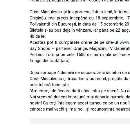
Până pe 22 august le găsim în reduceri de la 20 la 40 
Cristi Minculescu şi Iris pornesc, într-o lună, în turn
Chişinău, mai precis începând cu 18 septembrie. 
Polivalentă din Bucureşti, in data de 15 octombrie 20
Biletele s-au pus deja în vânzare, iar până pe 22 aug
40 de lei.
Acestea pot fi cumpărate online de pe site-ul
www.ia
Say Shops – partener Orange, Magazinul V Generati
Perfect Tour şi pe cele 1500 de terminale self-ser
Image din toată ţara).
După aproape 4 decenii de succes, zeci de hituri de c
Cristi Minculescu şi trupa Iris s-au reunit, pregătind
solistul mărturiseşte:
“Am emoţii de fiecare dată când intru pe scenă. Nu cre
Noi vrem să ducem împreună mai departe numele de IRI
nostri! Cu toţii înţelegem acest turneu ca pe un nou
cântece mai vechi şi mai noi…şi recunoştinţa noastră”