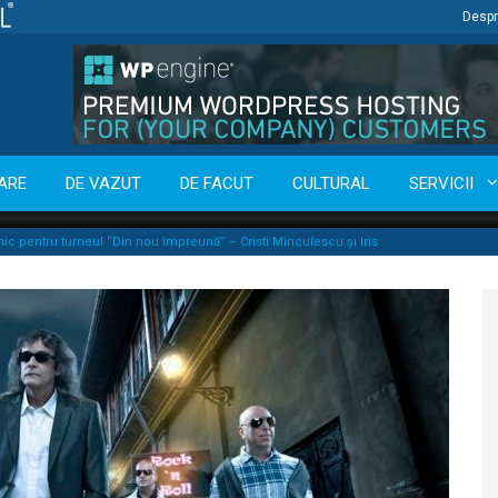
Despr
ARE
DE VAZUT
DE FACUT
CULTURAL
SERVICII
mic pentru turneul “Din nou împreună” – Cristi Minculescu şi Iris