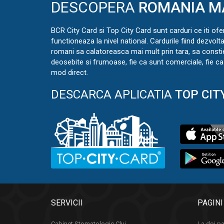
DESCOPERA
ROMANIA M
BCR City Card si Top City Card sunt carduri ce iti ofe
functioneaza la nivel national. Cardurile fiind dezvolt
romani sa calatoreasca mai mult prin tara, sa const
deosebite si frumoase, fie ca sunt comerciale, fie ca 
mod direct.
DESCARCA APLICATIA
TOP CIT
SERVICII
PAGINI
Cabinet Stomatologic Cluj
La doi pa