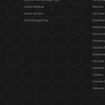
Centru Medical
Articole
Hernie de disc
De Facut 
Dermatologie Cluj
Eveniment
Restauran
Servicii i
Shopping
Cazare Cl
Business 
De vazut
Parteneri
Contact
Vremea C
Petreceri 