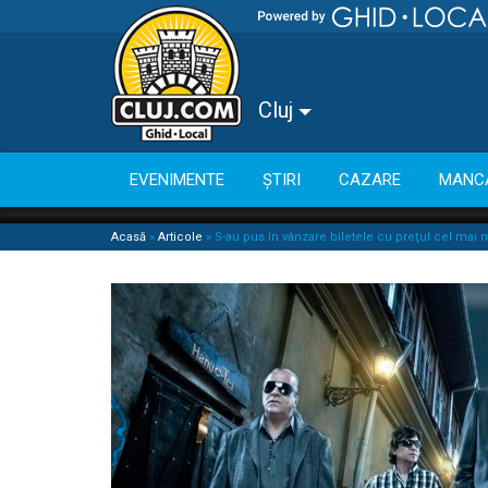
Cluj
EVENIMENTE
ȘTIRI
CAZARE
MANC
Acasă
»
Articole
»
S-au pus în vânzare biletele cu preţul cel mai 