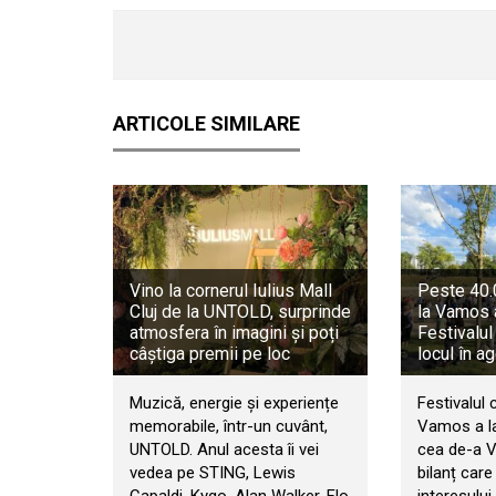
ARTICOLE SIMILARE
Vino la cornerul Iulius Mall
Peste 40.0
Cluj de la UNTOLD, surprinde
la Vamos 
atmosfera în imagini și poți
Festivalul
câștiga premii pe loc
locul în a
Muzică, energie și experiențe
Festivalul 
memorabile, într-un cuvânt,
Vamos a la
UNTOLD. Anul acesta îi vei
cea de-a VI
vedea pe STING, Lewis
bilanț car