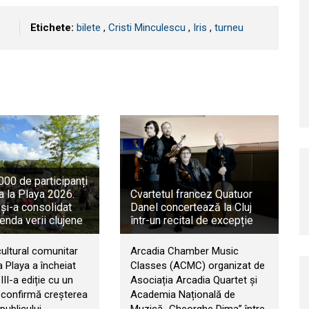
Etichete:
bilete
,
Cristi Minculescu
,
Iris
,
turneu
00 de participanți
a la Playa 2026.
Cvartetul francez Quatuor
 și-a consolidat
Danel concertează la Cluj
genda verii clujene
într-un recital de excepție
cultural comunitar
Arcadia Chamber Music
 Playa a încheiat
Classes (ACMC) organizat de
II-a ediție cu un
Asociația Arcadia Quartet și
e confirmă creșterea
Academia Națională de