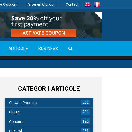
e Cluj.com
Parteneri Cluj.com
Contact
ARTICOLE
BUSINESS
CATEGORII ARTICOLE
CLUJ – Proiecte
262
Clujeni
291
Concurs
122
Cultural
268