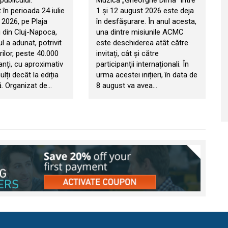
publicului.
Muzică „Gheorghe Dima” între
în perioada 24 iulie
1 și 12 august 2026 este deja
 2026, pe Plaja
în desfășurare. În anul acesta,
 din Cluj-Napoca,
una dintre misiunile ACMC
 a adunat, potrivit
este deschiderea atât către
ilor, peste 40.000
invitați, cât și către
anți, cu aproximativ
participanții internaționali. În
ți decât la ediția
urma acestei inițieri, în data de
. Organizat de…
8 august va avea…