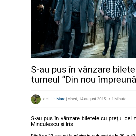
S-au pus în vânzare bilete
turneul “Din nou împreună”
de
Iulia Marc
|
vineri, 14 august 2015
|
< 1
Minute
S-au pus în vânzare biletele cu preţul cel
Minculescu şi Iris