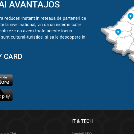
AI AVANTAJOS
ra reduceri instant in reteaua de parteneri ce
ate la nivel national, vin ca un indemn catre
ientizeze ca avem toate aceste locuri
sunt cultural-turistice, si sa le descopere in
Y CARD
IT & TECH
si de Cluj
Servicii SEO