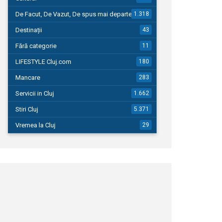
De Facut, De Vazut, De spus mai departe…
1.318
Destinații
43
Fără categorie
11
LIFESTYLE Cluj.com
180
Mancare
283
Servicii in Cluj
1.662
Stiri Cluj
5.371
Vremea la Cluj
29