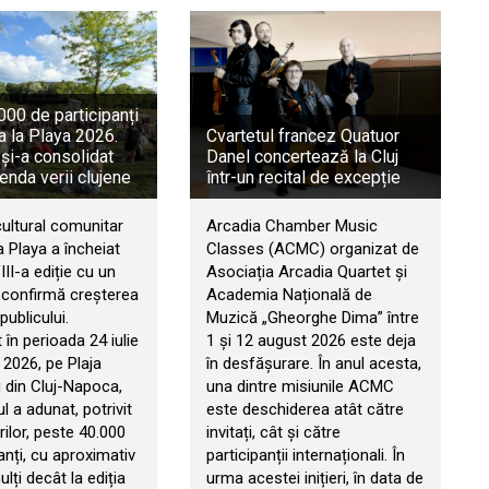
00 de participanți
a la Playa 2026.
Cvartetul francez Quatuor
 și-a consolidat
Danel concertează la Cluj
genda verii clujene
într-un recital de excepție
cultural comunitar
Arcadia Chamber Music
 Playa a încheiat
Classes (ACMC) organizat de
II-a ediție cu un
Asociația Arcadia Quartet și
e confirmă creșterea
Academia Națională de
publicului.
Muzică „Gheorghe Dima” între
în perioada 24 iulie
1 și 12 august 2026 este deja
 2026, pe Plaja
în desfășurare. În anul acesta,
 din Cluj-Napoca,
una dintre misiunile ACMC
 a adunat, potrivit
este deschiderea atât către
ilor, peste 40.000
invitați, cât și către
anți, cu aproximativ
participanții internaționali. În
ți decât la ediția
urma acestei inițieri, în data de