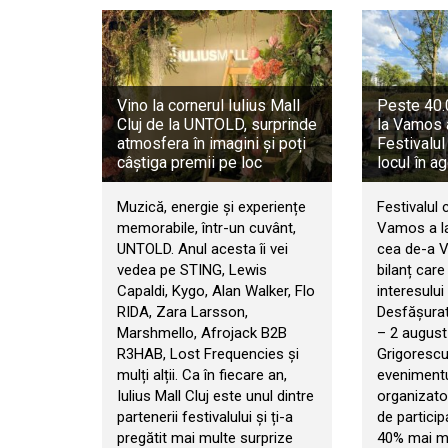
Vino la cornerul Iulius Mall
Peste 40.0
Cluj de la UNTOLD, surprinde
la Vamos 
atmosfera în imagini și poți
Festivalul
câștiga premii pe loc
locul în a
Muzică, energie și experiențe
Festivalul 
memorabile, într-un cuvânt,
Vamos a la
UNTOLD. Anul acesta îi vei
cea de-a VI
vedea pe STING, Lewis
bilanț car
Capaldi, Kygo, Alan Walker, Flo
interesului 
RIDA, Zara Larsson,
Desfășurat 
Marshmello, Afrojack B2B
– 2 august
R3HAB, Lost Frequencies și
Grigorescu
mulți alții. Ca în fiecare an,
evenimentul
Iulius Mall Cluj este unul dintre
organizator
partenerii festivalului și ți-a
de particip
pregătit mai multe surprize
40% mai mul