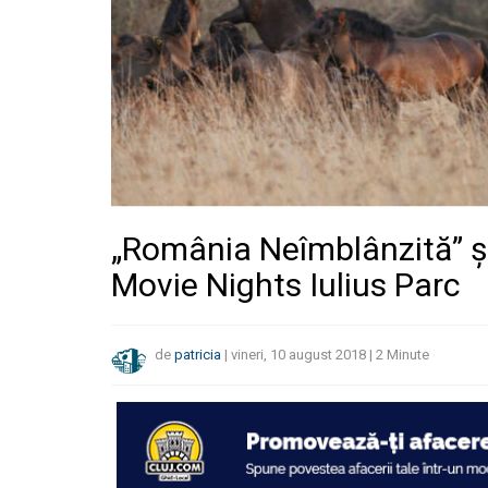
„România Neîmblânzită” și 
Movie Nights Iulius Parc
de
patricia
|
vineri, 10 august 2018
|
2
Minute