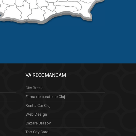
VA RECOMANDAM
City Break
Firma de curatenie Cluj
Rent a Car Cluj
Web Design
Cazare Brasov
Top City Card