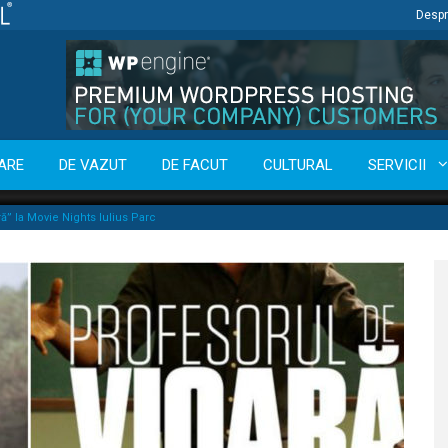
Despr
ARE
DE VAZUT
DE FACUT
CULTURAL
SERVICII
ă” la Movie Nights Iulius Parc