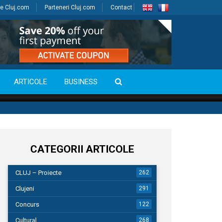
e Cluj.com
Parteneri Cluj.com
Contact
ARTICOLE
BUSINESS
CATEGORII ARTICOLE
CLUJ – Proiecte
262
Clujeni
291
Concurs
122
Cultural
268