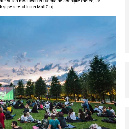
te suferi modificări în funcție de condițiile meteo, iar
i pe site-ul Iulius Mall Cluj.