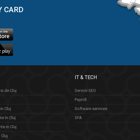
Y CARD
IT & TECH
si de Cluj
Servicii SEO
Payroll
in Cluj
Software services
e în Cluj
SFA
te in Cluj
n Cluj