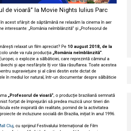
l de vioară” la Movie Nights Iulius Parc
, în acest sfârșit de săptămână ne relaxăm la cinema în aer
ilme interesante: „România neîmblânzită” și „Profesorul de
mărești relaxat un film apreciat? Pe
10 august 2018, de la
 acolo unde va rula producția
„România neîmblânzită”
.
Europei, o explozie a sălbăticiei, care reprezintă căminul a
trăvechi și ape nesfârșite îți vor tăia răsuflarea. Toate acestea
ntru supraviețuire și al cărei destin este dictat de
e în mediul lor natural, într-un documentar despre sălbăticie
rama
„Profesorul de vioară”
, o producție braziliană semnată
ist forțat de împrejurări să predea muzică unor tineri din
icula este inspirată din realitate, pornind de la activitatea
roiecte de incluziune socială din Brazilia, inițiat în anul 1996.
all Cluj
, cu sprijinul Festivalului Internațional de Film