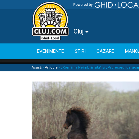
Cluj
EVENIMENTE
ȘTIRI
CAZARE
MANC
Acasă
»
Articole
»
„România Neîmblânzită” și „Profesorul de vioar