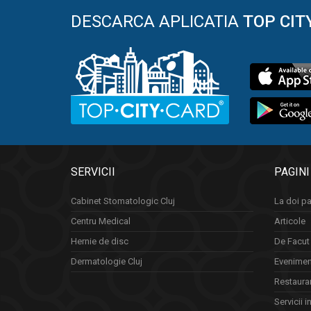
DESCARCA APLICATIA
TOP CIT
SERVICII
PAGINI
Cabinet Stomatologic Cluj
La doi pa
Centru Medical
Articole
Hernie de disc
De Facut 
Dermatologie Cluj
Eveniment
Restauran
Servicii i