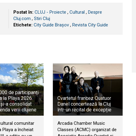
Postat în:
CLUJ - Proiecte
,
Cultural
,
Despre
Cluj.com
,
Stiri Cluj
Etichete:
City Guide Brașov
,
Revista City Guide
00 de participanți
a la Playa 2026.
Cvartetul francez Quatuor
 și-a consolidat
Danel concertează la Cluj
genda verii clujene
într-un recital de excepție
cultural comunitar
Arcadia Chamber Music
 Playa a încheiat
Classes (ACMC) organizat de