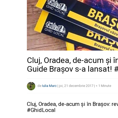
Cluj, Oradea, de-acum și în
Guide Brașov s-a lansat! 
de
Iulia Marc
|
joi, 21 decembrie 2017
|
< 1
Minute
Cluj, Oradea, de-acum și în Brașov: re
#GhidLocal