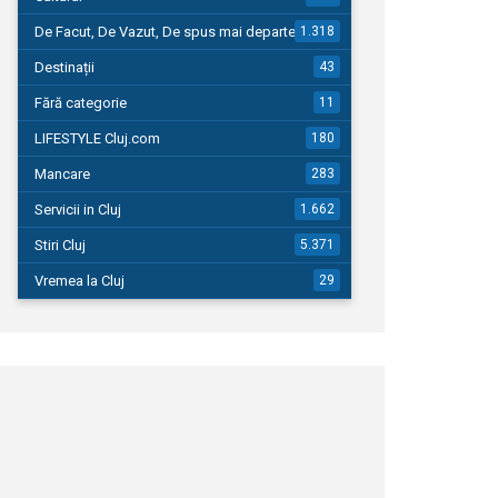
De Facut, De Vazut, De spus mai departe…
1.318
Destinații
43
Fără categorie
11
LIFESTYLE Cluj.com
180
Mancare
283
Servicii in Cluj
1.662
Stiri Cluj
5.371
Vremea la Cluj
29