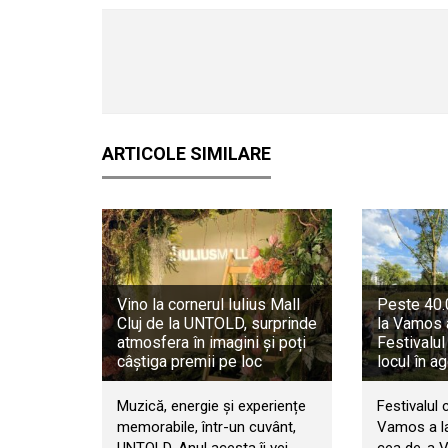
ARTICOLE SIMILARE
Vino la cornerul Iulius Mall
Peste 40.0
Cluj de la UNTOLD, surprinde
la Vamos 
atmosfera în imagini și poți
Festivalul
câștiga premii pe loc
locul în a
Muzică, energie și experiențe
Festivalul 
memorabile, într-un cuvânt,
Vamos a la