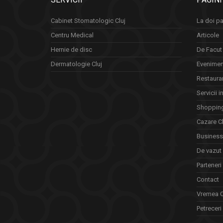
Cabinet Stomatologic Cluj
La doi pa
Centru Medical
Articole
Hernie de disc
De Facut 
Dermatologie Cluj
Eveniment
Restauran
Servicii i
Shopping
Cazare Cl
Business 
De vazut
Parteneri
Contact
Vremea C
Petreceri 