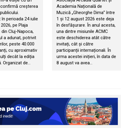
II-a ediție cu un
Asociația Arcadia Quartet și
e confirmă creșterea
Academia Națională de
publicului.
Muzică „Gheorghe Dima” între
în perioada 24 iulie
1 și 12 august 2026 este deja
 2026, pe Plaja
în desfășurare. În anul acesta,
 din Cluj-Napoca,
una dintre misiunile ACMC
 a adunat, potrivit
este deschiderea atât către
ilor, peste 40.000
invitați, cât și către
anți, cu aproximativ
participanții internaționali. În
ți decât la ediția
urma acestei inițieri, în data de
. Organizat de…
8 august va avea…