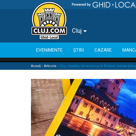
Cluj
EVENIMENTE
ȘTIRI
CAZARE
MANC
Acasă
»
Articole
»
Cluj, Oradea, de-acum și în Brașov: revista bili