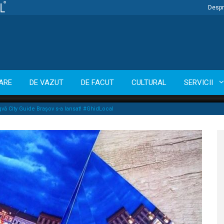
Despr
ARE
DE VAZUT
DE FACUT
CULTURAL
SERVICII
ngvă City Guide Brașov s-a lansat! #GhidLocal