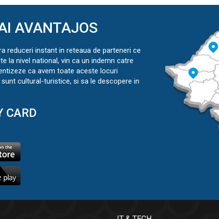
AI AVANTAJOS
ra reduceri instant in reteaua de parteneri ce
ate la nivel national, vin ca un indemn catre
ientizeze ca avem toate aceste locuri
sunt cultural-turistice, si sa le descopere in
Y CARD
IT & TECH