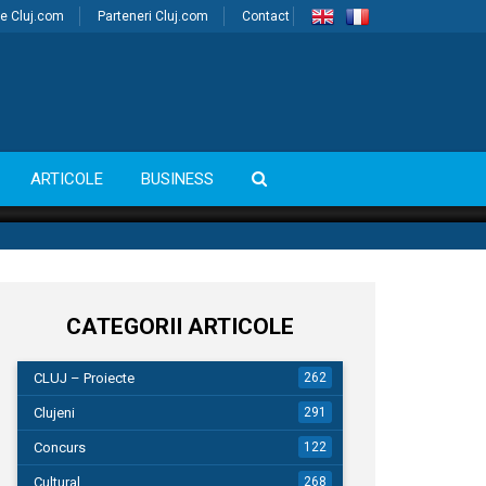
e Cluj.com
Parteneri Cluj.com
Contact
ARTICOLE
BUSINESS
CATEGORII ARTICOLE
CLUJ – Proiecte
262
Clujeni
291
Concurs
122
Cultural
268