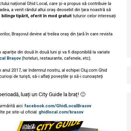
ului național Ghid Local, care și-a propus să contribuie la
adea, a venit rândul altui oraș deosebit din țara noastră să
bilingv tipărit, oferit în mod gratuit
tuturor celor interesați
ilor, Brașovul devine al treilea oraș din țară în care revista
pariție din două în două luni și va fi disponibilă la variate
cal Brașov
(hoteluri, restaurante, cafenele, etc).
n anul 2017, iar îndemnul nostru, al echipei Cluj.com Ghid
ioși de turiști, să-i aflați poveștile și să-i cunoașteți
rioadă, luați un City Guide la braț! 🙂
rmărită aici:
facebook.com/GhidLocalBrasov
te pe site-ul oficial:
ghidlocal.com/brasov