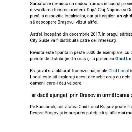
Sărbătorile ne-aduc un cadou frumos în cadrul proiect
dezvoltarea turismului intern. După Cluj-Napoca și Or
pună la dispoziția localnicilor, dar și turiștilor,
un ghid 
să descopere Brașovul văzut altfel.
Astfel, începând din decembrie 2017, în pragul sărbător
City Guide va fi distribuită către cei interesați.
Revista este tipărită în peste 5000 de exemplare, cu o a
puncte de distribuție din oraș și la partenerii
Ghid Lo
Brașovul s-a alăturat francizei naționale
Ghid Local
î
Local, este să explorați acest deosebit oraș cu ochi cur
oamenii care-i dau valoare.
Iar dacă ajungeți prin Brașov în următoarea pe
Pe Facebook, activitatea Ghid Local Brașov poate fi u
Despre Brașov și împrejurimi puteți citi și afla mai mul