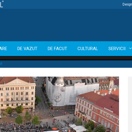
Despr
ARE
DE VAZUT
DE FACUT
CULTURAL
SERVICII
FF