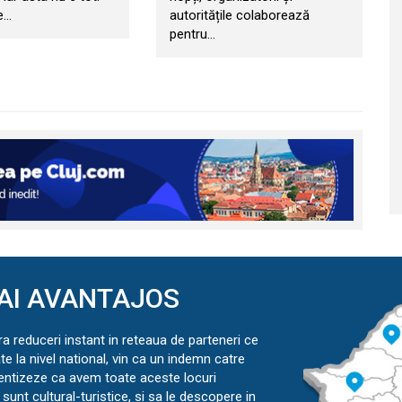
le…
autoritățile colaborează
pentru…
AI AVANTAJOS
ra reduceri instant in reteaua de parteneri ce
ate la nivel national, vin ca un indemn catre
ientizeze ca avem toate aceste locuri
sunt cultural-turistice, si sa le descopere in