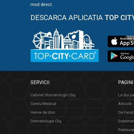
mod direct.
DESCARCA APLICATIA
TOP CIT
SERVICII
PAGINI
Cabinet Stomatologic Cluj
La doi pa
Centru Medical
Articole
Hernie de disc
De Facut 
Dermatologie Cluj
Eveniment
Restauran