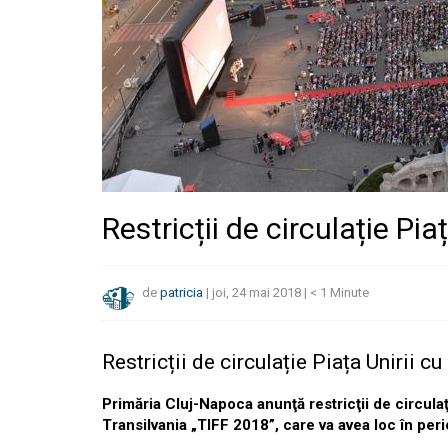
Restricții de circulație Pia
de
patricia
|
joi, 24 mai 2018
|
< 1
Minute
Restricții de circulație Piața Unirii c
Primăria Cluj-Napoca anunţă restricţii de circulaţ
Transilvania „TIFF 2018”, care va avea loc în per