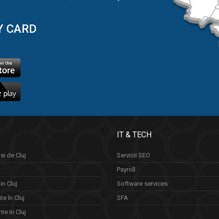
Y CARD
IT & TECH
si de Cluj
Servicii SEO
Payroll
in Cluj
Software services
e în Cluj
SFA
te in Cluj