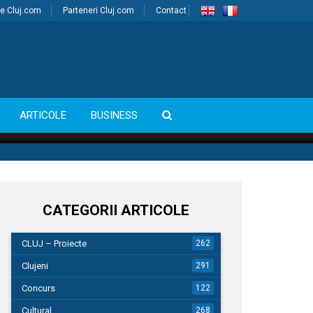
e Cluj.com
Parteneri Cluj.com
Contact
ARTICOLE
BUSINESS
CATEGORII ARTICOLE
CLUJ – Proiecte
262
Clujeni
291
Concurs
122
Cultural
268