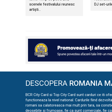
scenele festivalului reunesc
DJ set-uri
artiști…
DESCOPERA
ROMANIA M
BCR City Card si Top City Card sunt carduri ce iti ofe
functioneaza la nivel national. Cardurile fiind dezvolt
romani sa calatoreasca mai mult prin tara, sa const
deosebite si frumoase, fie ca sunt comerciale, fie ca 