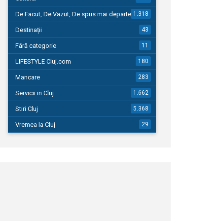
De Facut, De Vazut, De spus mai departe…
1.318
Destinații
43
Fără categorie
11
LIFESTYLE Cluj.com
180
Mancare
283
Servicii in Cluj
1.662
Stiri Cluj
5.368
Vremea la Cluj
29