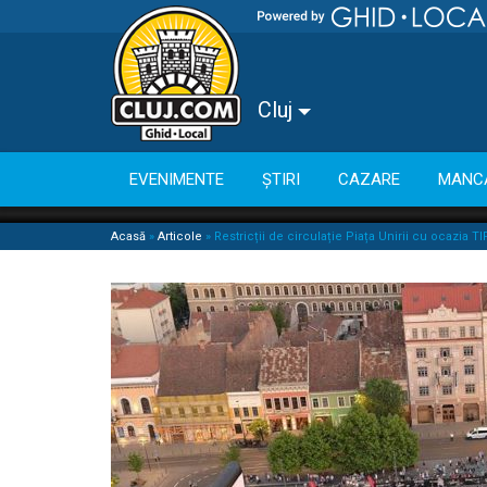
Cluj
EVENIMENTE
ȘTIRI
CAZARE
MANC
Acasă
»
Articole
»
Restricții de circulație Piața Unirii cu ocazia TI