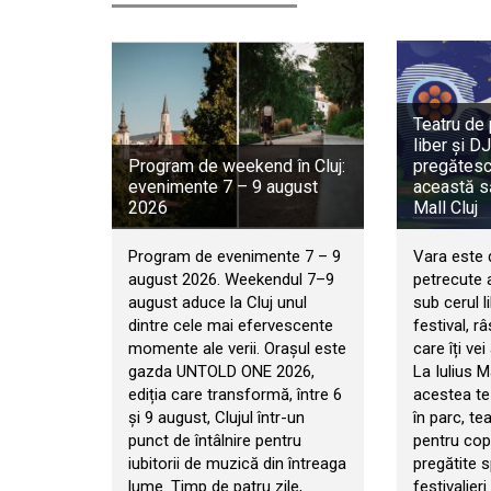
Teatru de 
liber și DJ
Program de weekend în Cluj:
pregătesc 
evenimente 7 – 9 august
această s
2026
Mall Cluj
Program de evenimente 7 – 9
Vara este 
august 2026. Weekendul 7–9
petrecute 
august aduce la Cluj unul
sub cerul l
dintre cele mai efervescente
festival, 
momente ale verii. Orașul este
care îți vei
gazda UNTOLD ONE 2026,
La Iulius Ma
ediția care transformă, între 6
acestea te 
și 9 august, Clujul într-un
în parc, te
punct de întâlnire pentru
pentru copi
iubitorii de muzică din întreaga
pregătite s
lume. Timp de patru zile,
festivalieri