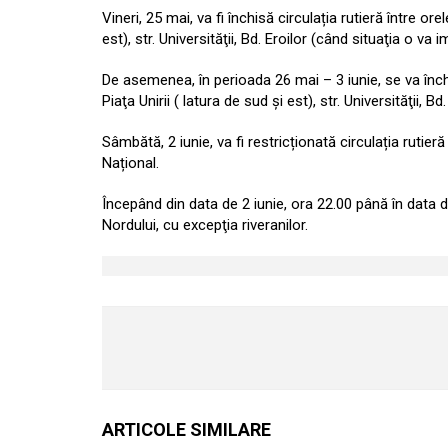
Vineri, 25 mai, va fi închisă circulația rutieră între or
est), str. Universităţii, Bd. Eroilor (când situaţia o va 
De asemenea, în perioada 26 mai – 3 iunie, se va închi
Piaţa Unirii ( latura de sud şi est), str. Universităţii, 
Sâmbătă, 2 iunie, va fi restricționată circulația rutie
Național.
Începând din data de 2 iunie, ora 22.00 până în data de 
Nordului, cu excepţia riveranilor.
ARTICOLE SIMILARE