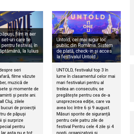
păpuși, film în aer
 set-uri care te
Untold, cel mai sigur loc
pentru festival, în
public din România. Sistem
ăptămână, la Iulius
de plată, check-in și acces
la festivalul Untold
despre seri
UNTOLD, festivalul top 3 în
afară, filme văzute
lume în clasamentul celor mai
iber, muzică de
mari festivaluri pentru al
râsete și momente de
treilea an consecutiv, se
 aminti și peste ani.
pregătește pentru cea de-a
ll Cluj, zilele
unsprezecea ediție, care va
bucuri de proiecții
avea loc între 6 și 9 august.
atru de păpuși
Măsuri sporite de siguranță
i și surprize
pentru cele patru zile de
pecial pentru
festival Pentru cele 4 zile și 4
. Iar asta nu e tot:
nopți, organizatorii și