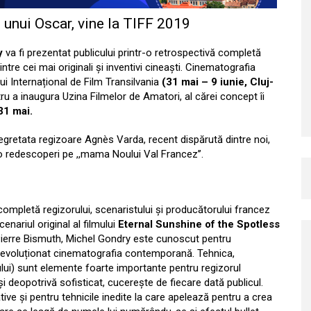
 unui Oscar, vine la TIFF 2019
y
va fi prezentat publicului printr-o retrospectivă completă
tre cei mai originali și inventivi cineaști. Cinematografia
ui Internațional de Film Transilvania
(31 mai – 9 iunie, Cluj-
tru a inaugura Uzina Filmelor de Amatori, al cărei concept îi
31 mai.
egretata regizoare Agnès Varda, recent dispărută dintre noi,
 o redescoperi pe ,,mama Noului Val Francez’’.
completă regizorului, scenaristului și producătorului francez
nariul original al filmului
Eternal Sunshine of the Spotless
i Pierre Bismuth, Michel Gondry este cunoscut pentru
 au revoluționat cinematografia contemporană. Tehnica,
ntului) sunt elemente foarte importante pentru regizorul
s și deopotrivă sofisticat, cucerește de fiecare dată publicul.
tive și pentru tehnicile inedite la care apelează pentru a crea