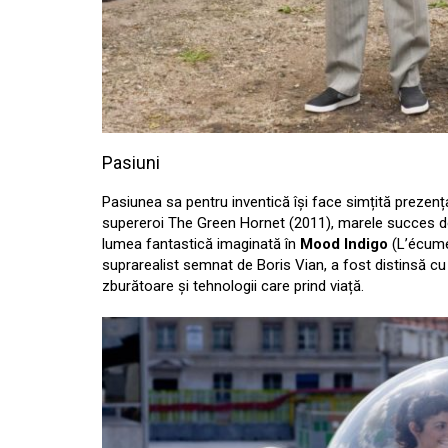
Pasiuni
Pasiunea sa pentru inventică își face simțită prezența
supereroi The Green Hornet (2011), marele succes de bo
lumea fantastică imaginată în
Mood Indigo
(L’écume
suprarealist semnat de Boris Vian, a fost distinsă c
zburătoare și tehnologii care prind viață.