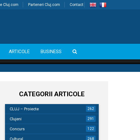
e Cluj.com
Parteneri Cluj.com
Contact
ARTICOLE
BUSINESS
CATEGORII ARTICOLE
CLUJ – Proiecte
262
Clujeni
291
Concurs
122
Cultural
268