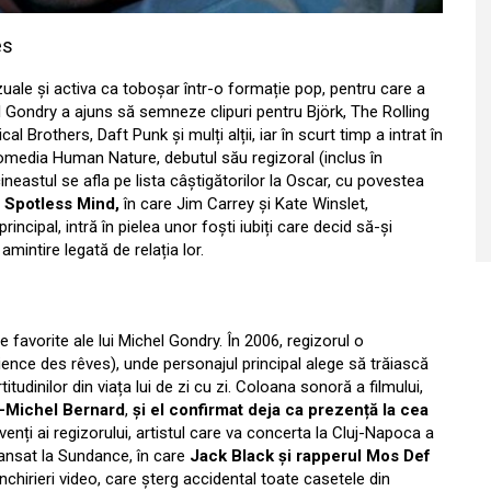
es
uale și activa ca toboșar într-o formație pop, pentru care a
hel Gondry a ajuns să semneze clipuri pentru Björk, The Rolling
Brothers, Daft Punk și mulți alții, iar în scurt timp a intrat în
omedia Human Nature, debutul său regizoral (inclus în
 cineastul se afla pe lista câștigătorilor la Oscar, cu povestea
e Spotless Mind,
în care Jim Carrey și Kate Winslet,
incipal, intră în pielea unor foști iubiți care decid să-și
mintire legată de relația lor.
e favorite ale lui Michel Gondry. În 2006, regizorul o
ence des rêves), unde personajul principal alege să trăiască
itudinilor din viața lui de zi cu zi. Coloana sonoră a filmului,
-Michel Bernard
,
și el confirmat deja ca prezență la cea
venți ai regizorului, artistul care va concerta la Cluj-Napoca a
lansat la Sundance, în care
Jack Black și rapperul Mos Def
închirieri video, care șterg accidental toate casetele din