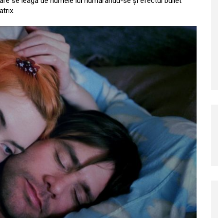
 care se leagă de numele lui numărându-se și efectul bullet
trix.