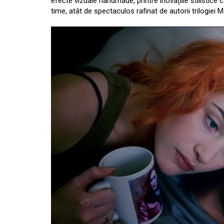
efecte vizuale handmade, printre inovațiile stilistice
time, atât de spectaculos rafinat de autorii trilogiei Ma