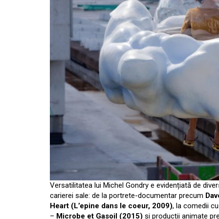
Versatilitatea lui Michel Gondry e evidențiată de diver
carierei sale: de la portrete-documentar precum
Dav
Heart (L’epine dans le coeur, 2009)
, la comedii c
–
Microbe et Gasoil (2015)
și producții animate p