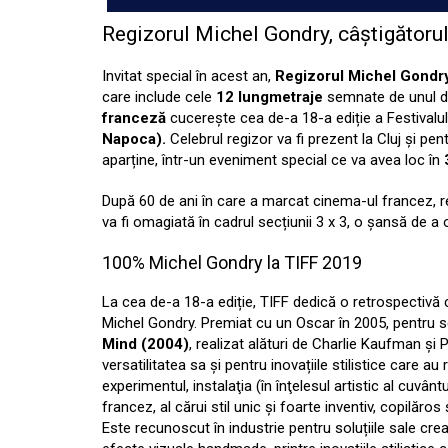
Regizorul Michel Gondry, câștigătorul
Invitat special în acest an,
Regizorul Michel Gondr
care include cele
12 lungmetraje
semnate de unul din
franceză
cucerește cea de-a 18-a ediție a Festivalul
Napoca).
Celebrul regizor va fi prezent la Cluj și pen
aparține, într-un eveniment special ce va avea loc în
După 60 de ani în care a marcat cinema-ul francez, r
va fi omagiată în cadrul secțiunii 3 x 3, o șansă de a
100% Michel Gondry la TIFF 2019
La cea de-a 18-a ediție, TIFF dedică o retrospectivă 
Michel Gondry. Premiat cu un Oscar în 2005, pentru sce
Mind (2004)
, realizat alături de Charlie Kaufman ș
versatilitatea sa și pentru inovațiile stilistice care
experimentul, instalaţia (în înţelesul artistic al cuvâ
francez, al cărui stil unic și foarte inventiv, copilăro
Este recunoscut în industrie pentru soluțiile sale crea