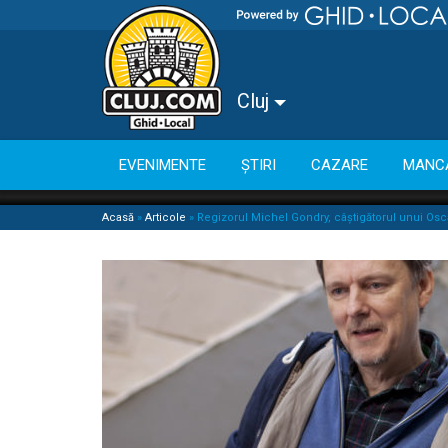
Cluj
EVENIMENTE
ȘTIRI
CAZARE
MANC
Acasă
»
Articole
»
Regizorul Michel Gondry, câștigătorul unui Osca