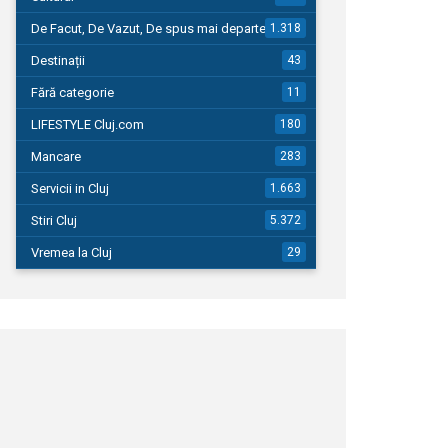
De Facut, De Vazut, De spus mai departe…
1.318
Destinații
43
Fără categorie
11
LIFESTYLE Cluj.com
180
Mancare
283
Servicii in Cluj
1.663
Stiri Cluj
5.372
Vremea la Cluj
29