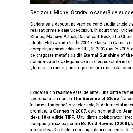
Regizorul Michel Gondry: o carieră de succ
Cariera sa a debutat pe vremea când studia artele viz
realizat primele sale videoclipuri. În scurt timp, Mic
Stones, Massive Attack, Radiohead, Beck, The Chemical 
atenția Hollywood-ului. În 2001 se lansa la Cannes c
competiția primei ediții de TIFF, în 2002), iar în 2005,
de dragoste metafizică din
Eternal Sunshine of th
nominalizată la categoria Cea mai bună actriță în rol pr
șteargă din minte, printr-o procedură medicală, orice a
Evadarea din realitate este, de altfel, una dintre temel
abordează din nou, în
The Science of Sleep
(La sci
în lumea fantastică a viselor sale, în detrimentul incert
premiată la
Cannes în 2007
, este semnată de
Jean
de-a 18-a ediție TIFF.
Unul dintre colaboratorii frec
compus și muzica pentru
Be Kind Rewind (2008)
, 
interpretează rolurile a doi angajați ai unui centru de 