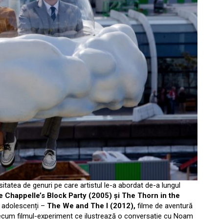
sitatea de genuri pe care artistul le-a abordat de-a lungul
e Chappelle’s Block Party (2005) și The Thorn in the
u adolescenți –
The We and The I (2012),
filme de aventură
recum filmul-experiment ce ilustrează o conversație cu Noam