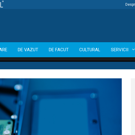
Despr
ARE
DE VAZUT
DE FACUT
CULTURAL
SERVICII