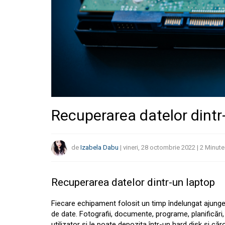
Recuperarea datelor dintr
de
Izabela Dabu
|
vineri, 28 octombrie 2022
|
2
Minute
Recuperarea datelor dintr-un laptop
Fiecare echipament folosit un timp îndelungat ajung
de date. Fotografii, documente, programe, planificări,
utilizator şi le poate depozita într-un hard disk şi c