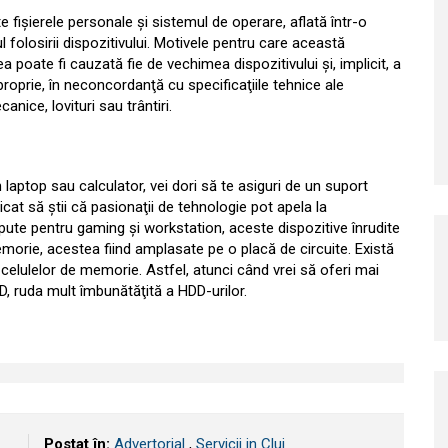
fişierele personale şi sistemul de operare, aflată într-o
 folosirii dispozitivului. Motivele pentru care această
poate fi cauzată fie de vechimea dispozitivului şi, implicit, a
roprie, în neconcordanţă cu specificaţiile tehnice ale
ice, lovituri sau trântiri.
un laptop sau calculator, vei dori să te asiguri de un suport
icat să ştii că pasionaţii de tehnologie pot apela la
cepute pentru gaming şi workstation, aceste dispozitive înrudite
morie, acestea fiind amplasate pe o placă de circuite. Există
 celulelor de memorie. Astfel, atunci când vrei să oferi mai
DD, ruda mult îmbunătăţită a HDD-urilor.
Postat în:
Advertorial
,
Servicii in Cluj