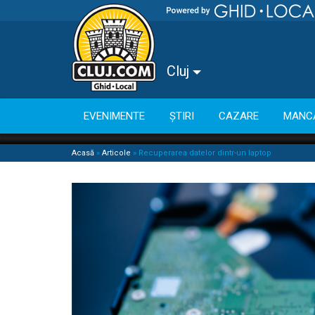
Cluj
EVENIMENTE
ȘTIRI
CAZARE
MANC
Acasă
»
Articole
»
Recuperarea datelor dintr-un laptop