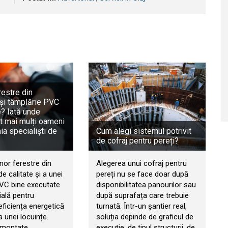
restre din
și tâmplărie PVC
e? Iată unde
t mai mulți oameni
a specialiști de
Cum alegi sistemul potrivit
de cofraj pentru pereți?
nor ferestre din
Alegerea unui cofraj pentru
e calitate și a unei
pereți nu se face doar după
PVC bine executate
disponibilitatea panourilor sau
ială pentru
după suprafața care trebuie
eficiența energetică
turnată. Într-un șantier real,
a unei locuințe.
soluția depinde de graficul de
 montate
execuție, de tipul structurii, de