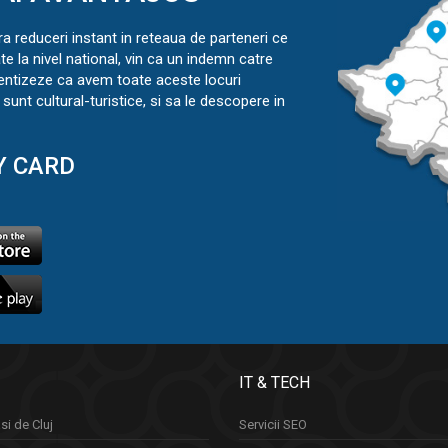
ra reduceri instant in reteaua de parteneri ce
ate la nivel national, vin ca un indemn catre
ientizeze ca avem toate aceste locuri
sunt cultural-turistice, si sa le descopere in
Y CARD
IT & TECH
si de Cluj
Servicii SEO