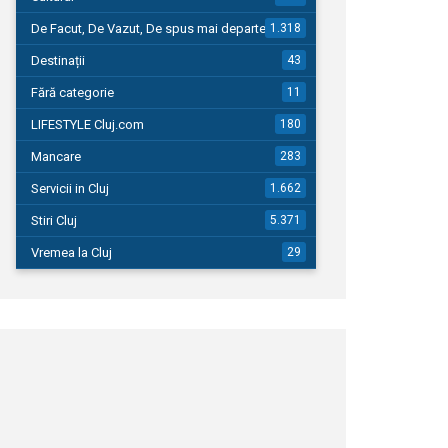
De Facut, De Vazut, De spus mai departe…
1.318
Destinații
43
Fără categorie
11
LIFESTYLE Cluj.com
180
Mancare
283
Servicii in Cluj
1.662
Stiri Cluj
5.371
Vremea la Cluj
29