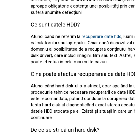
aproape obligatorie existenţa unei posibilităţi prin ca
suferă anumite defecţiuni.
Ce sunt datele HDD?
Atunci când ne referim la
recuperare date hdd
, luăm 
calculatorului sau laptopului. Chiar dacă dispozitivul 
domeniu ai posibilitatea de a recupera conţinutul hard
disk driver), care includ imagini, film sau text. Astfe
poate efectua în cele mai multe cazuri.
Cine poate efectua recuperarea de date HD
Atunci când hard disk-ul s-a stricat, doar apelând la
procedurile tehnice necesare recuperării de date HDD.
este recomandată, putând conduce la coruperea datelo
testa hard disk-ul diagnosticând exact starea acestui
datele HDD stocate pe el. Există şi situaţii în care un 
continuare.
De ce se strică un hard disk?