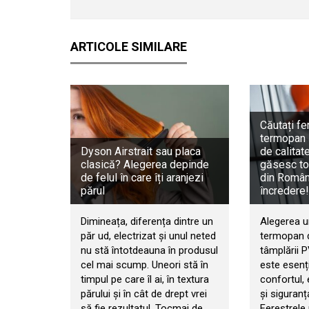
ARTICOLE SIMILARE
Căutați fe
termopan 
Dyson Airstrait sau placa
de calitat
clasică? Alegerea depinde
găsesc to
de felul în care îți aranjezi
din Români
părul
încredere!
Dimineața, diferența dintre un
Alegerea u
păr ud, electrizat și unul neted
termopan d
nu stă întotdeauna în produsul
tâmplării 
cel mai scump. Uneori stă în
este esenț
timpul pe care îl ai, în textura
confortul, 
părului și în cât de drept vrei
și siguranț
să fie rezultatul. Tocmai de
Ferestrele