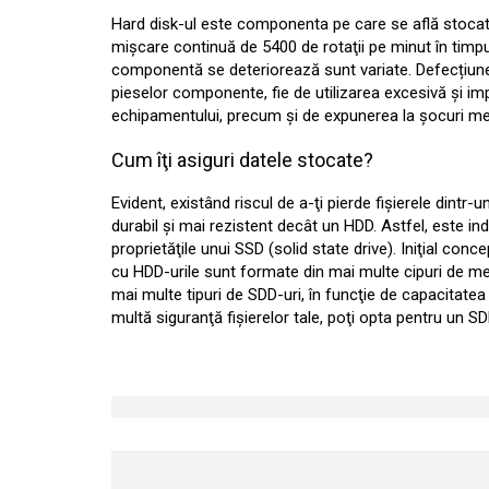
Hard disk-ul este componenta pe care se află stocate 
mişcare continuă de 5400 de rotaţii pe minut în timpul
componentă se deteriorează sunt variate. Defecțiunea 
pieselor componente, fie de utilizarea excesivă şi imp
echipamentului, precum şi de expunerea la şocuri mecan
Cum îţi asiguri datele stocate?
Evident, existând riscul de a-ţi pierde fişierele dintr-
durabil şi mai rezistent decât un HDD. Astfel, este ind
proprietăţile unui SSD (solid state drive). Iniţial con
cu HDD-urile sunt formate din mai multe cipuri de me
mai multe tipuri de SDD-uri, în funcţie de capacitatea
multă siguranţă fişierelor tale, poţi opta pentru un S