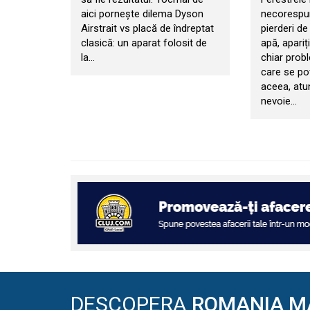
aici pornește dilema Dyson
necorespun
Airstrait vs placă de îndreptat
pierderi de 
clasică: un aparat folosit de
apă, apariț
la…
chiar prob
care se po
aceea, atu
nevoie…
DESCOPERA
ROMANIA M