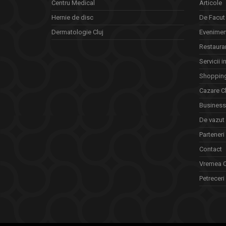
Centru Medical
Articole
Hernie de disc
De Facut 
Dermatologie Cluj
Eveniment
Restauran
Servicii i
Shopping
Cazare Cl
Business 
De vazut
Parteneri
Contact
Vremea C
Petreceri 