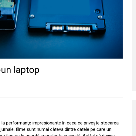
-un laptop
e la performanţe impresionante în ceea ce priveşte stocarea
 jurnale, filme sunt numai câteva dintre datele pe care un
ărora fiecare le acordă importanţa cuvenită. Astfel că devine