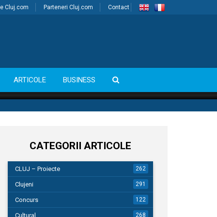
e Cluj.com
Parteneri Cluj.com
Contact
ARTICOLE
BUSINESS
CATEGORII ARTICOLE
CLUJ – Proiecte
262
Clujeni
291
Concurs
122
Cultural
268