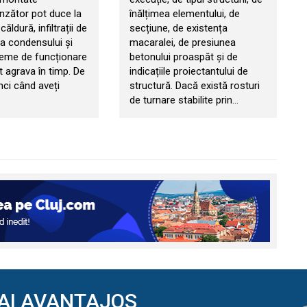
zător pot duce la
înălțimea elementului, de
căldură, infiltrații de
secțiune, de existența
ia condensului și
macaralei, de presiunea
leme de funcționare
betonului proaspăt și de
t agrava în timp. De
indicațiile proiectantului de
nci când aveți
structură. Dacă există rosturi
de turnare stabilite prin…
AI AVANTAJOS