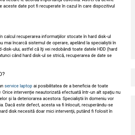
re aceste date pot fi recuperate în cazul în care dispozitivul
în calcul recuperarea informaţiilor stocate în hard disk-ul
nu mai încarcă sistemul de operare, apelând la specialiştii în
-disk-ului, astfel că îţi vei redobândi toate datele HDD (hard
l, atunci când hard disk-ul se strică, recuperarea de date se
D?
 un
service laptop
ai posibilitatea de a beneficia de toate
 Orice intervenție neautorizată efectuată într-un alt spaţiu nu
r şi la deteriorarea acestora. Specialiştii în domeniu vor
a. Dacă este defect, acesta va fi înlocuit, recuperându-se
hard disk necesită doar mici intervenţii, putând fi folosit în