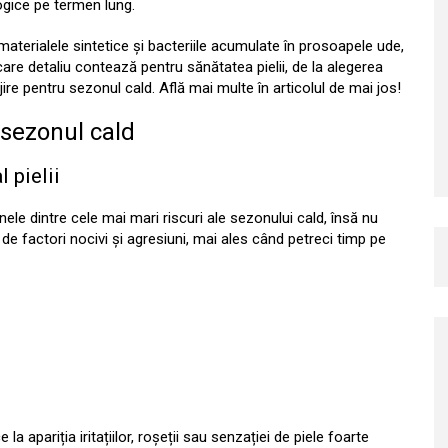
ogice pe termen lung.
materialele sintetice și bacteriile acumulate în prosoapele ude,
care detaliu contează pentru sănătatea pielii, de la alegerea
rijire pentru sezonul cald. Află mai multe în articolul de mai jos!
n sezonul cald
 pielii
nele dintre cele mai mari riscuri ale sezonului cald, însă nu
 de factori nocivi și agresiuni, mai ales când petreci timp pe
la apariția iritațiilor, roșeții sau senzației de piele foarte