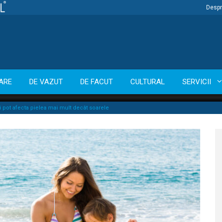
Despr
ARE
DE VAZUT
DE FACUT
CULTURAL
SERVICII
 îți pot afecta pielea mai mult decât soarele