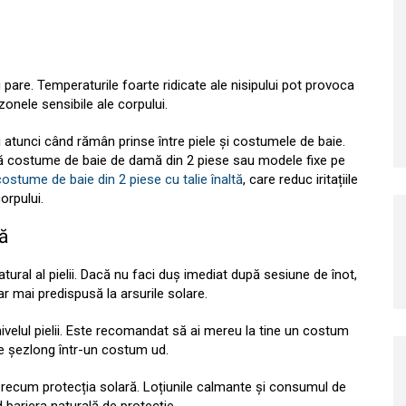
u pare. Temperaturile foarte ridicate ale nisipului pot provoca
în zonele sensibile ale corpului.
 și atunci când rămân prinse între piele și costumele de baie.
artă costume de baie de damă din 2 piese sau modele fixe pe
costume de baie din 2 piese cu talie înaltă
, care reduc iritațiile
orpului.
ă
atural al pielii. Dacă nu faci duș imediat după sesiune de înot,
ar mai predispusă la arsurile solare.
velul pielii. Este recomandat să ai mereu la tine un costum
pe șezlong într-un costum ud.
ă precum protecția solară. Loțiunile calmante și consumul de