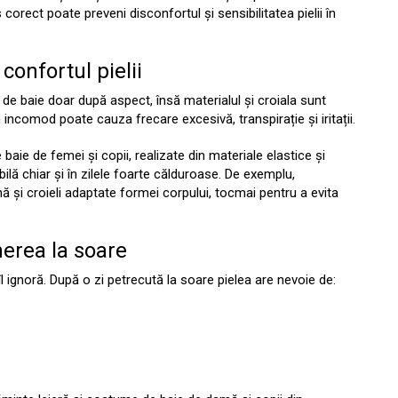
orect poate preveni disconfortul și sensibilitatea pielii în
confortul pielii
 de baie doar după aspect, însă materialul și croiala sunt
 incomod poate cauza frecare excesivă, transpirație și iritații.
e de femei și copii, realizate din materiale elastice și
ilă chiar și în zilele foarte călduroase. De exemplu,
 și croieli adaptate formei corpului, tocmai pentru a evita
nerea la soare
îl ignoră. După o zi petrecută la soare pielea are nevoie de: