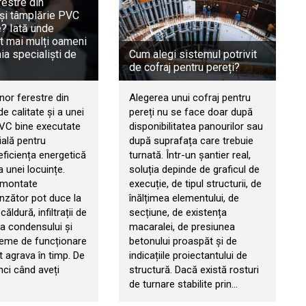
restre din
și tâmplărie PVC
e? Iată unde
t mai mulți oameni
a specialiști de
Cum alegi sistemul potrivit
de cofraj pentru pereți?
nor ferestre din
Alegerea unui cofraj pentru
e calitate și a unei
pereți nu se face doar după
PVC bine executate
disponibilitatea panourilor sau
ială pentru
după suprafața care trebuie
eficiența energetică
turnată. Într-un șantier real,
a unei locuințe.
soluția depinde de graficul de
 montate
execuție, de tipul structurii, de
zător pot duce la
înălțimea elementului, de
căldură, infiltrații de
secțiune, de existența
ia condensului și
macaralei, de presiunea
leme de funcționare
betonului proaspăt și de
t agrava în timp. De
indicațiile proiectantului de
nci când aveți
structură. Dacă există rosturi
de turnare stabilite prin…