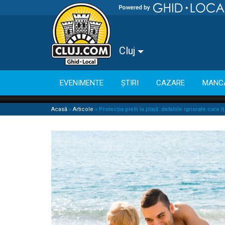
Cluj
EVENIMENTE
ȘTIRI
CAZARE
MANC
Acasă
»
Articole
»
Protecția pielii la plajă: detaliile ignorate care