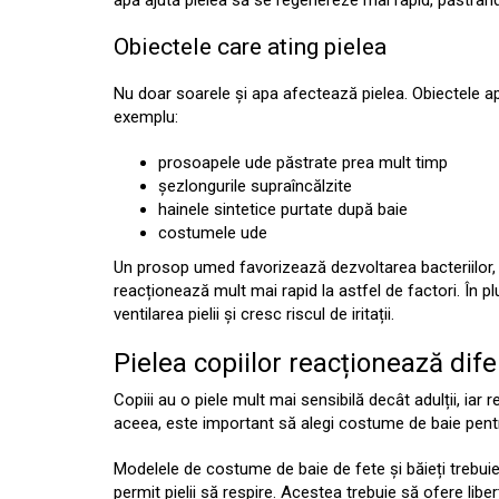
apă ajută pielea să se regenereze mai rapid, păstrând
Obiectele care ating pielea
Nu doar soarele și apa afectează pielea. Obiectele apa
exemplu:
prosoapele ude păstrate prea mult timp
șezlongurile supraîncălzite
hainele sintetice purtate după baie
costumele ude
Un prosop umed favorizează dezvoltarea bacteriilor, i
reacționează mult mai rapid la astfel de factori. În p
ventilarea pielii și cresc riscul de iritații.
Pielea copiilor reacționează dife
Copiii au o piele mult mai sensibilă decât adulții, iar r
aceea, este important să alegi costume de baie pentru
Modelele de costume de baie de fete și băieți trebuie s
permit pielii să respire. Acestea trebuie să ofere libe