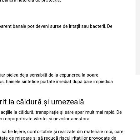
 bariera naturală de protecție.
rent banale pot deveni surse de iritații sau bacterii. De
ar pielea deja sensibilă de la expunerea la soare
lus, hainele sintetice purtate imediat după baie împiedică
rit la căldură și umezeală
eacțiile la căldură, transpirație și sare apar mult mai rapid. De
 copii potrivite vârstei și nevoilor acestora.
ă fie lejere, confortabile și realizate din materiale moi, care
rtate de mișcare și să reducă riscul iritațiilor provocate de