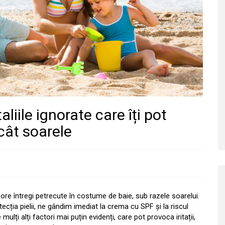
taliile ignorate care îți pot
cât soarele
ore întregi petrecute în costume de baie, sub razele soarelui.
cția pielii, ne gândim imediat la crema cu SPF și la riscul
 mulți alți factori mai puțin evidenți, care pot provoca iritații,