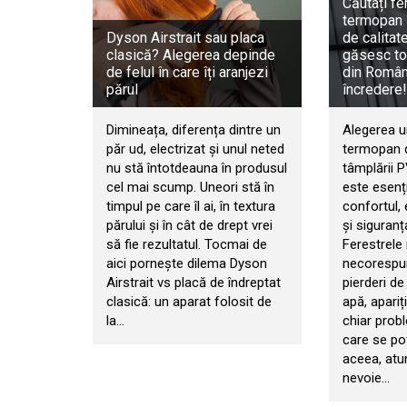
Căutați fe
termopan 
Dyson Airstrait sau placa
de calitat
clasică? Alegerea depinde
găsesc to
de felul în care îți aranjezi
din Români
părul
încredere!
Dimineața, diferența dintre un
Alegerea u
păr ud, electrizat și unul neted
termopan d
nu stă întotdeauna în produsul
tâmplării 
cel mai scump. Uneori stă în
este esenț
timpul pe care îl ai, în textura
confortul, 
părului și în cât de drept vrei
și siguranț
să fie rezultatul. Tocmai de
Ferestrele
aici pornește dilema Dyson
necorespun
Airstrait vs placă de îndreptat
pierderi de 
clasică: un aparat folosit de
apă, apariț
la…
chiar prob
care se po
aceea, atu
nevoie…