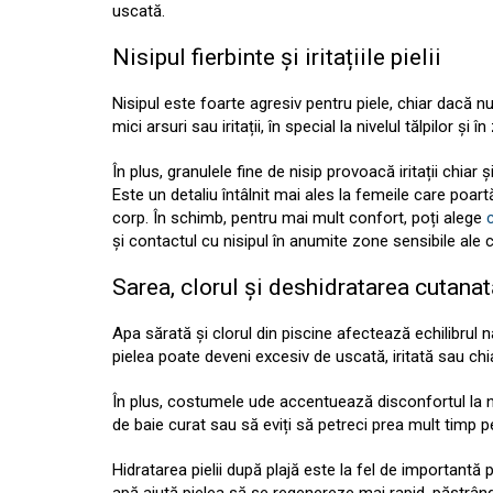
uscată.
Nisipul fierbinte și iritațiile pielii
Nisipul este foarte agresiv pentru piele, chiar dacă n
mici arsuri sau iritații, în special la nivelul tălpilor și 
În plus, granulele fine de nisip provoacă iritații chiar
Este un detaliu întâlnit mai ales la femeile care po
corp. În schimb, pentru mai mult confort, poți alege
și contactul cu nisipul în anumite zone sensibile ale c
Sarea, clorul și deshidratarea cutanat
Apa sărată și clorul din piscine afectează echilibrul n
pielea poate deveni excesiv de uscată, iritată sau chi
În plus, costumele ude accentuează disconfortul la ni
de baie curat sau să eviți să petreci prea mult timp 
Hidratarea pielii după plajă este la fel de important