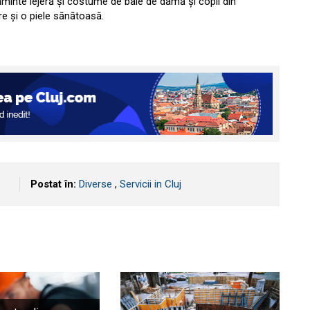
inte lejeră și costume de baie de damă și copii din
are și o piele sănătoasă.
Postat în:
Diverse
,
Servicii in Cluj