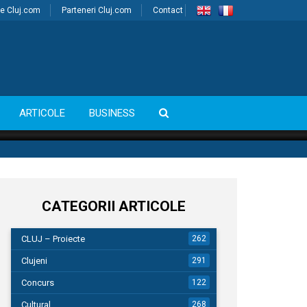
e Cluj.com
Parteneri Cluj.com
Contact
ARTICOLE
BUSINESS
CATEGORII ARTICOLE
CLUJ – Proiecte
262
Clujeni
291
Concurs
122
Cultural
268