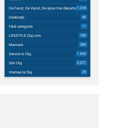
De Facut, De Vazut, De spus mai departe…
1.318
Destinații
43
Fără categorie
11
LIFESTYLE Cluj.com
180
Mancare
283
Servicii in Cluj
1.662
Stiri Cluj
5.371
Vremea la Cluj
29