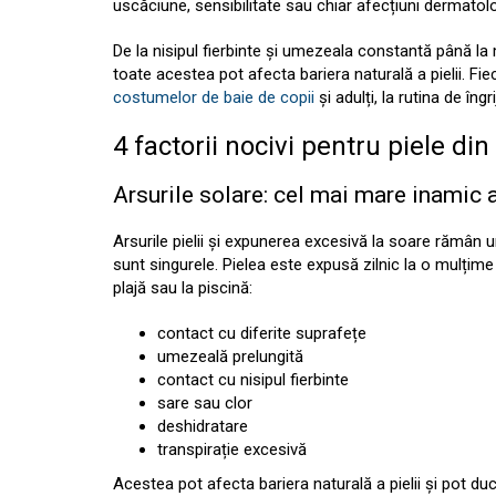
uscăciune, sensibilitate sau chiar afecțiuni dermatol
De la nisipul fierbinte și umezeala constantă până la 
toate acestea pot afecta bariera naturală a pielii. Fie
costumelor de baie de copii
și adulți, la rutina de îng
4 factorii nocivi pentru piele di
Arsurile solare: cel mai mare inamic al
Arsurile pielii și expunerea excesivă la soare rămân u
sunt singurele. Pielea este expusă zilnic la o mulțime
plajă sau la piscină:
contact cu diferite suprafețe
umezeală prelungită
contact cu nisipul fierbinte
sare sau clor
deshidratare
transpirație excesivă
Acestea pot afecta bariera naturală a pielii și pot duce 