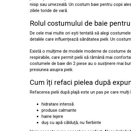
nisip sau umezeală. Un costum baie pentru copii ales c
zilele toride de vară.
Rolul costumului de baie pentru 
De cele mai multe ori ești tentată să alegi costumele
detaliile care influențează sănătatea pielii. Un costum
Există o mulțime de modele moderne de costume de bai
respirabile, care permit pielii să rămână mai confortab
costumele de baie din 2 piese au o susținere mai bună
presiunea asupra pielii.
Cum îți refaci pielea după expu
Refacerea pielii după plajă este un pas pe care mulți 
hidratare intensă
produse calmante
haine lejere
duș cu apă călduță, nu fierbinte