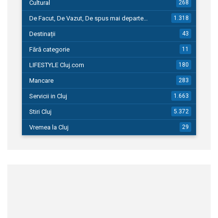
Cultural
268
De Facut, De Vazut, De spus mai departe…
1.318
Destinații
43
Fără categorie
11
LIFESTYLE Cluj.com
180
Mancare
283
Servicii in Cluj
1.663
Stiri Cluj
5.372
Vremea la Cluj
29