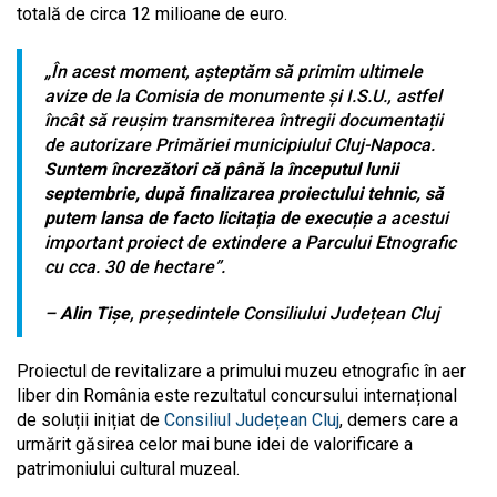
totală de circa 12 milioane de euro.
„În acest moment, așteptăm să primim ultimele
avize de la Comisia de monumente și I.S.U., astfel
încât să reușim transmiterea întregii documentații
de autorizare Primăriei municipiului Cluj-Napoca.
Suntem încrezători că până la începutul lunii
septembrie, după finalizarea proiectului tehnic, să
putem lansa de facto licitația de execuție
a acestui
important proiect de extindere a Parcului Etnografic
cu cca. 30 de hectare”.
–
Alin Tișe
, președintele Consiliului Județean Cluj
Proiectul de revitalizare a primului muzeu etnografic în aer
liber din România este rezultatul concursului internațional
de soluții inițiat de
Consiliul Județean Cluj
, demers care a
urmărit găsirea celor mai bune idei de valorificare a
patrimoniului cultural muzeal.