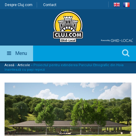
Despre Cluj.com
Contact
Menu
Acasă
»
Articole
»
Proiectul pentru extinderea Parcului Etnografic din Hoia
înaintează cu pași repezi