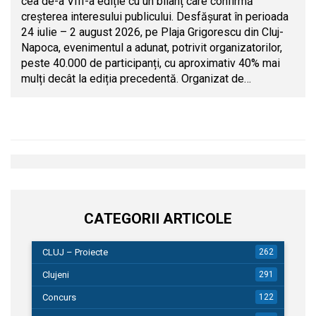
cea de-a VIII-a ediție cu un bilanț care confirmă
creșterea interesului publicului. Desfășurat în perioada
24 iulie – 2 august 2026, pe Plaja Grigorescu din Cluj-
Napoca, evenimentul a adunat, potrivit organizatorilor,
peste 40.000 de participanți, cu aproximativ 40% mai
mulți decât la ediția precedentă. Organizat de…
CATEGORII ARTICOLE
CLUJ – Proiecte
262
Clujeni
291
Concurs
122