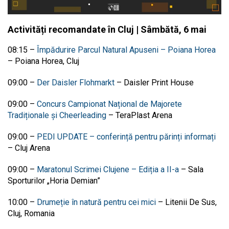
Activități recomandate în Cluj | Sâmbătă, 6 mai
08:15
–
Împădurire Parcul Natural Apuseni – Poiana Horea
–
Poiana Horea, Cluj
09:00
–
Der Daisler Flohmarkt
–
Daisler Print House
09:00
–
Concurs Campionat Național de Majorete
Tradiționale și Cheerleading
–
TeraPlast Arena
09:00
–
PEDI UPDATE – conferință pentru părinți informați
–
Cluj Arena
09:00
–
Maratonul Scrimei Clujene – Ediția a II-a
–
Sala
Sporturilor „Horia Demian”
10:00
–
Drumeție în natură pentru cei mici
–
Litenii De Sus,
Cluj, Romania