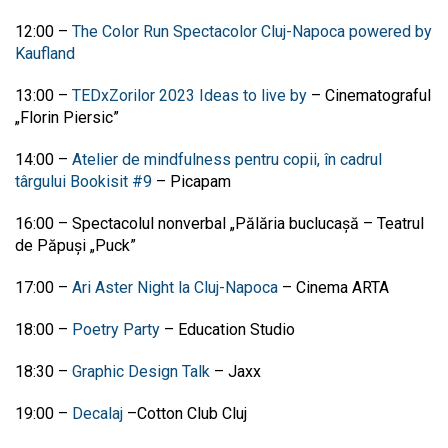
12:00
–
The Color Run Spectacolor Cluj-Napoca powered by
Kaufland
13:00
–
TEDxZorilor 2023 Ideas to live by
–
Cinematograful
„Florin Piersic”
14:00
–
Atelier de mindfulness pentru copii, în cadrul
târgului Bookisit #9
–
Picapam
16:00
–
Spectacolul nonverbal „Pălăria buclucașă
–
Teatrul
de Păpuși „Puck”
17:00
–
Ari Aster Night la Cluj-Napoca
–
Cinema ARTA
18:00
–
Poetry Party
–
Education Studio
18:30
–
Graphic Design Talk
–
Jaxx
19:00
–
Decalaj
–
Cotton Club Cluj