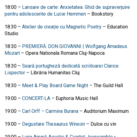
18:00
–
Lansare de carte: Anxietatea. Ghid de supraviețuire
pentru adolescente de Lucie Hemmen
–
Bookstory
18:30
–
Atelier de creație cu Magnetic Poetry
–
Education
Studio
18:30
–
PREMIERĂ: DON GIOVANNI | Wolfgang Amadeus
Mozart
–
Opera Nationala Romana Cluj-Napoca
18:30
–
Seară portugheză dedicată scriitoarei Clarice
Lispector
–
Librăria Humanitas Cluj
18:30
–
Meet & Play Board Game Night
–
The Guild Hall
19:00
–
CONCERT-LA
–
Euphoria Music Hall
19:00
–
Carl Orff – Carmina Burana
–
Auditorium Maximum
19:00
–
Degustare Thesaurus Winesn
–
Dulce cu vin
19:00
–
Luna Amară Acustic & Cvartet Jeunsemble •