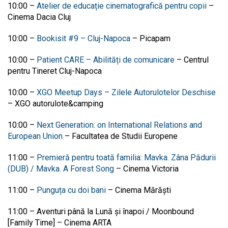
10:00
–
Atelier de educație cinematografică pentru copii
–
Cinema Dacia Cluj
10:00
–
Bookisit #9 – Cluj-Napoca
–
Picapam
10:00
–
Patient CARE – Abilități de comunicare
–
Centrul
pentru Tineret Cluj-Napoca
10:00 –
XGO Meetup Days – Zilele Autorulotelor Deschise
– XGO autorulote&camping
10:00
–
Next Generation: on International Relations and
European Union
–
Facultatea de Studii Europene
11:00
–
Premieră pentru toată familia: Mavka. Zâna Pădurii
(DUB) / Mavka. A Forest Song
–
Cinema Victoria
11:00
–
Punguța cu doi bani
–
Cinema Mărăști
11:00
–
Aventuri până la Lună și înapoi / Moonbound
[Family Time]
–
Cinema ARTA