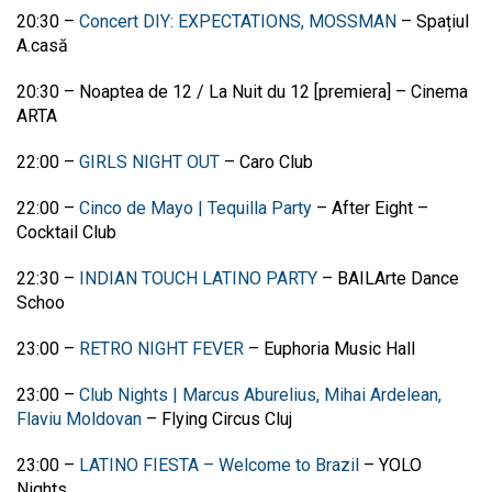
20:30
–
Concert DIY: EXPECTATIONS, MOSSMAN
–
Spațiul
A.casă
20:30
–
Noaptea de 12 / La Nuit du 12 [premiera]
–
Cinema
ARTA
22:00
–
GIRLS NIGHT OUT
–
Caro Club
22:00
–
Cinco de Mayo | Tequilla Party
–
After Eight –
Cocktail Club
22:30
–
INDIAN TOUCH LATINO PARTY
–
BAILArte Dance
Schoo
23:00
–
RETRO NIGHT FEVER
–
Euphoria Music Hall
23:00
–
Club Nights | Marcus Aburelius, Mihai Ardelean,
Flaviu Moldovan
–
Flying Circus Cluj
23:00
–
LATINO FIESTA – Welcome to Brazil
–
YOLO
Nights