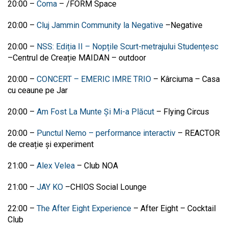
20:00
–
Coma
–
/FORM Space
20:00
–
Cluj Jammin Community la Negative
–
Negative
20:00
–
NSS: Ediția II – Nopțile Scurt-metrajului Studențesc
–
Centrul de Creație MAIDAN – outdoor
20:00
–
CONCERT – EMERIC IMRE TRIO
–
Kârciuma – Casa
cu ceaune pe Jar
20:00 –
Am Fost La Munte Și Mi-a Plăcut
– Flying Circus
20:00
–
Punctul Nemo – performance interactiv
–
REACTOR
de creație și experiment
21:00 –
Alex Velea
–
Club NOA
21:00
–
JAY KO
–
CHIOS Social Lounge
22:00
–
The After Eight Experience
–
After Eight – Cocktail
Club