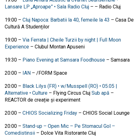
Lansare LP „Aproape” • Sala Radio Cluj
–
–
Radio Cluj
19:00
–
Cluj Napoca: Barbatii la 40, femeile la 43
–
Casa De
Cultură A Studenților
19:00
–
Via Ferrata | Cheile Turzii by night | Full Moon
Experience
–
Clubul Montan Apuseni
19:30
–
Piano Evening at Samsara Foodhouse
–
Samsara
20:00
–
IAN
–
/FORM Space
20:00
–
Black Lilys (FR) • w/Musspell (RO) • 05.05 |
Alternative • Culture
– Flying Circus Cluj
Sub apă
–
REACTOR de creație și experiment
20:00
–
CHIOS Socializing Friday
–
CHIOS Social Lounge
20:00
–
Stand-up – Open Mic – Pe Stomacul Gol –
Comedistinsii
–
Dolce Vita Ristorante Cluj