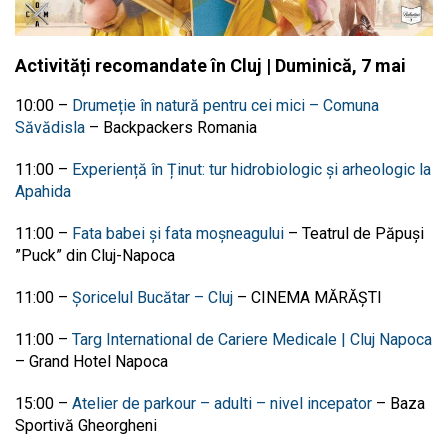
Activități recomandate în Cluj | Duminică, 7 mai
10:00
–
Drumeție în natură pentru cei mici – Comuna
Săvădisla
–
Backpackers Romania
11:00
–
Experiență în Ținut: tur hidrobiologic și arheologic la
Apahida
11:00
–
Fata babei și fata moșneagului
–
Teatrul de Păpuși
”Puck” din Cluj-Napoca
11:00
–
Șoricelul Bucătar – Cluj
–
CINEMA MĂRĂŞTI
11:00
–
Targ International de Cariere Medicale | Cluj Napoca
–
Grand Hotel Napoca
15:00
–
Atelier de parkour – adulti – nivel incepator
–
Baza
Sportivă Gheorgheni