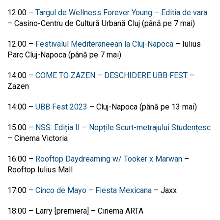
12:00
–
Targul de Wellness Forever Young – Editia de vara
–
Casino-Centru de Cultură Urbană Cluj (până pe 7 mai)
12.00
–
Festivalul Mediteraneean la Cluj-Napoca
–
Iulius
Parc Cluj-Napoca (până pe 7 mai)
14:00
–
COME TO ZAZEN – DESCHIDERE UBB FEST
–
Zazen
14:00
–
UBB Fest 2023
–
Cluj-Napoca (până pe 13 mai)
15:00
–
NSS: Ediția II – Nopțile Scurt-metrajului Studențesc
–
Cinema Victoria
16:00
–
Rooftop Daydreaming w/ Tooker x Marwan
–
Rooftop Iulius Mall
17:00
–
Cinco de Mayo – Fiesta Mexicana
–
Jaxx
18:00
–
Larry [premiera]
–
Cinema ARTA