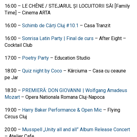
16:00
–
LE CHÊNE / STEJARUL ȘI LOCUITORII SĂI [Family
Time]
–
Cinema ARTA
16:00
–
Schimb de Cărți Cluj #10.1
–
Casa Tranzit
16:00
–
Sonrisa Latin Party | Final de curs
–
After Eight –
Cocktail Club
17:00
–
Poetry Party
–
Education Studio
18:00
–
Quiz night by Coco
–
Kârciuma – Casa cu ceaune
pe Jar
18:30
–
PREMIERĂ: DON GIOVANNI | Wolfgang Amadeus
Mozart
–
Opera Nationala Romana Cluj-Napoca
19:00
–
Harry Baker Performance & Open Mic
–
Flying
Circus Cluj
20:00
–
Musspell „Unity all and all” Album Release Concert
–
Atelier Cafe