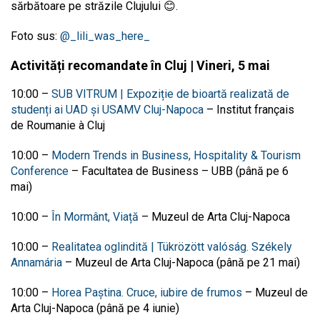
sărbătoare pe străzile Clujului 😊.
Foto sus:
@
_lili_was_here_
Activități recomandate în Cluj | Vineri, 5 mai
10:00
–
SUB VITRUM | Expoziție de bioartă realizată de
studenți ai UAD și USAMV Cluj-Napoca
–
Institut français
de Roumanie à Cluj
10:00
–
Modern Trends in Business, Hospitality & Tourism
Conference
–
Facultatea de Business – UBB (până pe 6
mai)
10:00
–
În Mormânt, Viață
–
Muzeul de Arta Cluj-Napoca
10:00
–
Realitatea oglindită | Tükrözött valóság. Székely
Annamária
–
Muzeul de Arta Cluj-Napoca (până pe 21 mai)
10:00
–
Horea Paștina. Cruce, iubire de frumos
–
Muzeul de
Arta Cluj-Napoca (până pe 4 iunie)