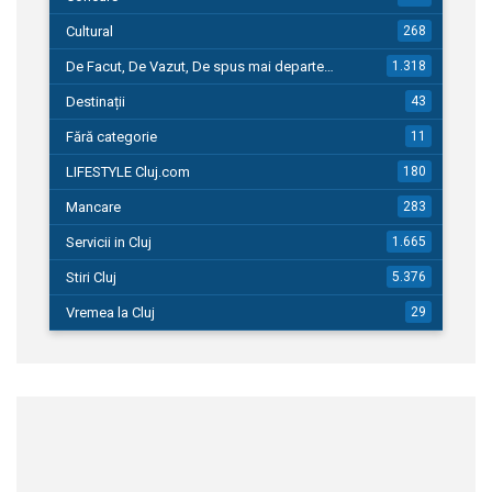
Cultural
268
De Facut, De Vazut, De spus mai departe…
1.318
Destinații
43
Fără categorie
11
LIFESTYLE Cluj.com
180
Mancare
283
Servicii in Cluj
1.665
Stiri Cluj
5.376
Vremea la Cluj
29