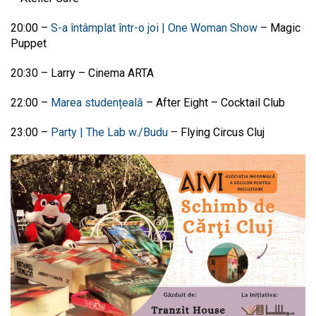
20:00
–
S-a întâmplat într-o joi | One Woman Show
–
Magic
Puppet
20:30
–
Larry
–
Cinema ARTA
22:00
–
Marea studențeală
–
After Eight – Cocktail Club
23:00
–
Party | The Lab w./Budu
–
Flying Circus Cluj