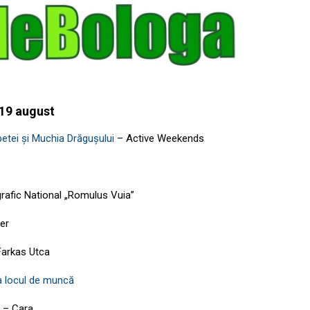
 19 august
etei și Muchia Drăgușului
–
Active Weekends
rafic National „Romulus Vuia”
er
Farkas Utca
a locul de muncă
–
Cara