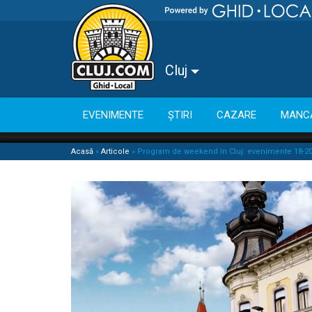
Cluj
EVENIMENTE
ȘTIRI
CAZARE
MANC
Acasă
»
Articole
»
Program de weekend în Cluj: evenimente 18-20