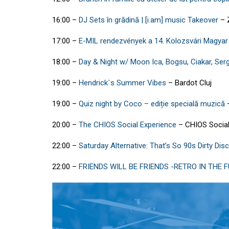
16:00
–
DJ Sets în grădină | [i.am] music Takeover
–
17:00
–
E-MIL rendezvények a 14. Kolozsvári Magya
18:00
–
Day & Night w/ Moon Ica, Bogsu, Ciakar, Ser
19:00
–
Hendrick`s Summer Vibes
–
Bardot Cluj
19:00
–
Quiz night by Coco – ediție specială muzică
20:00
–
The CHIOS Social Experience
–
CHIOS Socia
22:00
–
Saturday Alternative: That’s So 90s Dirty Dis
22:00
–
FRIENDS WILL BE FRIENDS -RETRO IN THE 