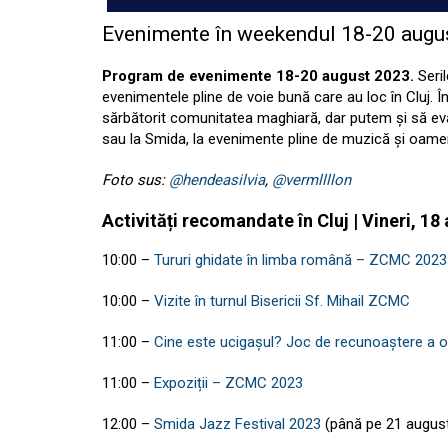
Evenimente în weekendul 18-20 augu
Program de evenimente 18-20 august 2023.
Seri
evenimentele pline de voie bună care au loc în Cluj. Î
sărbătorit comunitatea maghiară, dar putem și să eva
sau la Smida, la evenimente pline de muzică și oameni fa
Foto sus:
@hendeasilvia
,
@vermllllon
Activități recomandate în Cluj | Vineri, 18
10:00
–
Tururi ghidate în limba română – ZCMC 2023
10:00
–
Vizite în turnul Bisericii Sf. Mihail ZCMC
11:00
–
Cine este ucigașul? Joc de recunoaștere a 
11:00
–
Expoziții – ZCMC 2023
12:00
–
Smida Jazz Festival 2023
(până pe 21 augus