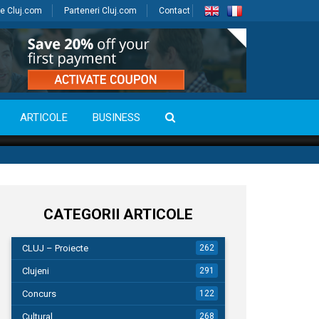
e Cluj.com
Parteneri Cluj.com
Contact
ARTICOLE
BUSINESS
CATEGORII ARTICOLE
CLUJ – Proiecte
262
Clujeni
291
Concurs
122
Cultural
268