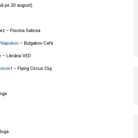
nă pe 20 august)
ez – Piscina Salicea
r Napokon
–
Bulgakov Café
e
–
Librăria VED
oncert
–
Flying Circus Cluj
unge
loga