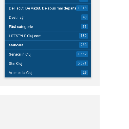
De Facut, De Vazut, De spus mai departe…
1.318
Destinații
43
Fără categorie
11
LIFESTYLE Cluj.com
180
Mancare
283
Servicii in Cluj
1.662
Stiri Cluj
5.371
Vremea la Cluj
29