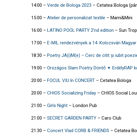
14:00
–
Verde de Bologa 2023
–
Cetatea Bologa
(pâ
15:00
–
Atelier de personalizat textile
–
Mami&Mini
16:00
–
LATINO POOL PARTY 2’nd edition
–
Sun Trop
17:00
–
E-MIL rendezvények a 14. Kolozsvári Magya
18:30
–
Poetry JA(i)M(e) – Cerc de citit și iubit poezi
19:00
–
Országos Slam Poetry Döntő ✦ ErdélyRAP k
20:00
–
FOCUL VIU în CONCERT
–
Cetatea Bologa
20:00
–
CHIOS Socializing Friday
–
CHIOS Social Lo
21:00
–
Girls Night
–
London Pub
21:00
–
SECRET GARDEN PARTY
–
Caro Club
21:30
–
Concert Vlad CORB & FRIENDS
–
Cetatea Bo