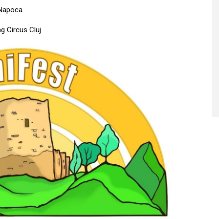
-Napoca
ng Circus Cluj