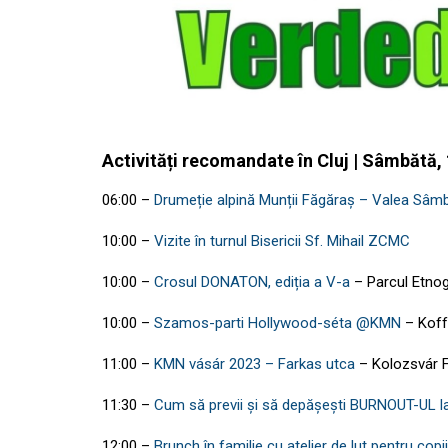
Activități recomandate în Cluj | Sâmbătă,
06:00
–
Drumeție alpină Munții Făgăraș – Valea Sâmb
10:00
–
Vizite în turnul Bisericii Sf. Mihail ZCMC
10:00
–
Crosul DONATON, ediția a V-a
–
Parcul Etnog
10:00
–
Szamos-parti Hollywood-séta @KMN
–
Koff
11:00
–
KMN vásár 2023 – Farkas utca
–
Kolozsvár 
11:30
–
Cum să previi și să depășești BURNOUT-UL l
12:00
–
Brunch în familie cu atelier de lut pentru copii