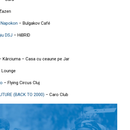
Zazen
r Napokon
–
Bulgakov Café
giu DSJ
–
HiBRID
–
Kârciuma – Casa cu ceaune pe Jar
l Lounge
co
–
Flying Circus Cluj
FUTURE (BACK TO 2000)
–
Caro Club