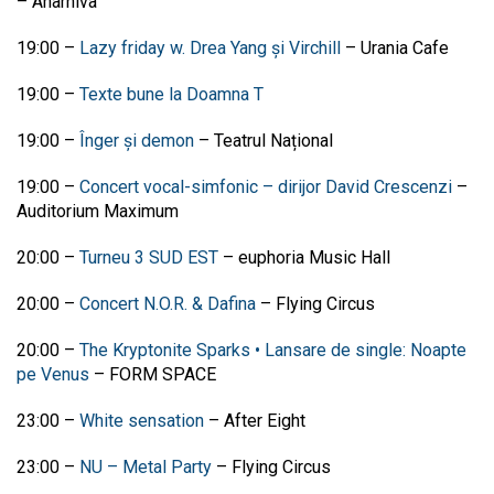
–
Anarhiva
19:00
–
Lazy friday w. Drea Yang și Virchill
–
Urania Cafe
19:00
–
Texte bune la Doamna T
19:00 –
Înger și demon
– Teatrul Național
19:00 –
Concert vocal-simfonic – dirijor David Crescenzi
–
Auditorium Maximum
20:00 –
Turneu 3 SUD EST
–
euphoria Music Hall
20:00 –
Concert N.O.R. & Dafina
– Flying Circus
20:00 –
The Kryptonite Sparks • Lansare de single: Noapte
pe Venus
– FORM SPACE
23:00 –
White sensation
– After Eight
23:00 –
NU – Metal Party
– Flying Circus