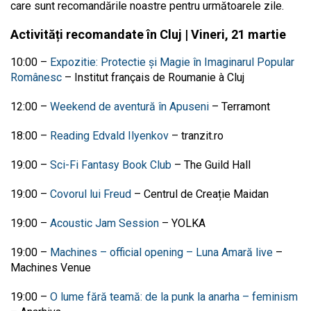
care sunt recomandările noastre pentru următoarele zile.
Activități recomandate în Cluj | Vineri, 21 martie
10:00
–
Expozitie: Protectie și Magie în Imaginarul Popular
Românesc
–
Institut français de Roumanie à Cluj
12:00
–
Weekend de aventură în Apuseni
–
Terramont
18:00 –
Reading Edvald Ilyenkov
– tranzit.ro
19:00 –
Sci-Fi Fantasy Book Club
– The Guild Hall
19:00
–
Covorul lui Freud
–
Centrul de Creație Maidan
19:00
–
Acoustic Jam Session
–
YOLKA
19:00 –
Machines – official opening – Luna Amară live
–
Machines Venue
19:00
–
O lume fără teamă: de la punk la anarha – feminism