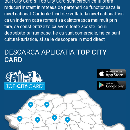
BCR City Card si Top City Card sunt carduri ce iti ofera
reduceri instant in reteaua de parteneri ce functioneaza la
nivel national. Cardurile fiind dezvoltate la nivel national, vin
ca un indemn catre romani sa calatoreasca mai mult prin
tara, sa constientizeze ca avem toate aceste locuri
deosebite si frumoase, fie ca sunt comerciale, fie ca sunt
cultural-turistice, si sa le descopere in mod direct.
DESCARCA APLICATIA
TOP CITY
CARD