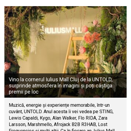
Vino la cornerul Iulius Mall Cluj de la UNTOLD,
surprinde atmosfera în imagini și poți câștiga
premii pe loc
Muzică, energie și experiențe memorabile, într-un
cuvânt, UNTOLD. Anul acesta îi vei vedea pe STING,
Lewis Capaldi, Kygo, Alan Walker, Flo RIDA, Zara
Larsson, Marshmello, Afrojack B2B R3HAB, Lost
Frequencies și mulți alții. Ca în fiecare an, Iulius Mall