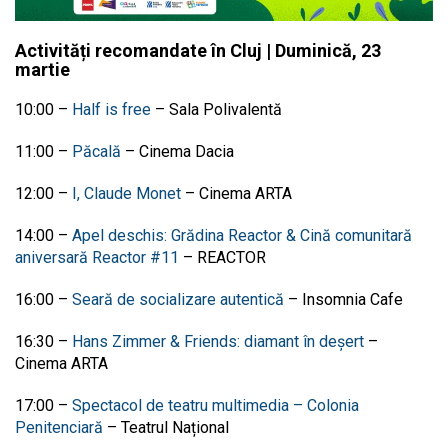
Activități recomandate în Cluj | Duminică, 23
martie
10:00
–
Half is free
–
Sala Polivalentă
11:00
–
Păcală
–
Cinema Dacia
12:00
–
I, Claude Monet
–
Cinema ARTA
14:00
–
Apel deschis: Grădina Reactor & Cină comunitară
aniversară Reactor #11
–
REACTOR
16:00
–
Seară de socializare autentică
–
Insomnia Cafe
16:30
–
Hans Zimmer & Friends: diamant în deșert
–
Cinema ARTA
17:00
–
Spectacol de teatru multimedia – Colonia
Penitenciară
–
Teatrul Național