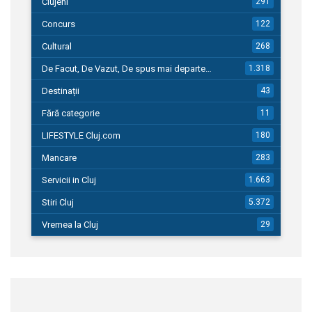
Clujeni
291
Concurs
122
Cultural
268
De Facut, De Vazut, De spus mai departe…
1.318
Destinații
43
Fără categorie
11
LIFESTYLE Cluj.com
180
Mancare
283
Servicii in Cluj
1.663
Stiri Cluj
5.372
Vremea la Cluj
29