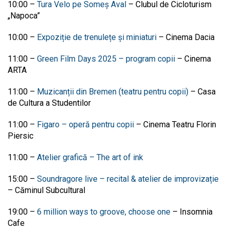
10:00
–
Tura Velo pe Someș Aval
–
Clubul de Cicloturism
„Napoca”
10:00
–
Expoziție de trenulețe și miniaturi
–
Cinema Dacia
11:00
–
Green Film Days 2025 – program copii
–
Cinema
ARTA
11:00
–
Muzicanții din Bremen (teatru pentru copii)
–
Casa
de Cultura a Studentilor
11:00
–
Figaro – operă pentru copii
–
Cinema Teatru Florin
Piersic
11:00
–
Atelier grafică – The art of ink
15:00
–
Soundragore live – recital & atelier de improvizație
–
Căminul Subcultural
19:00
–
6 million ways to groove, choose one
–
Insomnia
Cafe