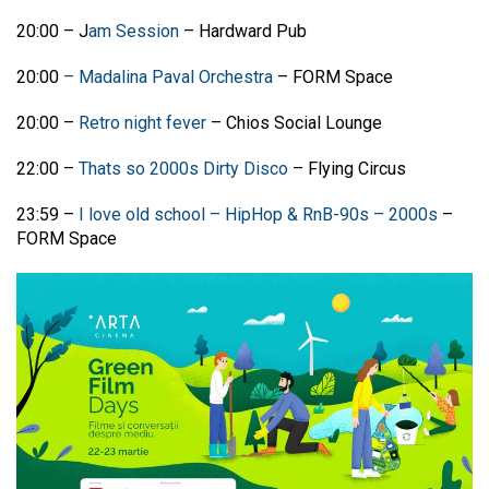
20:00
–
J
am Session
–
Hardward Pub
20:00
–
Madalina Paval Orchestra
–
FORM Space
20:00
–
Retro night fever
–
Chios Social Lounge
22:00
–
Thats so 2000s Dirty Disco
–
Flying Circus
23:59
–
I love old school – HipHop & RnB-90s – 2000s
–
FORM Space