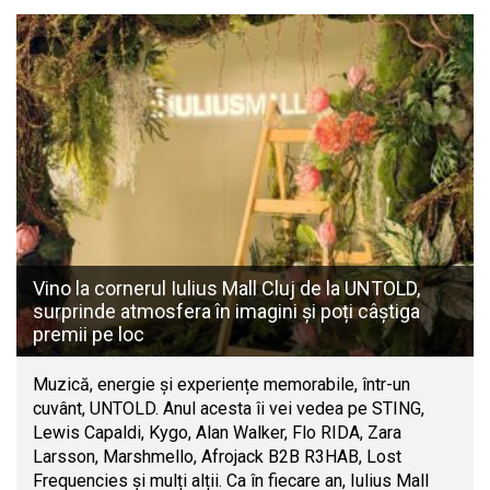
Vino la cornerul Iulius Mall Cluj de la UNTOLD,
surprinde atmosfera în imagini și poți câștiga
premii pe loc
Muzică, energie și experiențe memorabile, într-un
cuvânt, UNTOLD. Anul acesta îi vei vedea pe STING,
Lewis Capaldi, Kygo, Alan Walker, Flo RIDA, Zara
Larsson, Marshmello, Afrojack B2B R3HAB, Lost
Frequencies și mulți alții. Ca în fiecare an, Iulius Mall