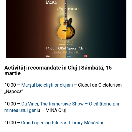
Activități recomandate în Cluj | Sâmbătă, 15
martie
10:00
–
Marșul bicicliștilor clujeni
–
Clubul de Cicloturism
„Napoca”
10:00
–
Da Vinci, The Immersive Show – O călătorie prin
mintea unui geni
u
–
MINA Cluj
10:00
–
Grand opening Fitness Library Mănăștur