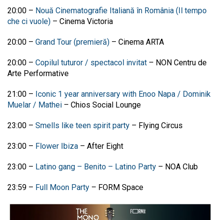
20:00 –
Nouă Cinematografie Italiană în România (Il tempo
che ci vuole)
– Cinema Victoria
20:00
–
Grand Tour (premieră)
–
Cinema ARTA
20:00
–
Copilul tuturor / spectacol invitat
–
NON Centru de
Arte Performative
21:00
–
Iconic 1 year anniversary with Enoo Napa / Dominik
Muelar / Mathei
–
Chios Social Lounge
23:00
–
Smells like teen spirit party
–
Flying Circus
23:00
–
Flower Ibiza
–
After Eight
23:00
–
Latino gang – Benito – Latino Party
–
NOA Club
23:59
–
Full Moon Party
–
FORM Space