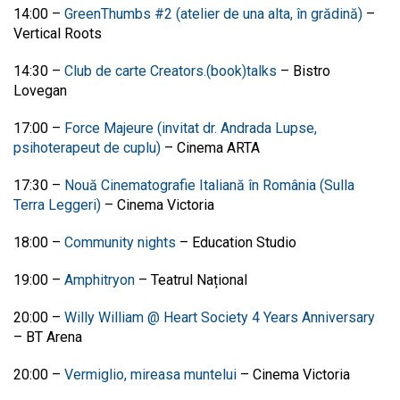
14:00
–
GreenThumbs #2 (atelier de una alta, în grădină)
–
Vertical Roots
14:30
–
Club de carte Creators.(book)talks
–
Bistro
Lovegan
17:00
–
Force Majeure (invitat dr. Andrada Lupse,
psihoterapeut de cuplu)
–
Cinema ARTA
17:30 –
Nouă Cinematografie Italiană în România (Sulla
Terra Leggeri)
– Cinema Victoria
18:00
–
Community nights
–
Education Studio
19:00
–
Amphitryon
–
Teatrul Național
20:00
–
Willy William @ Heart Society 4 Years Anniversary
–
BT Arena
20:00
–
Vermiglio, mireasa muntelui
–
Cinema Victoria