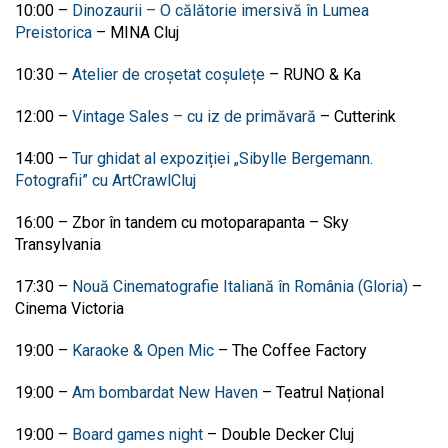
10:00
–
Dinozaurii – O călătorie imersivă în Lumea
Preistorica
–
MINA Cluj
10:30
–
Atelier de croșetat coșulețe
–
RUNO & Ka
12:00
–
Vintage Sales – cu iz de primăvară
–
Cutterink
14:00
–
Tur ghidat al expoziției „
Sibylle Bergemann.
Fotografii” cu ArtCrawlCluj
16:00
–
Zbor în tandem cu motoparapanta
–
Sky
Transylvania
17:30 –
Nouă Cinematografie Italiană în România (Gloria)
–
Cinema Victoria
19:00
–
Karaoke & Open Mic
–
The Coffee Factory
19:00
–
Am bombardat New Haven
–
Teatrul Național
19:00
–
Board games night
–
Double Decker Cluj