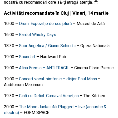
noastră cu recomandări care să-ți atragă atenția. 🙂
Activități recomandate în Cluj | Vineri, 14 martie
10:00
–
Drum. Expoziție de sculptură
–
Muzeul de Artă
16:00
–
Bardot Whisky Days
18:30 –
Suor Angelica / Gianni Schicchi
– Opera Nationala
19:00 –
Soundart
– Hardward Pub
19:00
–
Alina Eremia – ANTIFRAGIL
–
Cinema Florin Piersic
19:00
–
Concert vocal-simfonic – dirijor Paul Mann
–
Auditorium Maximum
19:30 –
Cină cu Delict: Carnaval Venețian
– The Kitchen
20:00
–
The Mono Jacks uN+Plugged – live (acoustic &
electric)
–
FORM SPACE