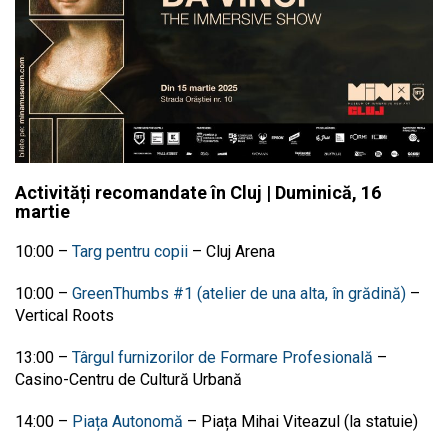
Activități recomandate în Cluj | Duminică, 16
martie
10:00
–
Targ pentru copii
–
Cluj Arena
10:00
–
GreenThumbs #1 (atelier de una alta, în grădină)
–
Vertical Roots
13:00
–
Târgul furnizorilor de Formare Profesională
–
Casino-Centru de Cultură Urbană
14:00
–
Piața Autonomă
–
Piața Mihai Viteazul (la statuie)