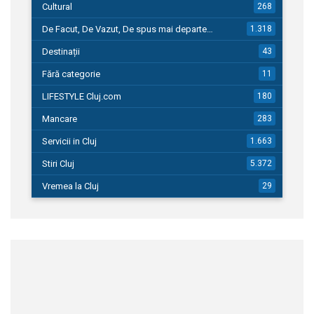
Cultural
268
De Facut, De Vazut, De spus mai departe…
1.318
Destinații
43
Fără categorie
11
LIFESTYLE Cluj.com
180
Mancare
283
Servicii in Cluj
1.663
Stiri Cluj
5.372
Vremea la Cluj
29