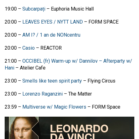
19:00
–
Subcarpați
–
Euphoria Music Hall
20:00
–
LEAVES EYES / NYTT LAND
–
FORM SPACE
20:00
–
AM I? / 1 an de NONcentru
20:00
–
Casio
–
REACTOR
21:00
–
OCCIBEL (fr) Warm-up w/ Dannilov – Afterparty w/
Hani
–
Atelier Cafe
23:00
–
Smells like teen spirit party
–
Flying Circus
23:00
–
Lorenzo Raganzini
–
The Matter
23:59
–
Multiverse w/ Magic Flowers
–
FORM Space