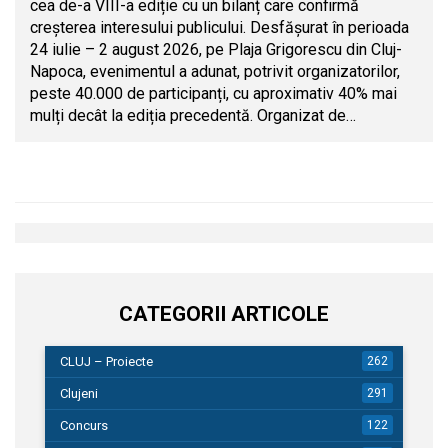
cea de-a VIII-a ediție cu un bilanț care confirmă
creșterea interesului publicului. Desfășurat în perioada
24 iulie – 2 august 2026, pe Plaja Grigorescu din Cluj-
Napoca, evenimentul a adunat, potrivit organizatorilor,
peste 40.000 de participanți, cu aproximativ 40% mai
mulți decât la ediția precedentă. Organizat de…
CATEGORII ARTICOLE
CLUJ – Proiecte
262
Clujeni
291
Concurs
122