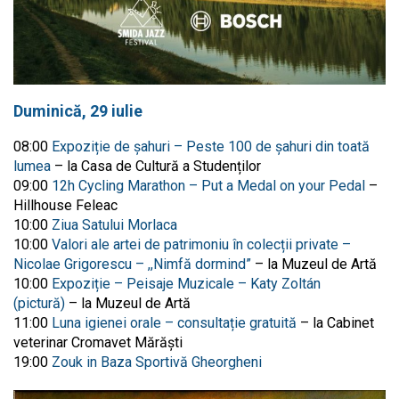
Duminică, 29 iulie
08:00
Expoziție de șahuri – Peste 100 de șahuri din toată
lumea
– la Casa de Cultură a Studenților
09:00
12h Cycling Marathon – Put a Medal on your Pedal
–
Hillhouse Feleac
10:00
Ziua Satului Morlaca
10:00
Valori ale artei de patrimoniu în colecții private –
Nicolae Grigorescu – ,,Nimfă dormind”
– la Muzeul de Artă
10:00
Expoziție – Peisaje Muzicale – Katy Zoltán
(pictură)
– la Muzeul de Artă
11:00
Luna igienei orale – consultație gratuită
– la Cabinet
veterinar Cromavet Mărăști
19:00
Zouk in Baza Sportivă Gheorgheni