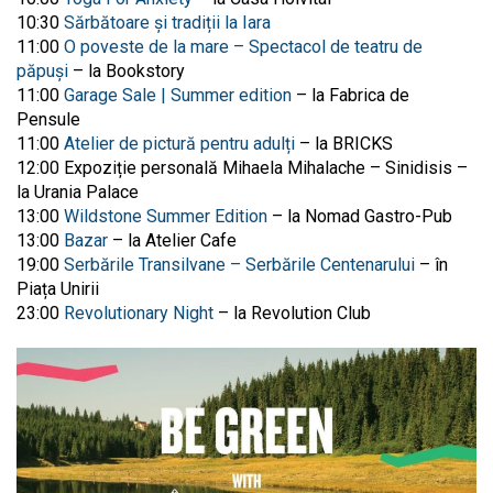
10:30
Sărbătoare și tradiții la Iara
11:00
O poveste de la mare – Spectacol de teatru de
păpuși
– la Bookstory
11:00
Garage Sale | Summer edition
– la Fabrica de
Pensule
11:00
Atelier de pictură pentru adulți
– la BRICKS
12:00 Expoziție personală Mihaela Mihalache – Sinidisis –
la Urania Palace
13:00
Wildstone Summer Edition
– la Nomad Gastro-Pub
13:00
Bazar
– la Atelier Cafe
19:00
Serbările Transilvane – Serbările Centenarului
– în
Piața Unirii
23:00
Revolutionary Night
– la Revolution Club