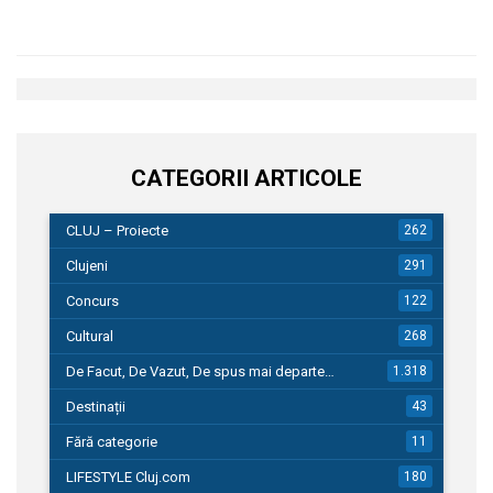
CATEGORII ARTICOLE
CLUJ – Proiecte
262
Clujeni
291
Concurs
122
Cultural
268
De Facut, De Vazut, De spus mai departe…
1.318
Destinații
43
Fără categorie
11
LIFESTYLE Cluj.com
180