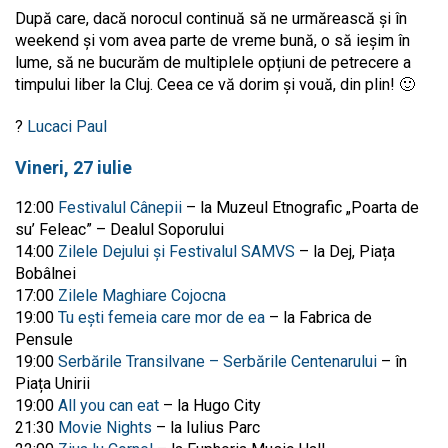
După care, dacă norocul continuă să ne urmărească și în
weekend și vom avea parte de vreme bună, o să ieșim în
lume, să ne bucurăm de multiplele opțiuni de petrecere a
timpului liber la Cluj. Ceea ce vă dorim și vouă, din plin! 🙂
?
Lucaci Paul
Vineri, 27 iulie
12:00
Festivalul Cânepii
– la Muzeul Etnografic „Poarta de
su’ Feleac” – Dealul Soporului
14:00
Zilele Dejului și Festivalul SAMVS
– la Dej, Piața
Bobâlnei
17:00
Zilele Maghiare Cojocna
19:00
Tu ești femeia care mor de ea
– la Fabrica de
Pensule
19:00
Serbările Transilvane – Serbările Centenarului
– în
Piața Unirii
19:00
All you can eat
– la Hugo City
21:30
Movie Nights
– la Iulius Parc