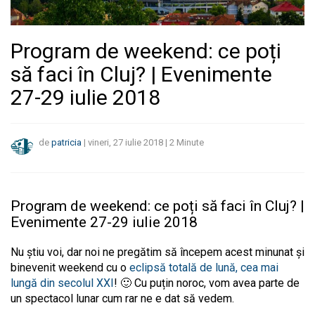
Program de weekend: ce poți
să faci în Cluj? | Evenimente
27-29 iulie 2018
de
patricia
|
vineri, 27 iulie 2018
|
2
Minute
Program de weekend: ce poți să faci în Cluj? |
Evenimente 27-29 iulie 2018
Nu știu voi, dar noi ne pregătim să începem acest minunat și
binevenit weekend cu o
eclipsă totală de lună, cea mai
lungă din secolul XXI
! 🙂 Cu puțin noroc, vom avea parte de
un spectacol lunar cum rar ne e dat să vedem.