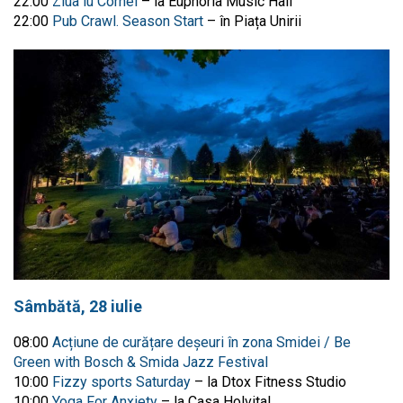
22:00
Ziua lu Cornel
– la Euphoria Music Hall
22:00
Pub Crawl. Season Start
– în Piața Unirii
Sâmbătă, 28 iulie
08:00
Acțiune de curățare deșeuri în zona Smidei / Be
Green with Bosch & Smida Jazz Festival
10:00
Fizzy sports Saturday
– la Dtox Fitness Studio
10:00
Yoga For Anxiety
– la Casa Holvital