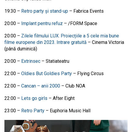
19:30 –
Retro party și stand-up
– Fabrica Events
20:00 –
Implant pentru refuz
– /FORM Space
20:00 –
Zilele filmului LUX. Proiecțiile a 5 cele mia bune
filme europene din 2023. Intrare gratuită
– Cinema Victoria
(până duminică)
20:00 –
Extrinsec
– Statiateatru
22:00 –
Oldies But Goldies Party
– Flying Circus
22:00 –
Cancan – anii 2000
– Club NOA
22:00 –
Lets go girls
– After Eight
23:00 –
Retro Party
– Euphoria Music Hall