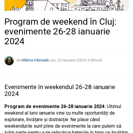
Program de weekend în Cluj:
evenimente 26-28 ianuarie
2024
de
Mălina Hăineală
|
joi, 25 ianuarie 2024
|
3
Minute
Evenimente în weekendul 26-28 ianuarie
2024
Program de evenimente 26-28 ianuarie 2024.
Ultimul
weekend al lunii ianuarie vine cu multe oportunități de
explorare, învățare și distracție. Ne place când
weekendurile sunt pline de evenimente la care putem să
luăm parte pentru a ne reîncărca bateriile în timp ce învățăm