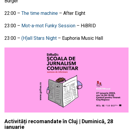
Burger
22:00
–
The time machine
–
After Eight
23:00
–
Mot-a-mot Funky Session
–
HiBRID
23:00
–
(H)all Stars Night
– Euphoria Music Hall
Activități recomandate în Cluj | Duminică, 28
ianuarie