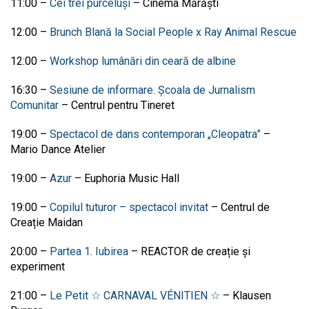
11:00 –
Cei trei purceluși
– Cinema Mărăști
12:00 –
Brunch Blană la Social People x Ray Animal Rescue
12:00 –
Workshop lumânări din ceară de albine
16:30 –
Sesiune de informare. Școala de Jurnalism
Comunitar
– Centrul pentru Tineret
19:00 –
Spectacol de dans contemporan „Cleopatra”
–
Mario Dance Atelier
19:00 –
Azur
– Euphoria Music Hall
19:00
–
Copilul tuturor – spectacol invitat
–
Centrul de
Creație Maidan
20:00
–
Partea 1. Iubirea
–
REACTOR de creație și
experiment
21:00
–
Le Petit ☆ CARNAVAL VÉNITIEN ☆
–
Klausen