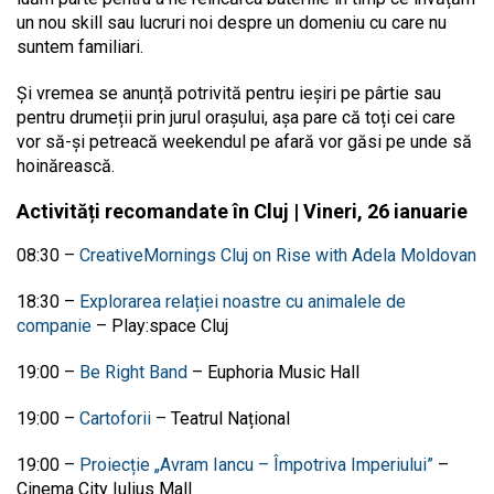
un nou skill sau lucruri noi despre un domeniu cu care nu
suntem familiari.
Și vremea se anunță potrivită pentru ieșiri pe pârtie sau
pentru drumeții prin jurul orașului, așa pare că toți cei care
vor să-și petreacă weekendul pe afară vor găsi pe unde să
hoinărească.
Activități recomandate în Cluj | Vineri, 26 ianuarie
08:30 –
CreativeMornings Cluj on Rise with Adela Moldovan
18:30 –
Explorarea relației noastre cu animalele de
companie
– Play:space Cluj
19:00 –
Be Right Band
– Euphoria Music Hall
19:00 –
Cartoforii
– Teatrul Național
19:00 –
Proiecție „
Avram Iancu – Împotriva Imperiului”
–
Cinema City Iulius Mall