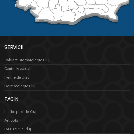
SERVICII
Cabinet Stomatologic Cluj
Centru Medical
Hernie de disc
Dermatologie Cluj
PAGINI
La doi pasi de Cluj
Articole
De Facut in Cluj