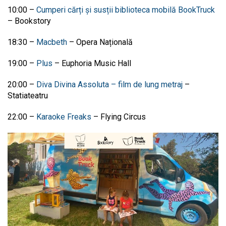
10:00
–
Cumperi cărți și susții biblioteca mobilă BookTruck
–
Bookstory
18:30
–
Macbeth
–
Opera Națională
19:00
–
Plus
–
Euphoria Music Hall
20:00
–
Diva Divina Assoluta – film de lung metraj
–
Statiateatru
22:00
–
Karaoke Freaks
–
Flying Circus