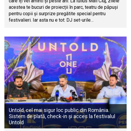
care îți vei aminti și peste ani. La Iulius Mall Cluj, zilele
acestea te bucuri de proiecții în parc, teatru de păpuși
pentru copii și surprize pregătite special pentru
festivalieri. Iar asta nu e tot: DJ set-urile…
Untold, cel mai sigur loc public din România.
Sistem de plată, check-in și acces la festivalul
Untold