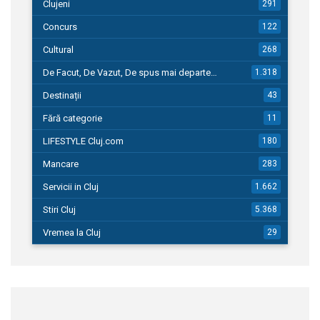
Clujeni
291
Concurs
122
Cultural
268
De Facut, De Vazut, De spus mai departe…
1.318
Destinații
43
Fără categorie
11
LIFESTYLE Cluj.com
180
Mancare
283
Servicii in Cluj
1.662
Stiri Cluj
5.368
Vremea la Cluj
29