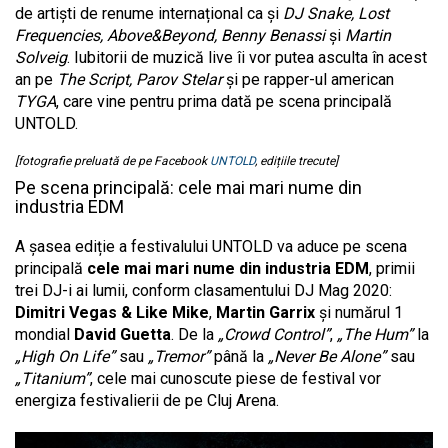
de artiști de renume internațional ca și
DJ Snake, Lost
Frequencies, Above&Beyond, Benny Benassi
și
Martin
Solveig
. Iubitorii de muzică live îi vor putea asculta în acest
an pe
The Script, Parov Stelar
și pe rapper-ul american
TYGA
, care vine pentru prima dată pe scena principală
UNTOLD.
[fotografie preluată de pe Facebook
UNTOLD
, edițiile trecute]
Pe scena principală: cele mai mari nume din
industria EDM
A șasea ediție a festivalului UNTOLD va aduce pe scena
principală
cele mai mari nume din industria EDM
, primii
trei DJ-i ai lumii, conform clasamentului DJ Mag 2020:
Dimitri Vegas & Like Mike
,
Martin Garrix
și numărul 1
mondial
David Guetta
. De la
„Crowd Control”
,
„The Hum”
la
„High On Life”
sau
„Tremor”
până la
„Never Be Alone”
sau
„Titanium”
, cele mai cunoscute piese de festival vor
energiza festivalierii de pe Cluj Arena.