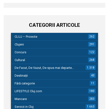
CATEGORII ARTICOLE
CLUJ – Proiecte
262
Clujeni
291
Concurs
122
Cultural
268
De Facut, De Vazut, De spus mai departe…
1.318
Destinații
43
Fără categorie
11
LIFESTYLE Cluj.com
180
Mancare
283
Servicii in Cluj
1.663