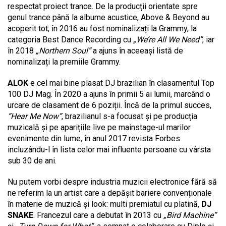
respectat proiect trance. De la producții orientate spre
genul trance până la albume acustice, Above & Beyond au
acoperit tot; în 2016 au fost nominalizați la Grammy, la
categoria Best Dance Recording cu
„We’re All We Need”
, iar
în 2018
„Northern Soul”
a ajuns în aceeași listă de
nominalizați la premiile Grammy.
ALOK
e cel mai bine plasat DJ brazilian în clasamentul Top
100 DJ Mag. În 2020 a ajuns în primii 5 ai lumii, marcând o
urcare de clasament de 6 poziții. Încă de la primul succes,
“Hear Me Now”
, brazilianul s-a focusat și pe producția
muzicală și pe aparițiile live pe mainstage-ul marilor
evenimente din lume, în anul 2017 revista Forbes
incluzându-l în lista celor mai influente persoane cu vârsta
sub 30 de ani.
Nu putem vorbi despre industria muzicii electronice fără să
ne referim la un artist care a depășit bariere convenționale
în materie de muzică și look: multi premiatul cu platină,
DJ
SNAKE
. Francezul care a debutat în 2013 cu
„Bird Machine”