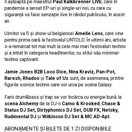
îl așteaptă pe maestrul
Paul Kalkbrenner LIVE
, care în
pandemie a lansat EP-uri și single-uri noi, cu care cu
siguranță va face senzație live în rândul publicului, în acest
an.
Uimitor va fi și show-ul belgiencei
Amelie Lens
, care vine
pentru prima oară la festivalul UNTOLD. În ultimii ani, artista
s-a remarcat tot mai mult la cele mai mari festivaluri techno
și a intrat în categoria headlinerilor, cu stilul său minimal-
techno captivant.
Jamie Jones B2B Loco Dice, Nina Kraviz, Pan-Pot,
Raresh, Rhadoo
și
Tale of Us
sunt, de asemenea, printre
figurile iconice techno care vor urca pe scena Galaxy.
Fanii drum&bass și trap se vor încărca cu energie bună la
scena Alchemy
de la DJ-ii
Camo & Krooked
,
Chase &
Status DJ Set, Dirtyphonics DJ Set, DUB FX, Netsky,
Rudimental DJ
și
Wilkinson DJ Set & MC AD-Apt.
ABONAMENTE ȘI BILETE DE 1 ZI DISPONIBILE