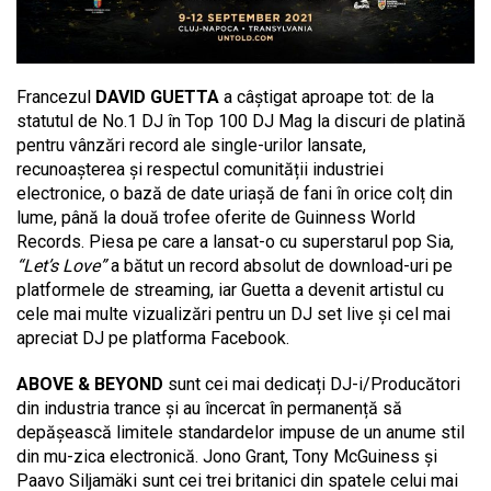
Francezul
DAVID GUETTA
a câștigat aproape tot: de la
statutul de No.1 DJ în Top 100 DJ Mag la discuri de platină
pentru vânzări record ale single-urilor lansate,
recunoașterea și respectul comunității industriei
electronice, o bază de date uriașă de fani în orice colț din
lume, până la două trofee oferite de Guinness World
Records. Piesa pe care a lansat-o cu superstarul pop Sia,
“Let’s Love”
a bătut un record absolut de download-uri pe
platformele de streaming, iar Guetta a devenit artistul cu
cele mai multe vizualizări pentru un DJ set live și cel mai
apreciat DJ pe platforma Facebook.
ABOVE & BEYOND
sunt cei mai dedicați DJ-i/Producători
din industria trance și au încercat în permanență să
depășească limitele standardelor impuse de un anume stil
din mu-zica electronică. Jono Grant, Tony McGuiness și
Paavo Siljamäki sunt cei trei britanici din spatele celui mai