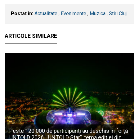
Postat în:
Actualitate
,
Evenimente
,
Muzica
,
Stiri Cluj
ARTICOLE SIMILARE
Peste 120.000 de participanți au deschis în forță
UNTOLD 2026. „UNTOLD Star”, tema ediției din