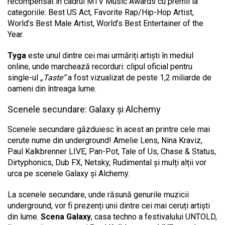
recompensat în cadrul MTV Music Awards cu premii la
categoriile: Best US Act, Favorite Rap/Hip-Hop Artist,
World’s Best Male Artist, World’s Best Entertainer of the
Year.
Tyga
este unul dintre cei mai urmăriți artiști în mediul
online, unde marchează recorduri: clipul oficial pentru
single-ul
„Taste”
a fost vizualizat de peste 1,2 miliarde de
oameni din întreaga lume.
Scenele secundare: Galaxy și Alchemy
Scenele secundare găzduiesc în acest an printre cele mai
cerute nume din underground! Amelie Lens, Nina Kraviz,
Paul Kalkbrenner LIVE, Pan-Pot, Tale of Us, Chase & Status,
Dirtyphonics, Dub FX, Netsky, Rudimental și mulți alții vor
urca pe scenele Galaxy și Alchemy.
La scenele secundare, unde răsună genurile muzicii
underground, vor fi prezenți unii dintre cei mai ceruți artiști
din lume.
Scena Galaxy
, casa techno a festivalului UNTOLD,