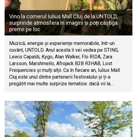
Vino la cornerul Iulius Mall Cluj de la UNTOLD,
surprinde atmosfera în imagini și poți câștiga
premii pe loc
Muzică, energie și experiențe memorabile, într-un
cuvânt, UNTOLD. Anul acesta îi vei vedea pe STING,
Lewis Capaldi, Kygo, Alan Walker, Flo RIDA, Zara
Larsson, Marshmello, Afrojack B2B R3HAB, Lost
Frequencies și mulți alții. Ca în fiecare an, Iulius Mall
Cluj este unul dintre partenerii festivalului și ți-a
pregătit mai multe surprize tematice: dacă vii la…