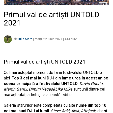
Primul val de artiști UNTOLD
2021
de
Iulia Marc
|
marți, 22 iunie 2021
|
4
Minute
Primul val de artiști UNTOLD 2021
Cel mai așteptat moment de fanii festivalului UNTOLD e
aici.
Top 3 cei mai buni DJ-i din lume urcă în acest an pe
scena principală a festivalului UNTOLD
.
David Guetta,
Martin Garrix, Dimitri Vegas&Like Mike
sunt unii dintre cei
mai așteptați artiști și la această ediție.
Galeria starurilor este completată cu alte
nume din top 10
cei mai buni DJ-i ai lumii
:
Steve Aoki, Alok, Afrojack
, dar și