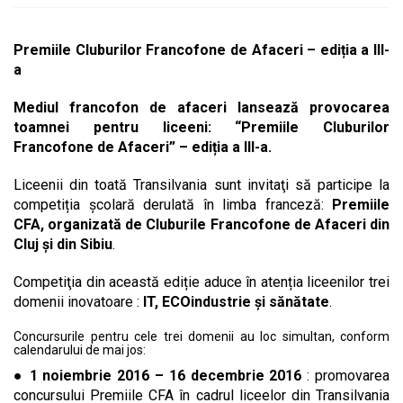
Premiile Cluburilor Francofone de Afaceri – ediția a III-
a
Mediul francofon de afaceri lansează provocarea
toamnei pentru liceeni: “Premiile Cluburilor
Francofone de Afaceri” – ediția a III-a.
Liceenii din toată Transilvania sunt invitaţi să participe la
competiția şcolară derulată în limba franceză:
Premiile
CFA, organizată de Cluburile Francofone de Afaceri din
Cluj şi din Sibiu
.
Competiţia din această ediție aduce în atenția liceenilor trei
domenii inovatoare :
IT, ECOindustrie și sănătate
.
Concursurile pentru cele trei domenii au loc simultan, conform
calendarului de mai jos:
●
1 noiembrie 2016 – 16 decembrie 2016
: promovarea
concursului Premiile CFA în cadrul liceelor din Transilvania