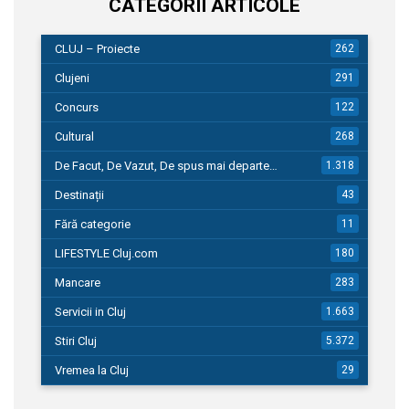
CATEGORII ARTICOLE
CLUJ – Proiecte
262
Clujeni
291
Concurs
122
Cultural
268
De Facut, De Vazut, De spus mai departe…
1.318
Destinații
43
Fără categorie
11
LIFESTYLE Cluj.com
180
Mancare
283
Servicii in Cluj
1.663
Stiri Cluj
5.372
Vremea la Cluj
29