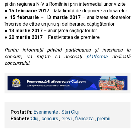
și din regiunea N-V a României prin intermediul unor vizite
●
15 februarie 2017
: data limită de depunere a dosarelor
●
15 februarie – 13 martie 2017
– analizarea dosarelor
înscrise de către un juriu și deliberarea câștigătorilor
●
13 martie 2017
– anunțarea câștigătorilor
●
20 martie 2017
– Festivitatea de premiere
Pentru informații privind participarea și înscrierea la
concurs, vă rugăm să accesați
platforma
dedicată
concursului.
Postat în:
Evenimente
,
Stiri Cluj
Etichete:
​Cluj
,
concurs
,
elevi
,
franceză
,
premii