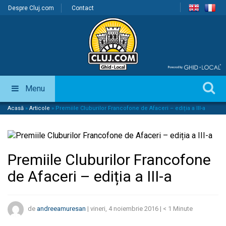
Despre Cluj.com
Contact
Menu
Acasă
»
Articole
»
Premiile Cluburilor Francofone de Afaceri – ediția a III-a
Premiile Cluburilor Francofone
de Afaceri – ediția a III-a
de
andreeamuresan
|
vineri, 4 noiembrie 2016
|
< 1
Minute